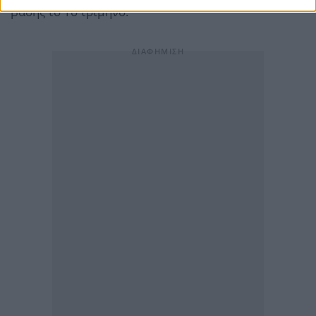
βάσης το 1ο τρίμηνο.