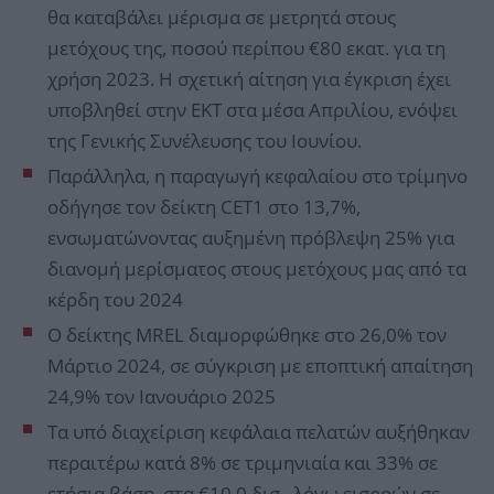
θα καταβάλει μέρισμα σε μετρητά στους
μετόχους της, ποσού περίπου €80 εκατ. για τη
χρήση 2023. Η σχετική αίτηση για έγκριση έχει
υποβληθεί στην ΕΚΤ στα μέσα Απριλίου, ενόψει
της Γενικής Συνέλευσης του Ιουνίου.
Παράλληλα, η παραγωγή κεφαλαίου στο τρίμηνο
οδήγησε τον δείκτη CET1 στο 13,7%,
ενσωματώνοντας αυξημένη πρόβλεψη 25% για
διανομή μερίσματος στους μετόχους μας από τα
κέρδη του 2024
Ο δείκτης MREL διαμορφώθηκε στο 26,0% τον
Μάρτιο 2024, σε σύγκριση με εποπτική απαίτηση
24,9% τον Ιανουάριο 2025
Τα υπό διαχείριση κεφάλαια πελατών αυξήθηκαν
περαιτέρω κατά 8% σε τριμηνιαία και 33% σε
ετήσια βάση, στα €10,0 δισ., λόγω εισροών σε