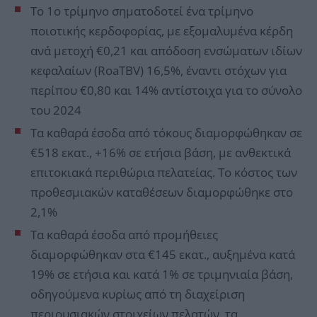
Το 1ο τρίμηνο σηματοδοτεί ένα τρίμηνο
ποιοτικής κερδοφορίας, με εξομαλυμένα κέρδη
ανά μετοχή €0,21 και απόδοση ενσώματων ιδίων
κεφαλαίων (RoaTBV) 16,5%, έναντι στόχων για
περίπου €0,80 και 14% αντίστοιχα για το σύνολο
του 2024
Τα καθαρά έσοδα από τόκους διαμορφώθηκαν σε
€518 εκατ., +16% σε ετήσια βάση, με ανθεκτικά
επιτοκιακά περιθώρια πελατείας. Το κόστος των
προθεσμιακών καταθέσεων διαμορφώθηκε στο
2,1%
Τα καθαρά έσοδα από προμήθειες
διαμορφώθηκαν στα €145 εκατ., αυξημένα κατά
19% σε ετήσια και κατά 1% σε τριμηνιαία βάση,
οδηγούμενα κυρίως από τη διαχείριση
περιουσιακών στοιχείων πελατών, τα