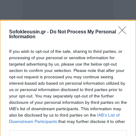
Sofokleousin.gr -
Do Not Process My Personal
Information
If you wish to opt-out of the sale, sharing to third parties, or
processing of your personal or sensitive information for
targeted advertising by us, please use the below opt-out
section to confirm your selection. Please note that after your
opt-out request is processed you may continue seeing
interest-based ads based on personal information utilized by
us or personal information disclosed to third parties prior to
your opt-out. You may separately opt-out of the further
Πώς σχολίασε ο Μεγάλου τα αποτελέσματα –
disclosure of your personal information by third parties on the
Στόχος η καταβολή μερίσματος στους μετόχους,
IAB’s list of downstream participants. This information may
also be disclosed by us to third parties on the
IAB’s List of
ποσού 80 εκατ. ευρώ για τη χρήση του 2023
Downstream Participants
that may further disclose it to other
third parties.
Το 2024 ξεκίνησε δυναμικά για την Πειραιώς,