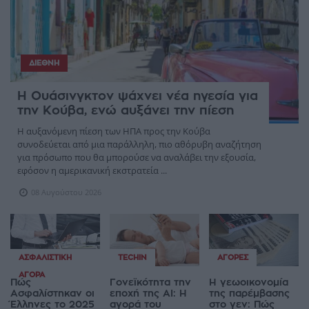
ΔΙΕΘΝΉ
Η Ουάσινγκτον ψάχνει νέα ηγεσία για
την Κούβα, ενώ αυξάνει την πίεση
Η αυξανόμενη πίεση των ΗΠΑ προς την Κούβα
συνοδεύεται από μια παράλληλη, πιο αθόρυβη αναζήτηση
για πρόσωπο που θα μπορούσε να αναλάβει την εξουσία,
εφόσον η αμερικανική εκστρατεία ...
08 Αυγούστου 2026
ΑΣΦΑΛΙΣΤΙΚΉ
TECHIN
ΑΓΟΡΈΣ
ΑΓΟΡΆ
Πώς
Γονεϊκότητα την
Η γεωοικονομία
Ασφαλίστηκαν οι
εποχή της AI: Η
της παρέμβασης
Έλληνες το 2025
αγορά του
στο γεν: Πώς