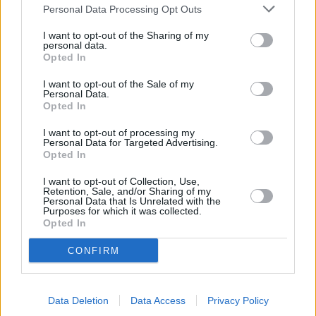
Personal Data Processing Opt Outs
επιβεβαιώνοντας την πρόοδο προς την επίτευξη των
στόχων του έτους. Κατά το 1ο τρίμηνο
I want to opt-out of the Sharing of my
personal data.
παρουσιάσαμε ένα ακόμη σύνολο ισχυρών
Opted In
οικονομικών αποτελεσμάτων, παράγοντας €0,21
I want to opt-out of the Sale of my
κέρδη ανά μετοχή και 16,5% απόδοση κεφαλαίων.»,
Personal Data.
Opted In
τόνισε ο διευθύνων σύμβουλος της τράπεζας
Χρήστος Μεγάλου και πρόσθεσε: «η Πειραιώς πέτυχε
I want to opt-out of processing my
Personal Data for Targeted Advertising.
διατηρήσιμη κερδοφορία λαμβάνοντας υπόψη τους
Opted In
αναλαμβανόμενους κινδύνους, και ενίσχυση των
I want to opt-out of Collection, Use,
κεφαλαίων της, μέσω διαφοροποιημένων πηγών
Retention, Sale, and/or Sharing of my
Personal Data that Is Unrelated with the
εσόδων και πειθαρχίας κόστους, διατηρώντας
Purposes for which it was collected.
Opted In
παράλληλα συνετή διαχείριση πιστωτικού κινδύνου.
Τα έσοδά μας επέδειξαν ανθεκτικότητα, με τα καθαρά
CONFIRM
έντοκα αποτελέσματα να παραμένουν σε υψηλό
επίπεδο, ενώ αυξήσαμε τα καθαρά έσοδα από
Data Deletion
Data Access
Privacy Policy
προμήθειες προς το ενεργητικό στις 76 μονάδες