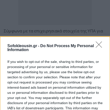
Σύμφωνα με τα επιχειρησιακά στοιχεία της ΥΠΑ για
τον Ιούνιο 2026, η μέση καθυστέρηση στο Κέντρο
Ελέγχου Περιοχής Αθηνών-Μακεδονίας (ΚΕΠΑΘΜ)
Sofokleousin.gr -
Do Not Process My Personal
Information
διαμορφώθηκε σε 2,26 λεπτά ανά πτήση, έναντι 1,62
λεπτά το 2025. Αν εξαιρεθούν καιρικά και άλλα
If you wish to opt-out of the sale, sharing to third parties, or
εξωτερικά αίτια, η μέση καθυστέρηση ανέρχεται σε
processing of your personal or sensitive information for
0,97 λεπτά ανά πτήση, έναντι 0,85 λεπτά τον Ιούνιο
targeted advertising by us, please use the below opt-out
section to confirm your selection. Please note that after your
του 2025.
opt-out request is processed you may continue seeing
interest-based ads based on personal information utilized by
Αντίστοιχα, στον Διεθνή Αερολιμένα Αθηνών, η μέση
us or personal information disclosed to third parties prior to
your opt-out. You may separately opt-out of the further
καθυστέρηση ανά πτήση ένεκα της εναέριας
disclosure of your personal information by third parties on the
κυκλοφορίας τον Ιούνιο, διαμορφώθηκε σε 4,43
IAB’s list of downstream participants. This information may