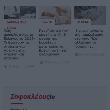
ΑΣΦΑΛΙΣΤΙΚΉ
TECHIN
ΑΓΟΡΈΣ
ΑΓΟΡΆ
Πώς
Γονεϊκότητα την
Η γεωοικονομία
ασφαλίστηκαν οι
εποχή της AI: Η
της παρέμβασης
Έλληνες το 2025-
αγορά του
στο γεν: Πώς
Τι δείχνουν τα
babytech
αλλάζουν οι
στοιχεία για
μετατρέπει τα
ισορροπίες
Αυτοκίνητο,
βρέφη σε πηγή
Μηχανή και
δεδομένων
07 Αυγούστου 2026
Κατοικία
07 Αυγούστου 2026
08 Αυγούστου 2026