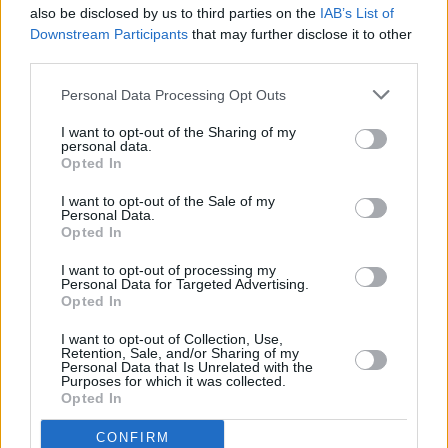
λεπτά, έναντι 6,50 λεπτών (μείωση άνω των 2
also be disclosed by us to third parties on the
IAB’s List of
Downstream Participants
that may further disclose it to other
λεπτών) την αντίστοιχη περσινή περίοδο, ενώ οι
third parties.
συνολικές καθυστερήσεις εμφανίζονται μειωμένες
κατά 31,77%.
Personal Data Processing Opt Outs
I want to opt-out of the Sharing of my
personal data.
Opted In
I want to opt-out of the Sale of my
Personal Data.
Opted In
I want to opt-out of processing my
Personal Data for Targeted Advertising.
Opted In
I want to opt-out of Collection, Use,
Retention, Sale, and/or Sharing of my
Personal Data that Is Unrelated with the
Purposes for which it was collected.
Opted In
CONFIRM