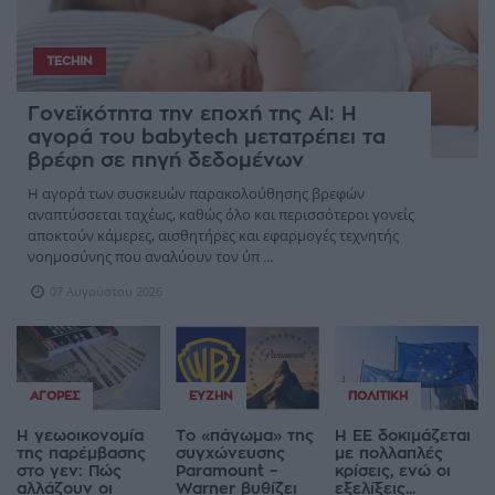
TECHIN
Γονεϊκότητα την εποχή της AI: Η
αγορά του babytech μετατρέπει τα
βρέφη σε πηγή δεδομένων
Η αγορά των συσκευών παρακολούθησης βρεφών
αναπτύσσεται ταχέως, καθώς όλο και περισσότεροι γονείς
αποκτούν κάμερες, αισθητήρες και εφαρμογές τεχνητής
νοημοσύνης που αναλύουν τον ύπ ...
07 Αυγούστου 2026
ΑΓΟΡΈΣ
ΕΥΖΗΝ
ΠΟΛΙΤΙΚΉ
Η γεωοικονομία
Το «πάγωμα» της
Η ΕΕ δοκιμάζεται
της παρέμβασης
συγχώνευσης
με πολλαπλές
στο γεν: Πώς
Paramount –
κρίσεις, ενώ οι
αλλάζουν οι
Warner βυθίζει
εξελίξεις...