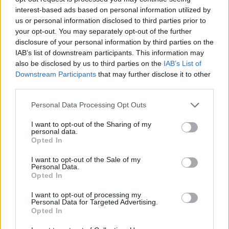
interest-based ads based on personal information utilized by
us or personal information disclosed to third parties prior to
your opt-out. You may separately opt-out of the further
disclosure of your personal information by third parties on the
IAB’s list of downstream participants. This information may
also be disclosed by us to third parties on the
IAB’s List of
Downstream Participants
that may further disclose it to other
third parties.
Personal Data Processing Opt Outs
Όπως επισήμανε, οι δύο χώρες μπορούν να
διαδραματίσουν πρωταγωνιστικό ρόλο στη
I want to opt-out of the Sharing of my
personal data.
διαμόρφωση ενός πιο βιώσιμου και ανθεκτικού
Opted In
τουριστικού μοντέλου για το μέλλον, το οποίο θα
I want to opt-out of the Sale of my
συνδυάζει την καινοτομία με τον σεβασμό στην
Personal Data.
Opted In
πολιτιστική κληρονομιά, την οικονομική ανάπτυξη
με την περιβαλλοντική ευθύνη και την
I want to opt-out of processing my
Personal Data for Targeted Advertising.
ανταγωνιστικότητα με την κοινωνική συνοχή.
Opted In
Παράλληλα, εξέφρασε τη βεβαιότητα ότι η