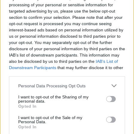
αποκτούν κάμερες, αισθητήρες και εφαρμογές τεχνητής
processing of your personal or sensitive information for
νοημοσύνης που αναλύουν τον ύπ ...
targeted advertising by us, please use the below opt-out
07 Αυγούστου 2026
section to confirm your selection. Please note that after your
opt-out request is processed you may continue seeing
interest-based ads based on personal information utilized by
us or personal information disclosed to third parties prior to
your opt-out. You may separately opt-out of the further
ΑΓΟΡΈΣ
ΕΥΖΗΝ
ΠΟΛΙΤΙΚΉ
disclosure of your personal information by third parties on the
IAB’s list of downstream participants. This information may
Η γεωοικονομία
Το «πάγωμα» της
Η ΕΕ δοκιμάζεται
της παρέμβασης
συγχώνευσης
με πολλαπλές
also be disclosed by us to third parties on the
IAB’s List of
στο γεν: Πώς
Paramount –
κρίσεις, ενώ οι
Downstream Participants
that may further disclose it to other
αλλάζουν οι
Warner βυθίζει
εξελίξεις...
third parties.
ισορροπίες
το Χόλιγουντ
καθορίζονται
στην αβεβαιότητα
αλλού
07 Αυγούστου 2026
Personal Data Processing Opt Outs
06 Αυγούστου 2026
06 Αυγούστου 2026
I want to opt-out of the Sharing of my
personal data.
Opted In
I want to opt-out of the Sale of my
Personal Data.
Opted In