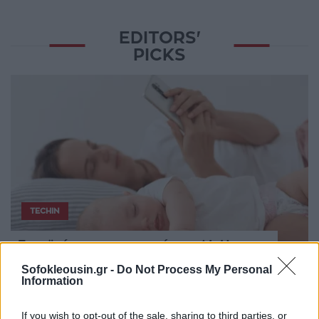
EDITORS'
PICKS
TECHIN
Γονεϊκότητα την εποχή της AI: Η
αγορά του babytech μετατρέπει τα
Sofokleousin.gr -
Do Not Process My Personal
βρέφη σε πηγή δεδομένων
Information
Η αγορά των συσκευών παρακολούθησης βρεφών
αναπτύσσεται ταχέως, καθώς όλο και περισσότεροι γονείς
If you wish to opt-out of the sale, sharing to third parties, or