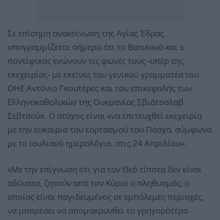
Σε επίσημη ανακοίνωση της Αγίας Έδρας
υπογραμμίζεται σήμερα ότι το Βατικανό και ο
ποντίφικας ενώνουν τις φωνές τους -υπέρ της
εκεχειρίας- με εκείνες του γενικού γραμματέα του
ΟΗΕ Αντόνιο Γκουτέρες και του επικεφαλής των
Ελληνοκαθολικών της Ουκρανίας Σβιάτοσλαβ
Σεβτσούκ. O στόχος είναι «να επιτευχθεί εκεχειρία
με την ευκαιρία του εορτασμού του Πάσχα, σύμφωνα
με το Ιουλιανό ημερολόγιο, στις 24 Απριλίου».
«Με την επίγνωση ότι για τον Θεό τίποτα δεν είναι
αδύνατο, ζητούν από τον Κύριο ο πληθυσμός, ο
οποίος είναι παγιδευμένος σε εμπόλεμες περιοχές,
να μπορέσει να απομακρυνθεί το γρηγορότερο