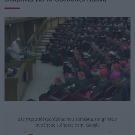
Δες περισσότερα άρθρα του sofokleousin.gr όταν
αναζητάς ειδήσεις στην Google