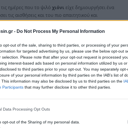
 τις ημέρες που το ψιλό
χιόνι
είχε δημιουργήσει ένα
ει τις αισθήσεις και του πιο απαιτητικού και
sin.gr -
Do Not Process My Personal Information
to opt-out of the sale, sharing to third parties, or processing of your per
formation for targeted advertising by us, please use the below opt-out s
r selection. Please note that after your opt-out request is processed y
eing interest-based ads based on personal information utilized by us or
disclosed to third parties prior to your opt-out. You may separately opt-
losure of your personal information by third parties on the IAB’s list of
. This information may also be disclosed by us to third parties on the
IA
Participants
that may further disclose it to other third parties.
l Data Processing Opt Outs
άι έρχεται στο Πόζαρ. Πολλοί Έλληνες έχουν όνειρο
o opt-out of the Sharing of my personal data.
τα Εμιράτα κι εδώ συμβαίνει το αντίστροφο, αφού