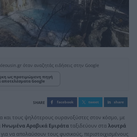
kleousin.gr όταν αναζητάς ειδήσεις στην Google
κη ως προτιμώμενη πηγή
α αποτελέσματα Google
facebook
tweet
share
ρα και τους ψηλότερους ουρανοξύστες στον κόσμο, με
α
Ηνωμένα Αραβικά Εμιράτα
ταξιδεύουν στα
λουτρά
, για να απολαύσουν τους φυσικούς, περιστοιχισμένους