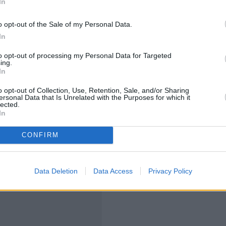
In
υτρά μας. Πρόσφατα ήταν εδώ ένα γκρουπ δεκαοκτώ
α άτομα από την Αραβική χερσόνησο», σημειώνει ο κ.
o opt-out of the Sale of my Personal Data.
 κλεισμένα και άλλα ταξίδια για το επόμενο
In
to opt-out of processing my Personal Data for Targeted
ing.
 παράδειγμα ενός ζευγαριού -ιδιοκτήτες γνωστού
In
που επέλεξαν έναν παραδοσιακό ξενώνα για τη
o opt-out of Collection, Use, Retention, Sale, and/or Sharing
ersonal Data that Is Unrelated with the Purposes for which it
υ καταλύματος αγχώθηκαν όταν είδαν τις φωτογραφίες
lected.
ι τους είπαν πως δεν υπάρχουν στον ξενώνα τους οι
In
, αυτό όχι μόνο δεν τους ενόχλησε, αλλά το
CONFIRM
 όλα απλά, να κουβαλήσουν μόνοι τους τα ξύλα για να
οι πρωινό με χειροποίητες μαρμελάδες.
Data Deletion
Data Access
Privacy Policy