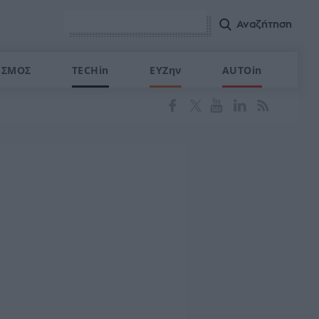
ΙΣΜΟΣ
TECHin
ΕΥΖην
AUTOin