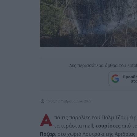
Δες περισσότερα άρθρα του sofo
Προσθή
στ
16:00, 12 Φεβρουαρίου 2022
Α
πό τις παραλίες του Παλμ Τζουμέι
τα τεράστια mall,
τουρίστες
από τ
Πόζαρ
, στο χωριό Λουτράκι της Αριδαίας