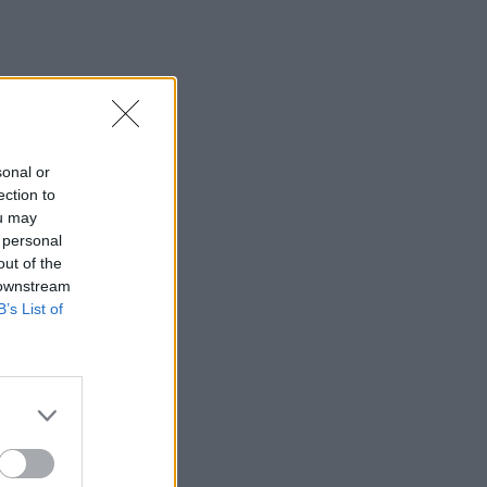
sonal or
ection to
ou may
 personal
out of the
 downstream
B’s List of