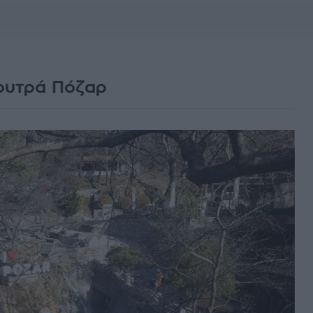
λουτρά Πόζαρ