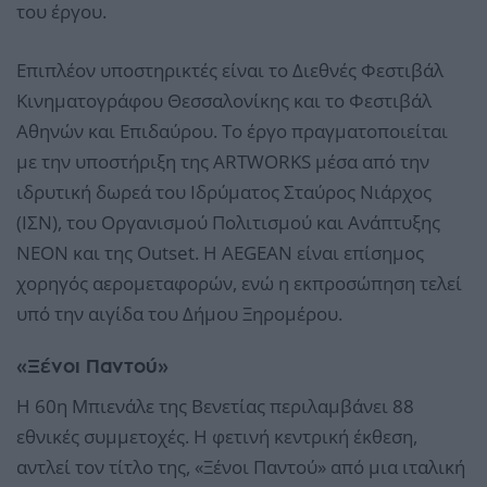
του έργου.
Επιπλέον υποστηρικτές είναι το Διεθνές Φεστιβάλ
Κινηματογράφου Θεσσαλονίκης και το Φεστιβάλ
Αθηνών και Επιδαύρου. Το έργο πραγματοποιείται
με την υποστήριξη της ARTWORKS μέσα από την
ιδρυτική δωρεά του Ιδρύματος Σταύρος Νιάρχος
(ΙΣΝ), του Οργανισμού Πολιτισμού και Ανάπτυξης
ΝΕΟΝ και της Outset. Η AEGEAN είναι επίσημος
χορηγός αερομεταφορών, ενώ η εκπροσώπηση τελεί
υπό την αιγίδα του Δήμου Ξηρομέρου.
«Ξένοι Παντού»
Η 60η Μπιενάλε της Βενετίας περιλαμβάνει 88
εθνικές συμμετοχές. Η φετινή κεντρική έκθεση,
αντλεί τον τίτλο της, «Ξένοι Παντού» από μια ιταλική