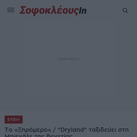
ΕΥΖην
Tο «Ξηρόμερο» / "Dryland" ταξιδεύει στη
Μπιενάλε της Βενετίας