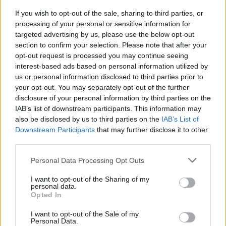
If you wish to opt-out of the sale, sharing to third parties, or
processing of your personal or sensitive information for
targeted advertising by us, please use the below opt-out
section to confirm your selection. Please note that after your
Ο υφυπουργός Πολιτισμού,
Χρίστος Δήμας
ανέφερε
opt-out request is processed you may continue seeing
στο χαιρετισμό του: «Κατάγομαι και εκλέγομαι στο
interest-based ads based on personal information utilized by
us or personal information disclosed to third parties prior to
νομό Κορινθίας, έναν κατεξοχήν αγροτικό νομό στον
your opt-out. You may separately opt-out of the further
οποίο διατηρούμε τα ήθη, τα έθιμα, τις παραδόσεις
disclosure of your personal information by third parties on the
του τόπου μας και είμαστε πολύ περήφανοι γι' αυτό.
IAB’s list of downstream participants. This information may
also be disclosed by us to third parties on the
IAB’s List of
Μάλιστα το πανηγύρι είναι μέρος της
Downstream Participants
that may further disclose it to other
καθημερινότητας μας. Όταν έμαθα λοιπόν το
third parties.
περιεχόμενο της ελληνικής συμμετοχής στην
Personal Data Processing Opt Outs
Μπιενάλε ενθουσιάστηκα, κυρίως επειδή η
παράδοση συνδυάζεται με την τεχνολογία. Και για
I want to opt-out of the Sharing of my
personal data.
εμένα, ένας από τους βασικούς στόχους μου όσο
Opted In
βρίσκομαι στο ΥΠΠΟ, είναι να δούμε πως μπορούμε
I want to opt-out of the Sale of my
Personal Data.
να ενώσουμε ακόμη περισσότερο, τον πολιτισμό, την