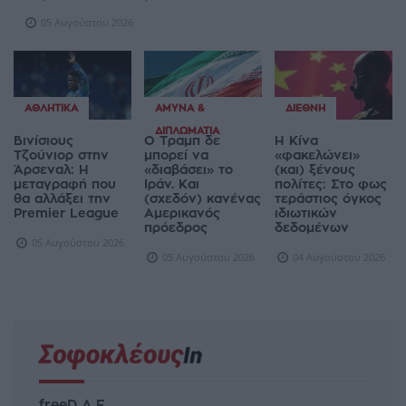
05 Αυγούστου 2026
ΑΘΛΗΤΙΚΆ
ΆΜΥΝΑ &
ΔΙΕΘΝΉ
ΔΙΠΛΩΜΑΤΊΑ
Βινίσιους
Ο Τραμπ δε
Η Κίνα
Τζούνιορ στην
μπορεί να
«φακελώνει»
Άρσεναλ: Η
«διαβάσει» το
(και) ξένους
μεταγραφή που
Ιράν. Και
πολίτες: Στο φως
θα αλλάξει την
(σχεδόν) κανένας
τεράστιος όγκος
Premier League
Αμερικανός
ιδιωτικών
πρόεδρος
δεδομένων
05 Αυγούστου 2026
05 Αυγούστου 2026
04 Αυγούστου 2026