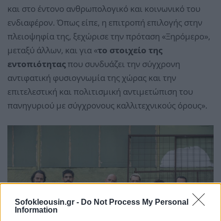
και στο έντονο ανθρωπολογικό και κοινωνικό του
ενδιαφέρον. Όπως είπε, η επιτροπή επιλογής στην
πλειοψηφία της, ξεχώρισε την πρόταση «Ξηρόμερο»,
μεταξύ άλλων, και για «
το στοιχείο της
εντοπιότητας
που συνδυάζει την σύγχρονη
αντιφατική φυσιογνωμία της χώρας και την
επιτελεστική και πολιτισμική αντιμετώπιση του
πανηγυριού με σύγχρονους καλλιτεχνικούς όρους».
Sofokleousin.gr -
Do Not Process My Personal
Information