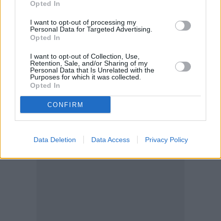
Opted In
τέχνη με την τεχνολογία και την καινοτομία. Το
I want to opt-out of processing my
ΥΠΠΟ στηρίζει την εθνική συμμετοχή στην Μπιενάλε
Personal Data for Targeted Advertising.
μέσα από την οποία θα μπορέσουμε να αναδείξουμε
Opted In
με τον καλύτερο δυνατό τρόπο τον ελληνικό
I want to opt-out of Collection, Use,
Retention, Sale, and/or Sharing of my
πολιτισμό, τις παραδόσεις και φυσικά τους Έλληνες
Personal Data that Is Unrelated with the
Purposes for which it was collected.
καλλιτέχνες».
Opted In
CONFIRM
Data Deletion
Data Access
Privacy Policy