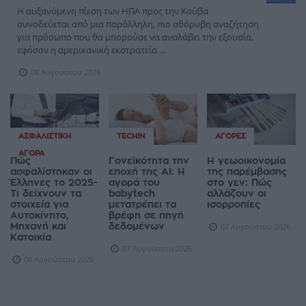
Η αυξανόμενη πίεση των ΗΠΑ προς την Κούβα
συνοδεύεται από μια παράλληλη, πιο αθόρυβη αναζήτηση
για πρόσωπο που θα μπορούσε να αναλάβει την εξουσία,
εφόσον η αμερικανική εκστρατεία ...
08 Αυγούστου 2026
ΑΣΦΑΛΙΣΤΙΚΉ
TECHIN
ΑΓΟΡΈΣ
ΑΓΟΡΆ
Πώς
Γονεϊκότητα την
Η γεωοικονομία
ασφαλίστηκαν οι
εποχή της AI: Η
της παρέμβασης
Έλληνες το 2025-
αγορά του
στο γεν: Πώς
Τι δείχνουν τα
babytech
αλλάζουν οι
στοιχεία για
μετατρέπει τα
ισορροπίες
Αυτοκίνητο,
βρέφη σε πηγή
Μηχανή και
δεδομένων
07 Αυγούστου 2026
Κατοικία
07 Αυγούστου 2026
08 Αυγούστου 2026