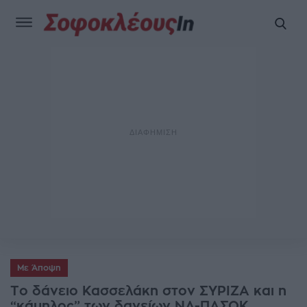
Με Άποψη
Το δάνειο Κασσελάκη στον ΣΥΡΙΖΑ και η
“κάμηλος” των δανείων ΝΔ-ΠΑΣΟΚ