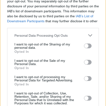
your opt-out. You may separately opt-out of the further
ΣΥΡΙΖΑ, σε μία άλλη ΑΕ, την Left Media, στην οποία
disclosure of your personal information by third parties on the
ανήκουν τα “συριζαϊκά” μέσα ενημέρωσης
IAB’s list of downstream participants. This information may
(εφημερίδα “Αυγή”, ραδιοφωνικός σταθμός “Στο
also be disclosed by us to third parties on the
IAB’s List of
Downstream Participants
that may further disclose it to other
Κόκκινο”, ιστοσελίδα Left.gr κλπ). Είναι δηλαδή μία
third parties.
συναλλαγή μεταξύ δύο επιχειρήσεων
Personal Data Processing Opt Outs
I want to opt-out of the Sharing of my
personal data.
Opted In
I want to opt-out of the Sale of my
Personal Data.
Opted In
I want to opt-out of processing my
Personal Data for Targeted Advertising.
Opted In
I want to opt-out of Collection, Use,
Retention, Sale, and/or Sharing of my
Personal Data that Is Unrelated with the
Purposes for which it was collected.