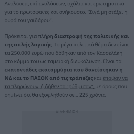
Αναλύσεις επί αναλύσεων, σχόλια και ερωτηματικά
για το πρωτοφανές και ανήκουστο. “Σιγά μη στάξει η
ουρά του γαϊδάρου”.
Πρόκειται για πλήρη
διαστροφή της πολιτικής και
της απλής λογικής
. Το μέγα πολιτικό θέμα δεν είναι
τα 250.000 ευρώ που δόθηκαν από τον Κασσελάκη
στο κόμμα του ως ταμειακή διευκόλυνση. Είναι τα
εκατοντάδες εκατομμύρια που δανείστηκαν η
ΝΔ και το ΠΑΣΟΚ από τις τράπεζες
και
έπαψαν να
τα πληρώνουν, ή δήθεν τα “ρύθμισαν”,
με όρους που
σημίνει ότι θα εξοφληθούν σε... 225 χρόνια