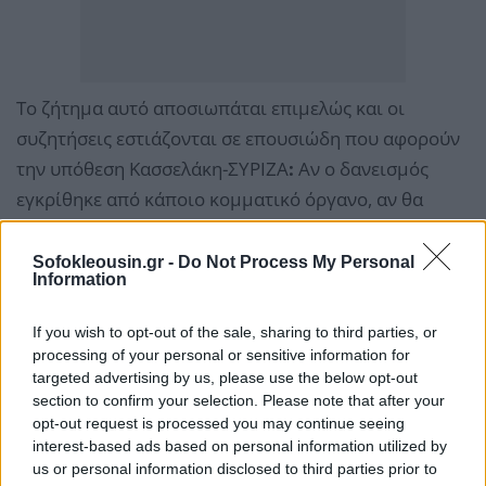
Το ζήτημα αυτό αποσιωπάται επιμελώς και οι
συζητήσεις εστιάζονται σε επουσιώδη που αφορούν
την υπόθεση Κασσελάκη-ΣΥΡΙΖΑ
:
Αν ο δανεισμός
εγκρίθηκε από κάποιο κομματικό όργανο, αν θα
δοθεί στη δημοσιότητα η δανειακή σύμβαση ώστε να
γίνει γνωστό το ακριβές ποσό και οι όροι
Sofokleousin.gr -
Do Not Process My Personal
Information
αποπληρωμής του κλπ.
If you wish to opt-out of the sale, sharing to third parties, or
Γίνεται μάλιστα και συστηματική διαστρέβλωση της
processing of your personal or sensitive information for
πραγματικότητας και των γεγονότων: Το δάνειο δεν
targeted advertising by us, please use the below opt-out
section to confirm your selection. Please note that after your
δόθηκε από τον κ. Κασσελάκη, ούτε το πήρε ο ΣΥΡΙΖΑ.
opt-out request is processed you may continue seeing
Το χορήγησε μία ανώνυμη εταιρεία – που ελέγχεται
interest-based ads based on personal information utilized by
προφανώς από τον επιχειρηματία πρόεδρο του
us or personal information disclosed to third parties prior to