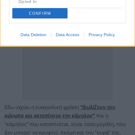
Opted In
CONFIRM
Data Deletion
Data Access
Privacy Policy
Εδω ισχύει η ευαγγελική φράση
“διυλίζουν τον
κώνωπα και καταπίνουν την κάμηλον”
. Και η
“κάμηλος” που καταπίνεται, είναι τόσο μεγάλη, που
δεν μπορεί να κρυφτεί. Ακόμη και την “ουρά” της,