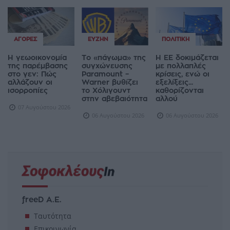
ΑΓΟΡΈΣ
ΕΥΖΗΝ
ΠΟΛΙΤΙΚΉ
Η γεωοικονομία
Το «πάγωμα» της
Η ΕΕ δοκιμάζεται
της παρέμβασης
συγχώνευσης
με πολλαπλές
στο γεν: Πώς
Paramount –
κρίσεις, ενώ οι
αλλάζουν οι
Warner βυθίζει
εξελίξεις...
ισορροπίες
το Χόλιγουντ
καθορίζονται
στην αβεβαιότητα
αλλού
07 Αυγούστου 2026
06 Αυγούστου 2026
06 Αυγούστου 2026
freeD Α.Ε.
Ταυτότητα
Επικοινωνία