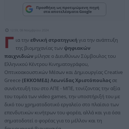
Προσθήκη ως προτιμώμενη πηγή
στα αποτελέσματα Google
12:59, 08 Νοεμβρίου 2024
Γ
ια την
εθνική στρατηγική
για την ανάπτυξη
της βιομηχανίας των
ψηφιακών
παιχνιδιών
μίλησε ο Διευθύνων Σύμβουλος του
Ελληνικού Κέντρου Κινηματογράφου,
Οπτικοακουστικών Μέσων και Δημιουργίας Creative
Greece
(ΕΚΚΟΜΕΔ) Λεωνίδας Χριστόπουλος
σε
συνέντευξή του στο ΑΠΕ - ΜΠΕ, τονίζοντας την αξία
του τομέα των video games, την υποστήριξή του με
δικό του χρηματοδοτικό εργαλείο στο πλαίσιο των
επενδυτικών κινήτρων του φορέα, αλλά και για όσα
σηματοδοτεί ο φορέας για το μέλλον και τη
δημιουργική βιομηχανία.