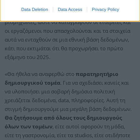
Κωδικοί Αριθμοί Δραστηριοτήτων (σχεδόν 450) που
Data Deletion
Data Access
Privacy Policy
σχετίζονται με τις πολιτιστικές και δημιουργικές
βιομηχανίες, ώστε να καταγραφούν οι εταιρείες και
οι εργαζόμενοι που απασχολούνται και τα στοιχεία
αυτά να ενταχθούν σε μια εθνική βάση δεδομένων,
κάτι που εκτιμάται ότι θα προχωρήσει το πρώτο
εξάμηνο του 2025.
«Θα ήθελα να αναφερθώ στο
παρατηρητήριο
δημιουργικού τομέα
. Για να σχεδιάσει κανείς και
να υλοποιήσει μια σοβαρή δημόσια πολιτική
χρειάζεται δεδομένα, data, πληροφορίες. Αυτή τη
στιγμή δημιουργούμε μια μεγάλη βάση δεδομένων.
Θα ζητήσουμε από όλους τους δημιουργούς
όλων των τομέων
, είτε αυτοί αφορούν τη μόδα,
είτε τη γαστρονομία, είτε τα studios, είτε οτιδήποτε