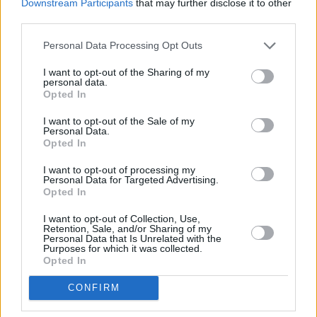
Downstream Participants
that may further disclose it to other
συνδεδεμένες με την οπτικοακουστική τεχνολογία,
third parties.
όπως
η μόδα, η μουσική, η γαστρονομία
, δηλαδή
Personal Data Processing Opt Outs
μορφές δημιουργίας και έκφρασης που εντάσσονται
στην πολιτιστική και δημιουργική βιομηχανία στην
I want to opt-out of the Sharing of my
personal data.
Ευρώπη και συνδέονται με το οπτικοακουστικό
Opted In
προϊόν» αναφέρει.
I want to opt-out of the Sale of my
Personal Data.
Opted In
Σημειώνει ακόμη ότι
σχεδιάζονται δράσεις
που θα
αναδεικνύουν και την Ελλάδα στο εξωτερικό και θα
I want to opt-out of processing my
Personal Data for Targeted Advertising.
προσελκύουν και μεγάλες καμπάνιες στη χώρα,
Opted In
πάντα υπό την ευρύτερη ομπρέλα των
I want to opt-out of Collection, Use,
οπτικοακουστικών τεχνολογιών.
Retention, Sale, and/or Sharing of my
Personal Data that Is Unrelated with the
Purposes for which it was collected.
Opted In
Σε ό,τι αφορά την προσπάθεια αποτύπωσης της
πορτοκαλί οικονομίας, αναφέρει ότι έχει ξεκινήσει
CONFIRM
συνεργασία με την ΕΛΣΤΑΤ και έχουν αποτυπωθεί οι