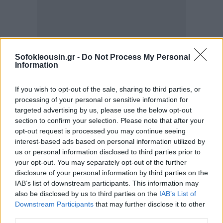
Sofokleousin.gr -
Do Not Process My Personal
Information
If you wish to opt-out of the sale, sharing to third parties, or
processing of your personal or sensitive information for
Ήθελες να δημιουργήσεις ένα μοναδικό δώρο για
targeted advertising by us, please use the below opt-out
section to confirm your selection. Please note that after your
την κόλλητή σου; Πάρε το χρόνο και παρακολούθησε
opt-out request is processed you may continue seeing
τρεις ώρες βίντεο στο YouTube για τον τρόπο που θα
interest-based ads based on personal information utilized by
το φτιάξεις. Βγες στην αγορά και αναζήτησε τα υλικά,
us or personal information disclosed to third parties prior to
your opt-out. You may separately opt-out of the further
συμβουλέψου ανθρώπους που έχουν κάνει κάτι
disclosure of your personal information by third parties on the
ανάλογο. Μαζευτείτε μερικές φίλες σε ένα σπίτι για
IAB’s list of downstream participants. This information may
κουβεντούλα και beauté....
also be disclosed by us to third parties on the
IAB’s List of
Downstream Participants
that may further disclose it to other
third parties.
Ο κατάλογος των επιλογών είναι ατελείωτος, κάνε