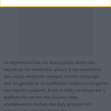
Το σημαντικό είναι, τις ώρες ή μέρες αυτές που
περνάς με τον εαυτό σου, φίλους ή την οικογένειά
σου, να μη σκέφτεσαι συνεχώς τον/την σύντροφό
σου. Δε χρειάζεται να αισθάνεσαι ενοχές για το χρόνο
που περνάτε χωριστά. Αυτά τα πάθη, τα όνειρα και η
αίσθηση του εαυτού που βιώνεις όταν
«ενσαρκώνεις» τη δική σου ζωή, φέρνουν νέα
ενέργεια και μέσα στη σχέση σας.