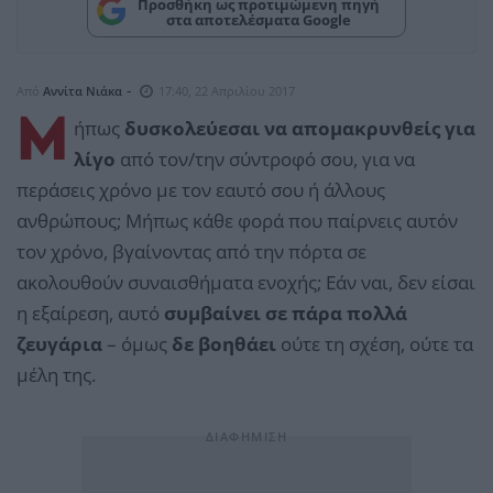
Προσθήκη ως προτιμώμενη πηγή
στα αποτελέσματα Google
-
Από
Αννίτα Νιάκα
17:40, 22 Απριλίου 2017
Μ
ήπως
δυσκολεύεσαι να απομακρυνθείς για
λίγο
από τον/την σύντροφό σου, για να
περάσεις χρόνο με τον εαυτό σου ή άλλους
ανθρώπους; Μήπως κάθε φορά που παίρνεις αυτόν
τον χρόνο, βγαίνοντας από την πόρτα σε
ακολουθούν συναισθήματα ενοχής; Εάν ναι, δεν είσαι
η εξαίρεση, αυτό
συμβαίνει σε πάρα πολλά
ζευγάρια
– όμως
δε βοηθάει
ούτε τη σχέση, ούτε τα
μέλη της.