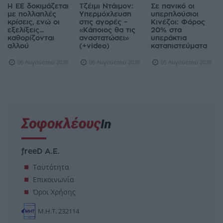
Η ΕΕ δοκιμάζεται
Τζέιμι Ντάιμον:
Σε πανικό οι
με πολλαπλές
Υπερμόχλευση
υπερπλούσιοι
κρίσεις, ενώ οι
στις αγορές –
Κινέζοι: Φόρος
εξελίξεις...
«Κάποιος θα τις
20% στα
καθορίζονται
αναστατώσει»
υπεράκτια
αλλού
(+video)
καταπιστεύματα
06 Αυγούστου 2026
06 Αυγούστου 2026
05 Αυγούστου 2026
freeD Α.Ε.
Ταυτότητα
Επικοινωνία
Όροι Χρήσης
Μ.Η.Τ. 232114