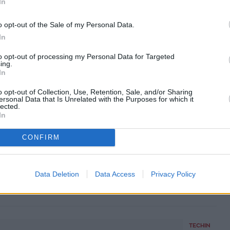
In
o opt-out of the Sale of my Personal Data.
In
to opt-out of processing my Personal Data for Targeted
ing.
In
facebook
tweet
share
o opt-out of Collection, Use, Retention, Sale, and/or Sharing
ersonal Data that Is Unrelated with the Purposes for which it
lected.
In
CONFIRM
 Sofokleousin.gr στο Google News
ι όλες τις ειδήσεις
Data Deletion
Data Access
Privacy Policy
TECHIN