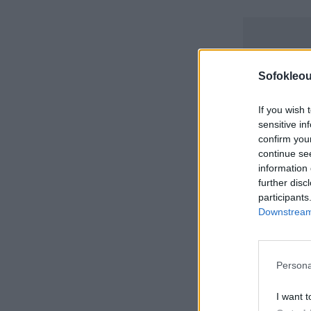
Sofokleou
If you wish 
sensitive in
confirm you
continue se
information 
further disc
participants
Downstream 
Persona
I want t