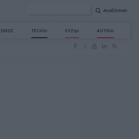
ΙΣΜΟΣ
TECHin
ΕΥΖην
AUTOin