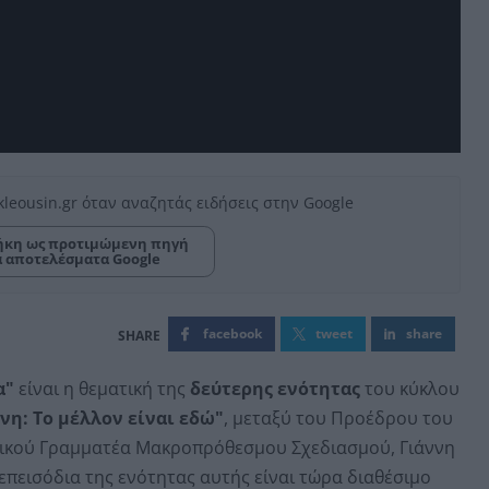
kleousin.gr όταν αναζητάς ειδήσεις στην Google
κη ως προτιμώμενη πηγή
α αποτελέσματα Google
facebook
tweet
share
α"
είναι η θεματική της
δεύτερης ενότητας
του κύκλου
η: Το μέλλον είναι εδώ"
, μεταξύ του Προέδρου του
ιδικού Γραμματέα Μακροπρόθεσμου Σχεδιασμού, Γιάννη
επεισόδια της ενότητας αυτής είναι τώρα διαθέσιμο