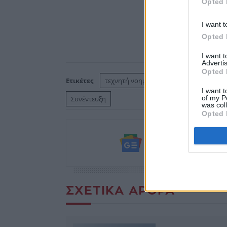
Opted 
I want t
Opted 
I want 
Advertis
Opted 
Ετικέτες
τεχνητή νοημοσύνη
video
I want t
of my P
Συνέντευξη
was col
Opted 
Ακολουθήστε το
και μάθετε πρώτο
ΣΧΕΤΙΚΆ ΆΡΘΡΑ