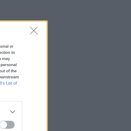
sonal or
ection to
ou may
 personal
out of the
 downstream
B’s List of