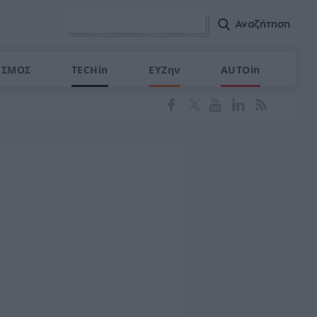
ΙΣΜΟΣ
TECHin
ΕΥΖην
AUTOin