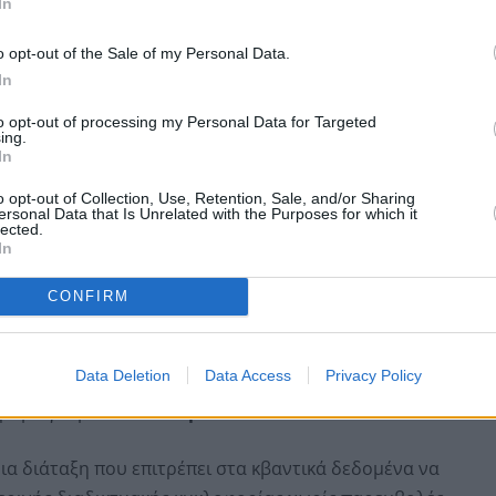
In
τική τηλεμεταφορά
o opt-out of the Sale of my Personal Data.
In
to opt-out of processing my Personal Data for Targeted
ing.
In
o opt-out of Collection, Use, Retention, Sale, and/or Sharing
ersonal Data that Is Unrelated with the Purposes for which it
lected.
In
CONFIRM
Data Deletion
Data Access
Privacy Policy
αυτή η μέθοδος επιτρέπει
ασφαλή, σχεδόν στιγμιαία
δρόμο για μελλοντικά
κβαντικά δίκτυα
.
ια διάταξη που επιτρέπει στα κβαντικά δεδομένα να