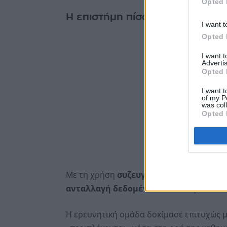
Opted 
Η επιστήμη πίσω από την κβαν
I want t
Opted 
I want 
Advertis
Opted 
I want t
of my P
was col
Opted 
Με τη χρήση
συζευγμένων φωτονίων
, 
ανταλλαγή δεδομένων
και ανοίγει τον 
Η ερευνητική ομάδα δοκίμασε επιτυχώς μ