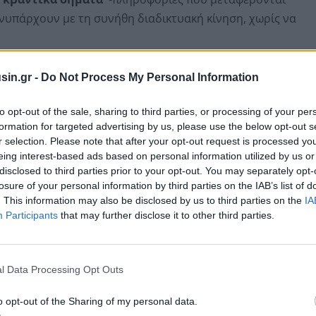
νυπάρχουν με τη συνήθη διαδικτυακή κίνηση, χωρίς να
sin.gr -
Do Not Process My Personal Information
to opt-out of the sale, sharing to third parties, or processing of your per
formation for targeted advertising by us, please use the below opt-out s
r selection. Please note that after your opt-out request is processed y
eing interest-based ads based on personal information utilized by us or
disclosed to third parties prior to your opt-out. You may separately opt-
losure of your personal information by third parties on the IAB’s list of
. This information may also be disclosed by us to third parties on the
IA
Participants
that may further disclose it to other third parties.
βαντική τηλεμεταφορά
, μια διαδικασία όπου η
l Data Processing Opt Outs
φωτονίου) μεταφέρεται σε άλλο απομακρυσμένο
o opt-out of the Sharing of my personal data.
αι φυσικά.