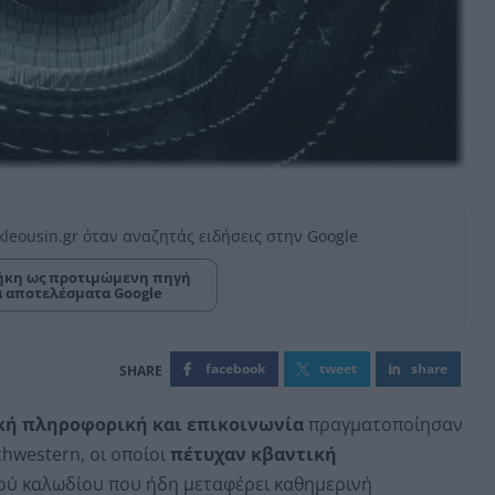
kleousin.gr όταν αναζητάς ειδήσεις στην Google
κη ως προτιμώμενη πηγή
α αποτελέσματα Google
facebook
tweet
share
κή πληροφορική και επικοινωνία
πραγματοποίησαν
hwestern, οι οποίοι
πέτυχαν κβαντική
ού καλωδίου που ήδη μεταφέρει καθημερινή