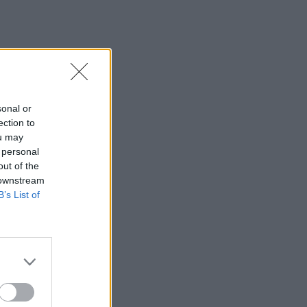
sonal or
ection to
ou may
 personal
out of the
 downstream
B’s List of