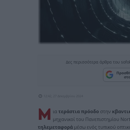
Δες περισσότερα άρθρα του sofo
Προσθή
στ
12:42, 27 Δεκεμβρίου 2024
Μ
ια
τεράστια πρόοδο
στην
κβαντι
μηχανικοί του Πανεπιστημίου Nort
τηλεμεταφορά
μέσω ενός τυπικού οπτικ