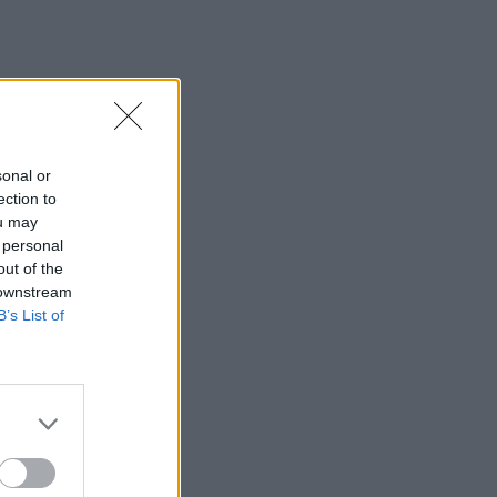
sonal or
ection to
ou may
 personal
out of the
 downstream
B’s List of