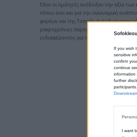
Όλοι οι ομιλητές ανέδειξαν την αξία των
τόπου όσο και για την οικονομική ανάπτ
φορέων και της Τοπικής Αυτοδιοίκησης τ
μακροχρόνιες παραχωρήσεις και σε εύλογ
Sofokleou
ενδιαφέροντος για τα ξύλινα παραδοσιακ
If you wish 
sensitive in
confirm you
continue se
information 
further disc
participants
Downstream 
Persona
I want t