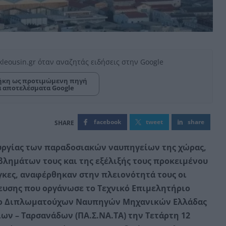
kleousin.gr όταν αναζητάς ειδήσεις στην Google
κη ως προτιμώμενη πηγή
α αποτελέσματα Google
facebook
tweet
share
υργίας των παραδοσιακών ναυπηγείων της χώρας,
λημάτων τους και της εξέλιξής τους προκειμένου
γκες, αναφέρθηκαν στην πλειονότητά τους οι
ευσης που οργάνωσε το Τεχνικό Επιμελητήριο
ογο Διπλωματούχων Ναυπηγών Μηχανικών Ελλάδας
ων – Ταρσανάδων (ΠΑ.Σ.ΝΑ.ΤΑ) την Τετάρτη 12