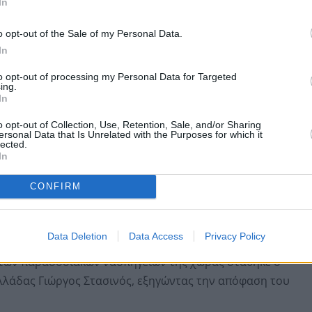
In
o opt-out of the Sale of my Personal Data.
 διάσωση των παραδοσιακών ναυπηγείων της χώρας
In
to opt-out of processing my Personal Data for Targeted
ing.
In
o opt-out of Collection, Use, Retention, Sale, and/or Sharing
ersonal Data that Is Unrelated with the Purposes for which it
lected.
In
CONFIRM
Data Deletion
Data Access
Privacy Policy
η των παραδοσιακών ναυπηγείων της χώρας στάθηκε ο
λλάδας Γιώργος Στασινός, εξηγώντας την απόφαση του