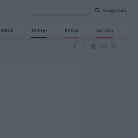
ΙΣΜΟΣ
TECHin
ΕΥΖην
AUTOin