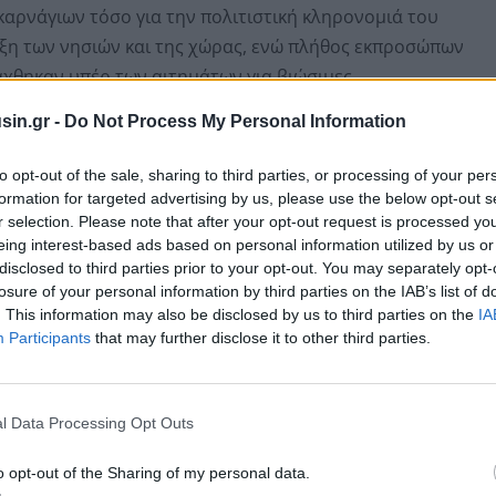
 καρνάγιων τόσο για την πολιτιστική κληρονομιά του
υξη των νησιών και της χώρας, ενώ πλήθος εκπροσώπων
άχθηκαν υπέρ των αιτημάτων για βιώσιμες
ες τιμές, αλλά και μέτρων ενίσχυσης του
sin.gr -
Do Not Process My Personal Information
ά σκάφη.
to opt-out of the sale, sharing to third parties, or processing of your per
formation for targeted advertising by us, please use the below opt-out s
r selection. Please note that after your opt-out request is processed y
eing interest-based ads based on personal information utilized by us or
disclosed to third parties prior to your opt-out. You may separately opt-
losure of your personal information by third parties on the IAB’s list of
. This information may also be disclosed by us to third parties on the
IA
Participants
that may further disclose it to other third parties.
l Data Processing Opt Outs
o opt-out of the Sharing of my personal data.