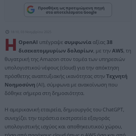
Προσθήκη ως προτιμώμενη πηγή
στα αποτελέσματα Google
18:10, 03 Νοεμβρίου 2025
Η
OpenAI
υπέγραψε
συμφωνία
αξίας
38
δισεκατομμυρίων δολαρίων
, με την
AWS
, τη
θυγατρική της Amazon στον τομέα των υπηρεσιών
υπολογιστικού νέφους (cloud) για την απόκτηση
πρόσθετης αναπτυξιακής ικανότητας στην
Τεχνητή
Νοημοσύνη
(AI), σύμφωνα με ανακοίνωση που
δόθηκε σήμερα στη δημοσιότητα.
Η αμερικανική εταιρεία, δημιουργός του ChatGPT,
συνεχίζει την τεράστια εκστρατεία εξαγοράς
υπολογιστικής ισχύος και αποθηκευτικού χώρου,
τόσο από παρόχους cloud όπως η AWS όσο και από