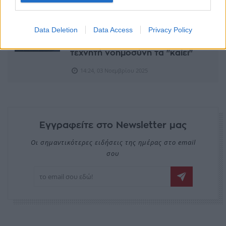
TECHIN
Data Deletion
Data Access
Privacy Policy
Tech κολοσσοί: Η online
διαφήμιση φέρνει τα κέρδη, η
τεχνητή νοημοσύνη τα "καίει"
14:24, 03 Νοεμβρίου 2025
Εγγραφείτε στο Newsletter μας
Οι σημαντικότερες ειδήσεις της ημέρας στο email
σου