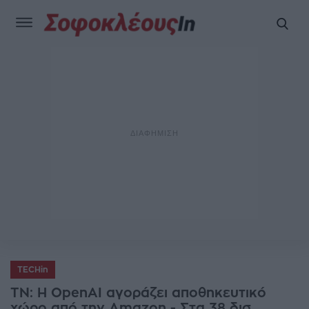
TECHin
ΤΝ: Η OpenAI αγοράζει αποθηκευτικό
χώρο από την Amazon - Στα 38 δισ.