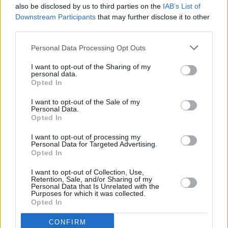
also be disclosed by us to third parties on the
IAB’s List of
Downstream Participants
that may further disclose it to other
third parties.
Personal Data Processing Opt Outs
I want to opt-out of the Sharing of my
personal data.
Opted In
Ετικέτες
openAI
Amazon
cloud
τεχνητή νοημοσύνη
I want to opt-out of the Sale of my
Personal Data.
facebook
tweet
share
Opted In
I want to opt-out of processing my
Personal Data for Targeted Advertising.
Opted In
Ακολουθήστε το Sofokleousin.gr στο
Google News
I want to opt-out of Collection, Use,
και μάθετε πρώτοι όλες τις ειδήσεις
Retention, Sale, and/or Sharing of my
Personal Data that Is Unrelated with the
Purposes for which it was collected.
Opted In
ΣΧΕΤΙΚΆ ΆΡΘΡΑ
CONFIRM