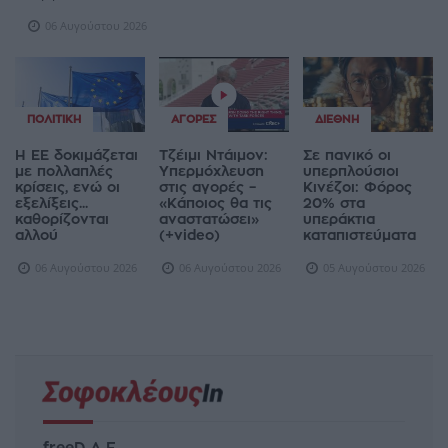
06 Αυγούστου 2026
ΠΟΛΙΤΙΚΉ
ΑΓΟΡΈΣ
ΔΙΕΘΝΉ
Η ΕΕ δοκιμάζεται
Τζέιμι Ντάιμον:
Σε πανικό οι
με πολλαπλές
Υπερμόχλευση
υπερπλούσιοι
κρίσεις, ενώ οι
στις αγορές –
Κινέζοι: Φόρος
εξελίξεις...
«Κάποιος θα τις
20% στα
καθορίζονται
αναστατώσει»
υπεράκτια
αλλού
(+video)
καταπιστεύματα
06 Αυγούστου 2026
06 Αυγούστου 2026
05 Αυγούστου 2026
freeD Α.Ε.