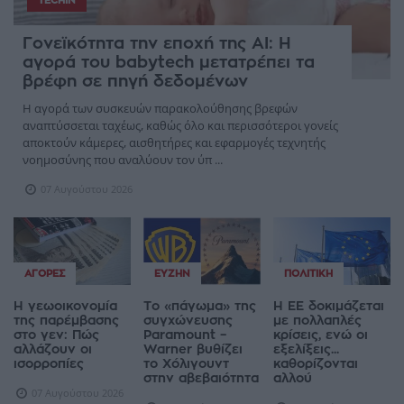
TECHIN
Γονεϊκότητα την εποχή της AI: Η
αγορά του babytech μετατρέπει τα
βρέφη σε πηγή δεδομένων
Η αγορά των συσκευών παρακολούθησης βρεφών
αναπτύσσεται ταχέως, καθώς όλο και περισσότεροι γονείς
αποκτούν κάμερες, αισθητήρες και εφαρμογές τεχνητής
νοημοσύνης που αναλύουν τον ύπ ...
07 Αυγούστου 2026
ΑΓΟΡΈΣ
ΕΥΖΗΝ
ΠΟΛΙΤΙΚΉ
Η γεωοικονομία
Το «πάγωμα» της
Η ΕΕ δοκιμάζεται
της παρέμβασης
συγχώνευσης
με πολλαπλές
στο γεν: Πώς
Paramount –
κρίσεις, ενώ οι
αλλάζουν οι
Warner βυθίζει
εξελίξεις...
ισορροπίες
το Χόλιγουντ
καθορίζονται
στην αβεβαιότητα
αλλού
07 Αυγούστου 2026