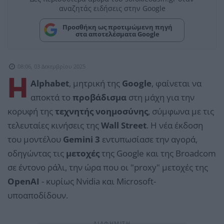
αναζητάς ειδήσεις στην Google
Προσθήκη ως προτιμώμενη πηγή
στα αποτελέσματα Google
08:06, 03 Δεκεμβρίου 2025
Η
Alphabet
, μητρική της
Google
, φαίνεται να
αποκτά το
προβάδισμα
στη μάχη για την
κορυφή της
τεχνητής νοημοσύνης
, σύμφωνα με τις
τελευταίες κινήσεις της
Wall Street
. Η νέα έκδοση
του μοντέλου
Gemini 3
εντυπωσίασε την αγορά,
οδηγώντας τις
μετοχές
της Google και της Broadcom
σε έντονο ράλι, την ώρα που οι "proxy" μετοχές της
OpenAI
- κυρίως Nvidia και Microsoft-
υποαποδίδουν.