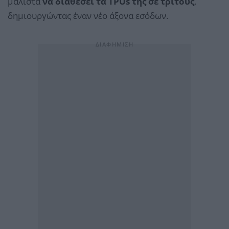
μάλιστα
να διαθέσει τα TPUs της σε τρίτους
,
δημιουργώντας έναν νέο άξονα εσόδων.