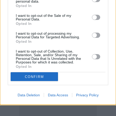
personal data.
ξεπούλημα στη μετοχή
, με την Nvidia να απαντά ότι
Opted In
παραμένει «μια γενιά μπροστά» από τον
I want to opt-out of the Sale of my
ανταγωνισμό
σε ισχύ και δυνατότητες.
Personal Data.
Opted In
Όπως σημειώνει ο Kwon, «η περίοδος που η ΤΝ
I want to opt-out of processing my
Personal Data for Targeted Advertising.
ανέβαζε όλες τις τεχνολογικές μετοχές έχει
Opted In
τελειώσει». Η συσχέτιση των τίτλων του
Nasdaq-100
I want to opt-out of Collection, Use,
έχει κατρακυλήσει στο ιστορικό χαμηλό 14%,
Retention, Sale, and/or Sharing of my
Personal Data that Is Unrelated with the
δείχνοντας ότι
η αγορά πλέον ξεχωρίζει καθαρά
Purposes for which it was collected.
Opted In
νικητές και χαμένους
.
CONFIRM
Data Deletion
Data Access
Privacy Policy