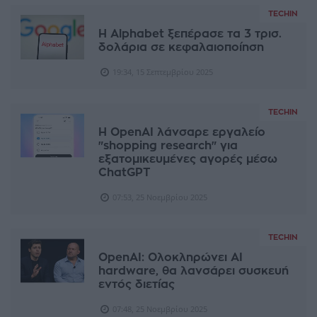
TECHIN
Η Alphabet ξεπέρασε τα 3 τρισ.
δολάρια σε κεφαλαιοποίηση
19:34, 15 Σεπτεμβρίου 2025
TECHIN
Η OpenAI λάνσαρε εργαλείο
"shopping research" για
εξατομικευμένες αγορές μέσω
ChatGPT
07:53, 25 Νοεμβρίου 2025
TECHIN
OpenAI: Ολοκληρώνει AI
hardware, θα λανσάρει συσκευή
εντός διετίας
07:48, 25 Νοεμβρίου 2025