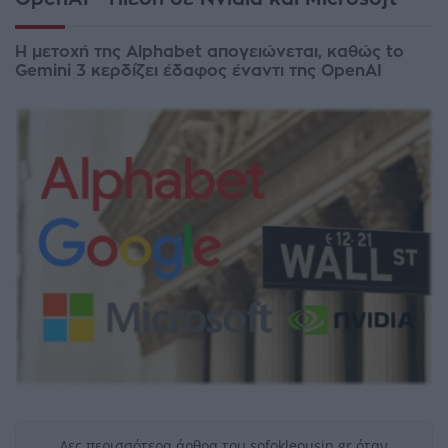
Η μετοχή της Alphabet απογειώνεται, καθώς to
Gemini 3 κερδίζει έδαφος έναντι της OpenAI
Δες περισσότερα άρθρα του sofokleousin.gr όταν