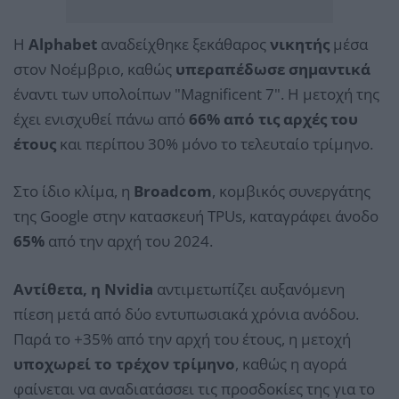
Η
Alphabet
αναδείχθηκε ξεκάθαρος
νικητής
μέσα
στον Νοέμβριο, καθώς
υπεραπέδωσε σημαντικά
έναντι των υπολοίπων "Magnificent 7". Η μετοχή της
έχει ενισχυθεί πάνω από
66% από τις αρχές του
έτους
και περίπου 30% μόνο το τελευταίο τρίμηνο.
Στο ίδιο κλίμα, η
Broadcom
, κομβικός συνεργάτης
της Google στην κατασκευή TPUs, καταγράφει άνοδο
65%
από την αρχή του 2024.
Αντίθετα, η Nvidia
αντιμετωπίζει αυξανόμενη
πίεση μετά από δύο εντυπωσιακά χρόνια ανόδου.
Παρά το +35% από την αρχή του έτους, η μετοχή
υποχωρεί το τρέχον τρίμηνο
, καθώς η αγορά
φαίνεται να αναδιατάσσει τις προσδοκίες της για το