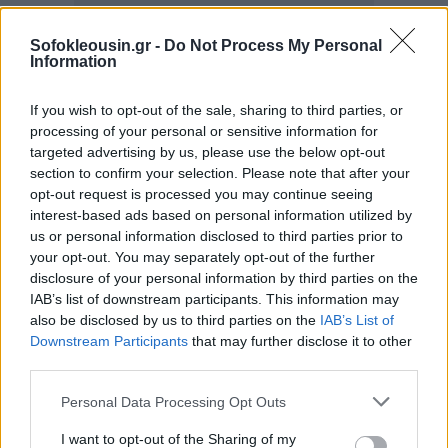
Sofokleousin.gr -
Do Not Process My Personal
Information
If you wish to opt-out of the sale, sharing to third parties, or
processing of your personal or sensitive information for
targeted advertising by us, please use the below opt-out
section to confirm your selection. Please note that after your
opt-out request is processed you may continue seeing
interest-based ads based on personal information utilized by
us or personal information disclosed to third parties prior to
your opt-out. You may separately opt-out of the further
disclosure of your personal information by third parties on the
IAB’s list of downstream participants. This information may
also be disclosed by us to third parties on the
IAB’s List of
Ανησυχίες πυροδοτούνται και για την
Nvidia
, η
Downstream Participants
that may further disclose it to other
οποία εξαρτάται σε μεγάλο βαθμό από τη ζήτηση
third parties.
GPUs για μεγάλα ΤΝ μοντέλα όπως το ChatGPT.
Personal Data Processing Opt Outs
Αναφορές ότι η
Meta
εξετάζει τη χρήση των
TPUs
της Google
για data centers προκάλεσαν
I want to opt-out of the Sharing of my