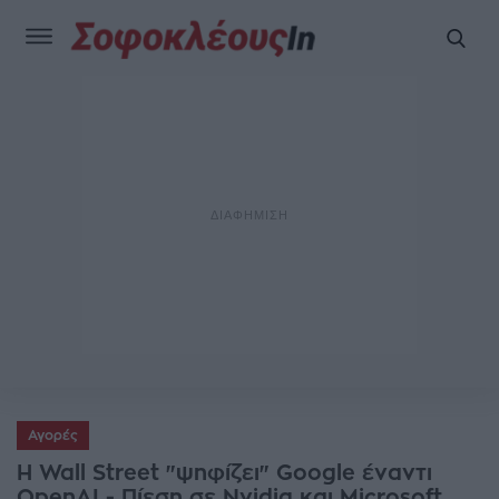
Αγορές
Η Wall Street "ψηφίζει" Google έναντι
OpenAI - Πίεση σε Nvidia και Microsoft