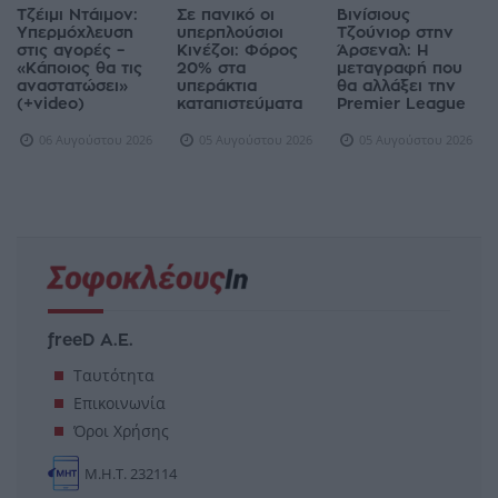
Τζέιμι Ντάιμον:
Σε πανικό οι
Βινίσιους
Υπερμόχλευση
υπερπλούσιοι
Τζούνιορ στην
στις αγορές –
Κινέζοι: Φόρος
Άρσεναλ: Η
«Κάποιος θα τις
20% στα
μεταγραφή που
αναστατώσει»
υπεράκτια
θα αλλάξει την
(+video)
καταπιστεύματα
Premier League
06 Αυγούστου 2026
05 Αυγούστου 2026
05 Αυγούστου 2026