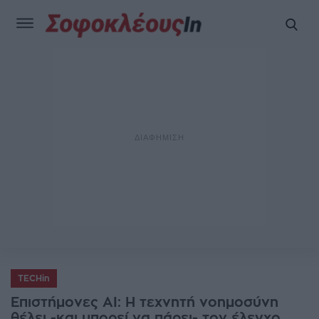
TECHin
Επιστήμονες AI: Η τεχνητή νοημοσύνη
θέλει -και μπορεί να πάρει- τον έλεγχο.