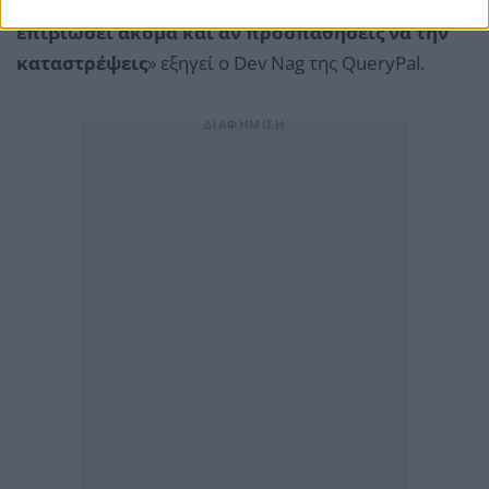
νοημοσύνη (superintelligent AI)
μπορεί να
επιβιώσει ακόμα και αν προσπαθήσεις να την
καταστρέψεις
» εξηγεί ο Dev Nag της QueryPal.