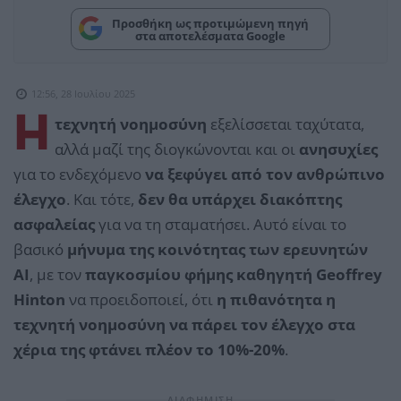
Προσθήκη ως προτιμώμενη πηγή
στα αποτελέσματα Google
12:56, 28 Ιουλίου 2025
Η
τεχνητή νοημοσύνη
εξελίσσεται ταχύτατα,
αλλά μαζί της διογκώνονται και οι
ανησυχίες
για το ενδεχόμενο
να ξεφύγει από τον ανθρώπινο
έλεγχο
. Και τότε,
δεν θα υπάρχει διακόπτης
ασφαλείας
για να τη σταματήσει. Αυτό είναι το
βασικό
μήνυμα της κοινότητας των ερευνητών
AI
, με τον
παγκοσμίου φήμης καθηγητή Geoffrey
Hinton
να προειδοποιεί, ότι
η πιθανότητα η
τεχνητή νοημοσύνη να πάρει τον έλεγχο στα
χέρια της φτάνει πλέον το 10%-20%
.