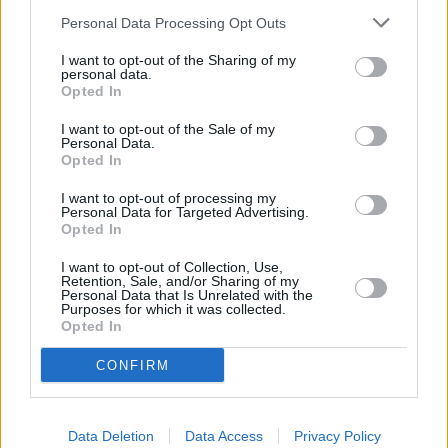
Personal Data Processing Opt Outs
I want to opt-out of the Sharing of my
personal data.
Opted In
I want to opt-out of the Sale of my
Personal Data.
Opted In
Η ιδέα ενός φυσικού "διακόπτη ασφαλείας" -η
I want to opt-out of processing my
Personal Data for Targeted Advertising.
δυνατότητα να
"τραβήξεις την πρίζα"
-
δεν είναι
Opted In
πλέον ρεαλιστική
. Οι σημερινές AI λειτουργούν σε
I want to opt-out of Collection, Use,
κατανεμημένες υποδομές, με αυτόματα συστήματα
Retention, Sale, and/or Sharing of my
Personal Data that Is Unrelated with the
εφεδρείας και failover, που κάνουν οποιαδήποτε
Purposes for which it was collected.
Opted In
διακοπή αντιμετωπίσιμη από το ίδιο το σύστημα.
CONFIRM
«Το internet σχεδιάστηκε για να αντέχει πυρηνικό
πόλεμο. Αυτό σημαίνει ότι μία τεχνητή υπερ-
Data Deletion
Data Access
Privacy Policy