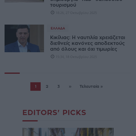
τουρισμού
18:26, 27 Οκτωβρίου 2025
ΕΛΛΆΔΑ
Κικίλιας: Η ναυτιλία χρειάζεται
διεθνείς κανόνες αποδεκτούς
από όλους και όχι τιμωρίες
15:34, 18 Οκτωβρίου 2025
1
2
3
››
Τελευταία »
EDITORS' PICKS