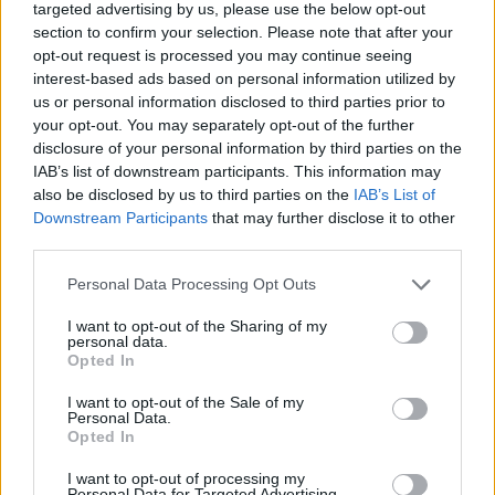
targeted advertising by us, please use the below opt-out
Κικίλιας: Έργα λιμενικών
section to confirm your selection. Please note that after your
υποδομών ύψους 3,76 εκατ.
opt-out request is processed you may continue seeing
ευρώ σε Σπέτσες και Ζάκυνθο
interest-based ads based on personal information utilized by
11:30, 30 Δεκεμβρίου 2025
us or personal information disclosed to third parties prior to
your opt-out. You may separately opt-out of the further
ΕΛΛΆΔΑ
disclosure of your personal information by third parties on the
IAB’s list of downstream participants. This information may
Κικίλιας: Δυναμική ανάπτυξη
also be disclosed by us to third parties on the
IAB’s List of
από τις αμερικανικές
επενδύσεις σε ναυτιλία και
Downstream Participants
that may further disclose it to other
υποδομές
third parties.
14:23, 10 Δεκεμβρίου 2025
Personal Data Processing Opt Outs
ΕΛΛΆΔΑ
I want to opt-out of the Sharing of my
personal data.
«myNAFTILIAlive»: Oι ναυτικοί
Opted In
θα προγραμματίζουν ραντεβού
για αποδεικτικά ικανότητας &
I want to opt-out of the Sale of my
Personal Data.
βεβαιώσεων
Opted In
18:11, 08 Δεκεμβρίου 2025
I want to opt-out of processing my
Personal Data for Targeted Advertising.