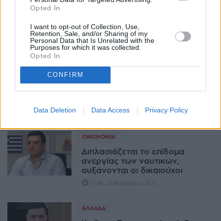
ΠΟΛΙΤΙΚΉ
Opted In
Κικίλιας: Νέο νομοσχέδιο για
I want to opt-out of Collection, Use,
μηχανισμό ελέγχου και
Retention, Sale, and/or Sharing of my
ασφάλειας σε λιμάνια και πλοία
Personal Data that Is Unrelated with the
Purposes for which it was collected.
18:35, 03 Δεκεμβρίου 2025
Opted In
CONFIRM
ΕΛΛΆΔΑ
Ρεκόρ ψήφων για την Ελλάδα
στο Συμβούλιο του IMO
Data Deletion
Data Access
Privacy Policy
16:11, 28 Νοεμβρίου 2025
ΟΙΚΟΝΟΜΊΑ
Διπλασιάζεται το επίδομα
ανεργίας των ναυτικών,
αυξάνονται οι δικαιούχοι
13:45, 27 Νοεμβρίου 2025
ΕΛΛΆΔΑ