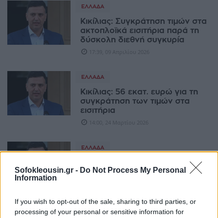
ΕΛΛΆΔΑ
Κικίλιας: Συγκράτηση τιμών στα
ακτοπλοϊκά εισιτήρια παρά τη
δύσκολη διεθνή συγκυρία
17:39, 09 Απριλίου 2026
ΕΛΛΆΔΑ
Κικίλιας: 56 εκατ. ευρώ για τη
συγκράτηση των τιμών στα
εισιτήρια
14:00, 24 Μαρτίου 2026
ΕΛΛΆΔΑ
Κικίλιας για ναυάγιο Χίου: Δεν
Sofokleousin.gr -
Do Not Process My Personal
προκύπτει ενέργεια απώθησης
Information
16:21, 06 Φεβρουαρίου 2026
If you wish to opt-out of the sale, sharing to third parties, or
ΕΛΛΆΔΑ
processing of your personal or sensitive information for