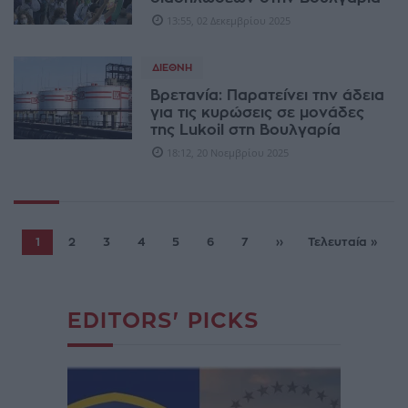
13:55, 02 Δεκεμβρίου 2025
ΔΙΕΘΝΉ
Βρετανία: Παρατείνει την άδεια
για τις κυρώσεις σε μονάδες
της Lukoil στη Βουλγαρία
18:12, 20 Νοεμβρίου 2025
1
2
3
4
5
6
7
››
Τελευταία »
EDITORS' PICKS