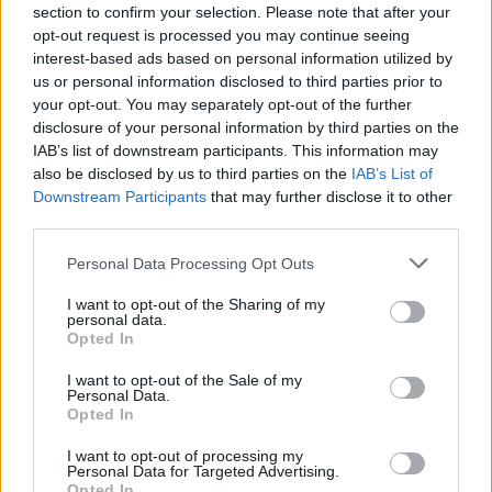
Βουλγαρία
section to confirm your selection. Please note that after your
14:37, 17 Φεβρουαρίου 2026
opt-out request is processed you may continue seeing
interest-based ads based on personal information utilized by
us or personal information disclosed to third parties prior to
ΔΙΕΘΝΉ
your opt-out. You may separately opt-out of the further
Βουλγαρία: Εντολή
disclosure of your personal information by third parties on the
σχηματισμού κυβέρνησης και
IAB’s list of downstream participants. This information may
προετοιμασίας εκλογών σε
also be disclosed by us to third parties on the
IAB’s List of
Τραπεζίτη
Downstream Participants
that may further disclose it to other
11:48, 12 Φεβρουαρίου 2026
third parties.
Personal Data Processing Opt Outs
ΔΙΕΘΝΉ
Βουλγαρία: Ο Ράντεφ
I want to opt-out of the Sharing of my
παρέδωσε την προεδρία στην
personal data.
Opted In
Γιότοβα - Θα διορίσει
υπηρεσιακή κυβέρνηση
I want to opt-out of the Sale of my
20:59, 23 Ιανουαρίου 2026
Personal Data.
Opted In
ΔΙΕΘΝΉ
I want to opt-out of processing my
Personal Data for Targeted Advertising.
Βουλγαρία: Παραιτήθηκε ο
Opted In