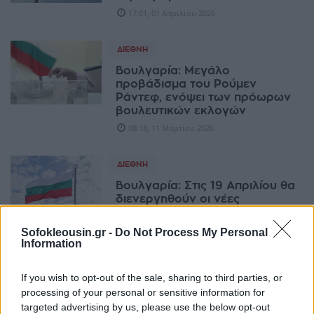
17:01, 01 Απριλίου 2026
ΔΙΕΘΝΉ
Βουλγαρία: Μεγάλο
προβάδισμα του Ρούμεν
Ράντεφ, ενόψει των πρόωρων
βουλευτικών εκλογών
08:18, 11 Μαρτίου 2026
ΔΙΕΘΝΉ
Βουλγαρία: Στις 19 Απριλίου θα
διενεργηθούν οι νέες
βουλευτικές εκλογές
12:57, 18 Φεβρουαρίου 2026
Sofokleousin.gr -
Do Not Process My Personal
Information
ΕΠΙΧΕΙΡΉΣΕΙΣ
If you wish to opt-out of the sale, sharing to third parties, or
Πρόσφορο το έδαφος για
processing of your personal or sensitive information for
ελληνικές επιχειρήσεις στη
targeted advertising by us, please use the below opt-out