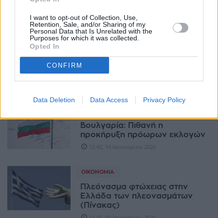
πρόεδρος Ράντεφ
19:34, 19 Ιανουαρίου 2026
I want to opt-out of Collection, Use,
Retention, Sale, and/or Sharing of my
Personal Data that Is Unrelated with the
Purposes for which it was collected.
ΔΙΕΘΝΉ
Opted In
Βουλγαρία: Ο πρόεδρος
Ράντεφ ανακοίνωσε πρόωρες
CONFIRM
εκλογές
11:17, 16 Ιανουαρίου 2026
Data Deletion
Data Access
Privacy Policy
ΔΙΕΘΝΉ
Βουλγαρία: Πιθανή η
προκήρυξη πρόωρων εκλογών
12:42, 14 Ιανουαρίου 2026
ΟΙΚΟΝΟΜΊΑ
Πλεόνασμα φτώχειας στην
Ελλάδα των πλεονασμάτων
(Πίνακας)
11:55, 09 Ιανουαρίου 2026