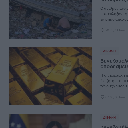
Ο αριθμός των 
που έπληξαν τη 
επίσημο απολογι
20:53, 11 Ιουλ
ΔΙΕΘΝΉ
Βενεζουέλα
αποδεσμεύ
Η υπηρεσιακή π
ότι ζήτησε από 
τόνους χρυσού π
07:18, 09 Ιουλ
ΔΙΕΘΝΉ
Βενεζουέλα