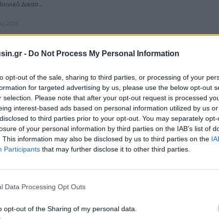
οινικό Δικασ...
ίου 2026
sin.gr -
Do Not Process My Personal Information
: Ζημιές 19,6 δισ. δολαρίων και 5.398 νεκροί από
to opt-out of the sale, sharing to third parties, or processing of your per
ύς σεισμούς
formation for targeted advertising by us, please use the below opt-out s
r selection. Please note that after your opt-out request is processed y
ατομμύρια δολάρια υπολογίζεται το συνολικό κόστος των καταστροφών
eing interest-based ads based on personal information utilized by us or
 οι δύο ισχυροί σεισμοί στη Βενεζουέλα, σύμφωνα με την έκθεση που
 Παγκ...
disclosed to third parties prior to your opt-out. You may separately opt-
losure of your personal information by third parties on the IAB’s list of
ίου 2026
. This information may also be disclosed by us to third parties on the
IA
Participants
that may further disclose it to other third parties.
l Data Processing Opt Outs
: Περισσότεροι από 5.340 οι νεκροί από το διπλό
o opt-out of the Sharing of my personal data.
ανθρώπων που έχασαν τη ζωή τους εξαιτίας του διπλού καταστροφικού