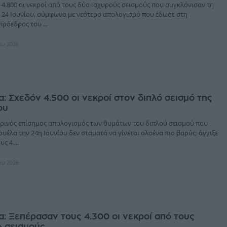
 4.800 οι νεκροί από τους δύο ισχυρούς σεισμούς που συγκλόνισαν τη
ς 24 Ιουνίου, σύμφωνα με νεότερο απολογισμό που έδωσε στη
ρόεδρος του ...
ίου 2026
: Σχεδόν 4.500 οι νεκροί στον διπλό σεισμό της
ου
ινός επίσημος απολογισμός των θυμάτων του διπλού σεισμού που
ουέλα την 24η Ιουνίου δεν σταματά να γίνεται ολοένα πιο βαρύς: άγγιξε
ς 4....
ίου 2026
: Ξεπέρασαν τους 4.300 οι νεκροί από τους
» σεισμούς