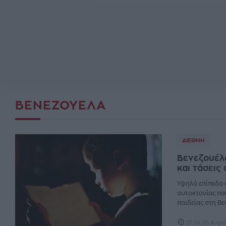
ΒΕΝΕΖΟΥΈΛΑ
ΔΙΕΘΝΉ
Βενεζουέλα
και τάσεις
Υψηλά επίπεδα 
αυτοκτονίας πα
παιδείας στη Βε
07:24, 05 Αυγο