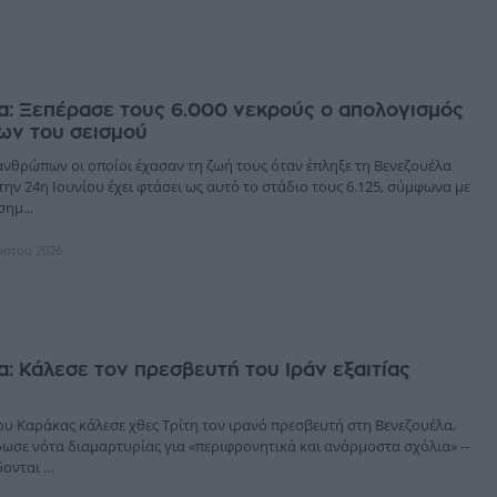
α: Ξεπέρασε τους 6.000 νεκρούς ο απολογισμός
ων του σεισμού
ανθρώπων οι οποίοι έχασαν τη ζωή τους όταν έπληξε τη Βενεζουέλα
την 24η Ιουνίου έχει φτάσει ως αυτό το στάδιο τους 6.125, σύμφωνα με
ημ...
ύστου 2026
: Κάλεσε τον πρεσβευτή του Ιράν εξαιτίας
ου Καράκας κάλεσε χθες Τρίτη τον ιρανό πρεσβευτή στη Βενεζουέλα,
δωσε νότα διαμαρτυρίας για «περιφρονητικά και ανάρμοστα σχόλια» --
νται ...