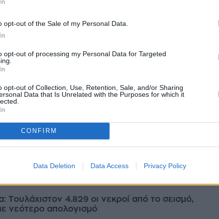
In
ληξε τη Βενεζουέλα πριν από σχεδόν έναν μήνα ξεπέρασε πλέον τους
ανακο...
o opt-out of the Sale of my Personal Data.
ίου 2026
In
to opt-out of processing my Personal Data for Targeted
ing.
In
: Πάνω από 5.000 νεκροί από τους σεισμούς – Το
o opt-out of Collection, Use, Retention, Sale, and/or Sharing
ersonal Data that Is Unrelated with the Purposes for which it
346 εκατ. δολάρια για την ανοικοδόμηση
lected.
λογισμός των θυμάτων των σεισμών που έπληξαν τη Βενεζουέλα την
In
πέρασε τους 5.000 νεκρούς χθες Παρασκευή, όμως ο αριθμός αυτός
η προσωρινός...
CONFIRM
ίου 2026
Data Deletion
Data Access
Privacy Policy
: Τουλάχιστον 4.829 οι νεκροί από το σεισμό,
ε νεότερο απολογισμό