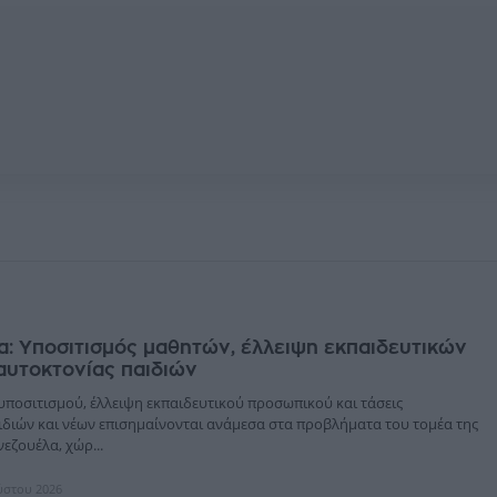
: Yποσιτισμός μαθητών, έλλειψη εκπαιδευτικών
 αυτοκτονίας παιδιών
υποσιτισμού, έλλειψη εκπαιδευτικού προσωπικού και τάσεις
ιδιών και νέων επισημαίνονται ανάμεσα στα προβλήματα του τομέα της
νεζουέλα, χώρ...
ύστου 2026