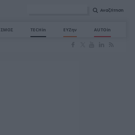
ΙΣΜΟΣ
TECHin
ΕΥΖην
AUTOin