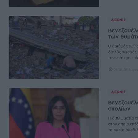
ΔΙΕΘΝΉ
Βενεζουέλ
των θυμάτ
Ο αριθμός των 
διπλός σεισμός 
τον νεότερο επίσ
08:20, 04 Αυγο
ΔΙΕΘΝΉ
Βενεζουέλα
σχολίων
Η διπλωματία τ
στον οποίο επέ
τα οποία αποδίδο