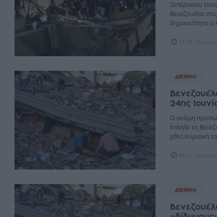
Ξεπέρασαν τους
Βενεζουέλα στι
δημοσιότητα ο π
07:18, 16 Ιουλ
ΔΙΕΘΝΉ
Βενεζουέλα
24ης Ιουνί
Ο ακόμη προσωρ
έπληξε τη Βενεζ
χθες Κυριακή του
08:22, 13 Ιουλ
ΔΙΕΘΝΉ
Βενεζουέλα
«δίδυμους