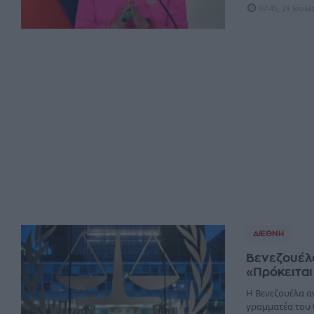
07:45, 29 Ιουλ
ΔΙΕΘΝΉ
Βενεζουέλα
«Πρόκειται
Η Βενεζουέλα α
γραμματέα του 