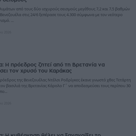
θυμάτων από τους δύο ισχυρούς σεισμούς μεγέθους 7,2 και 7,5 βαθμών
Βενεζουέλα στις 24/6 ξεπέρασε τους 4.300 σύμφωνα με τον νεότερο
σμό. ...
ίου 2026
: Η πρόεδρος ζητεί από τη Βρετανία να
σει τον χρυσό του Καράκας
ρόεδρος της Βενεζουέλας Ντέλσι Ροδρίγκες έκανε γνωστό χθες Τετάρτη
τον βασιλιά της Βρετανίας Κάρολο Γ΄ να αποδεσμεύσει τους περίπου 30
ο...
ίου 2026
: Η κυβέρνηση θέλει να ξανανοίξει το