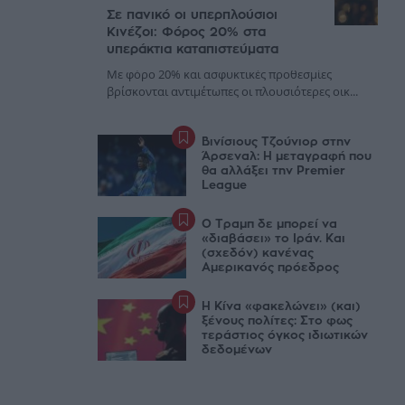
Σε πανικό οι υπερπλούσιοι
Κινέζοι: Φόρος 20% στα
υπεράκτια καταπιστεύματα
Με φόρο 20% και ασφυκτικές προθεσμίες
βρίσκονται αντιμέτωπες οι πλουσιότερες οικ...
Βινίσιους Τζούνιορ στην
Άρσεναλ: Η μεταγραφή που
θα αλλάξει την Premier
League
Ο Τραμπ δε μπορεί να
«διαβάσει» το Ιράν. Και
(σχεδόν) κανένας
Αμερικανός πρόεδρος
Η Κίνα «φακελώνει» (και)
ξένους πολίτες: Στο φως
τεράστιος όγκος ιδιωτικών
δεδομένων