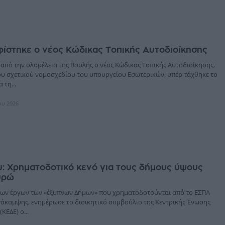
ίστηκε ο νέος Κώδικας Τοπικής Αυτοδιοίκησης
από την ολομέλεια της Βουλής ο νέος Κώδικας Τοπικής Αυτοδιοίκησης.
του σχετικού νομοσχεδίου του υπουργείου Εσωτερικών, υπέρ τάχθηκε το
τη...
ίου 2026
: Χρηματοδοτικό κενό για τους δήμους ύψους
ευρώ
 των έργων των «έξυπνων Δήμων» που χρηματοδοτούνται από το ΕΣΠΑ
Ανάκαμψης, ενημέρωσε το διοικητικό συμβούλιο της Κεντρικής Ένωσης
ΚΕΔΕ) ο...