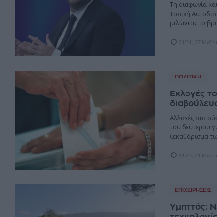
Τη διαφωνία κα
Τοπική Αυτοδιο
μιλώντας το βρά
21:31, 27 Μαΐο
ΠΟΛΙΤΙΚΉ
Εκλογές το
διαβούλευ
Αλλαγές στο σύ
του δεύτερου γ
ξεκαθάρισμα τω
11:25, 21 Μαΐο
ΕΠΙΧΕΙΡΉΣΕΙΣ
Υμηττός: Ν
τεχνολογία