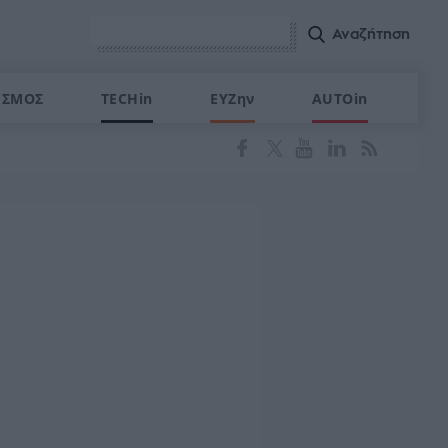
ΙΣΜΟΣ
TECHin
ΕΥΖην
AUTOin