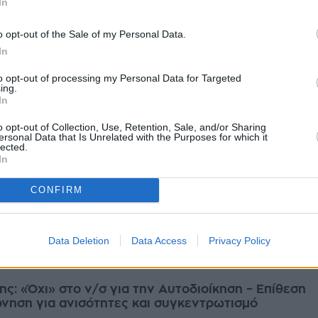
In
 υπουργείου Εσωτερικών με τίτλο «Κώδικας Τοπικής Αυτοδιοίκησης».
Δ, ...
o opt-out of the Sale of my Personal Data.
ίου 2026
In
to opt-out of processing my Personal Data for Targeted
ing.
In
ας Αυτοδιοίκησης: Αντιδράσεις για το εκλογικό
o opt-out of Collection, Use, Retention, Sale, and/or Sharing
ersonal Data that Is Unrelated with the Purposes for which it
ι τον «τοπικό ΕΝΦΙΑ»
lected.
ρον έχουν προκαλέσει διατάξεις του σχεδίου νόμου με τίτλο «Κώδικας
In
οίκησης», με τη συμμετοχή αιρετών, φορέων και πολιτών στη δημόσια
είνα...
CONFIRM
ίου 2026
Data Deletion
Data Access
Privacy Policy
ς: «Όχι» στο ν/σ για την Αυτοδιοίκηση – Επίθεση
νηση για ανισότητες και συγκεντρωτισμό