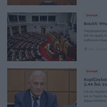
ΕΛΛΆΔΑ
Βουλή: Ψηφ
Υπερψηφίστηκε 
Επί της αρχής 
κυβερνών κόμμα 
16:41, 26 Ιουν
ΕΛΛΆΔΑ
Κυρίζογλου
2,44 δισ. 
Για την πορεία
και το Ταμείο 
Δήμων Ελλάδας (