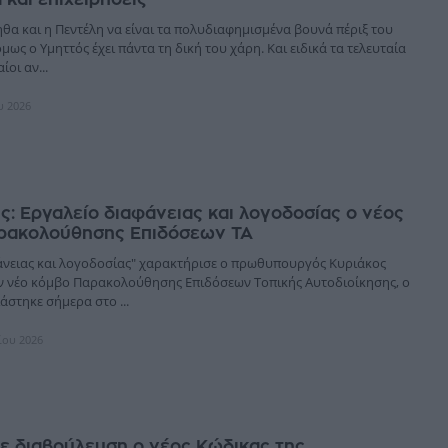
θα και η Πεντέλη να είναι τα πολυδιαφημισμένα βουνά πέριξ του
μως ο Υμηττός έχει πάντα τη δική του χάρη. Και ειδικά τα τελευταία
ίοι αν...
υ 2026
: Εργαλείο διαφάνειας και λογοδοσίας ο νέος
ρακολούθησης Επιδόσεων ΤΑ
άνειας και λογοδοσίας" χαρακτήρισε ο πρωθυπουργός Κυριάκος
 νέο κόμβο Παρακολούθησης Επιδόσεων Τοπικής Αυτοδιοίκησης, ο
στηκε σήμερα στο ...
ίου 2026
Σε διαβούλευση ο νέος Κώδικας της