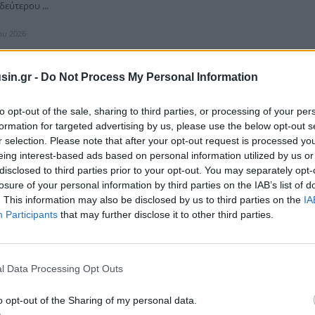
εύτερου ...
ίου 2026
sin.gr -
Do Not Process My Personal Information
έα Δήμαρχος αναδείχθηκε η Ευαγγελία Λαουντού
to opt-out of the sale, sharing to third parties, or processing of your per
formation for targeted advertising by us, please use the below opt-out s
ειψών αναδείχθηκε απόψε, η Ευαγγελία Λαουντού, δημοτική
r selection. Please note that after your opt-out request is processed y
νησί, έπειτα από την προβλεπόμενη διαδικασία. Η εκλογή της
eing interest-based ads based on personal information utilized by us or
κε από το Δημοτικό Σ...
disclosed to third parties prior to your opt-out. You may separately opt-
ίου 2026
losure of your personal information by third parties on the IAB’s list of
. This information may also be disclosed by us to third parties on the
IA
Participants
that may further disclose it to other third parties.
l Data Processing Opt Outs
ρ του νέου Κώδικα Τοπικής Αυτοδιοίκησης
ατά πλειοψηφία- η αρμόδια επιτροπή
o opt-out of the Sharing of my personal data.
αρχής, έγινε από την επιτροπή Δημόσιας Διοίκησης της Βουλής, το