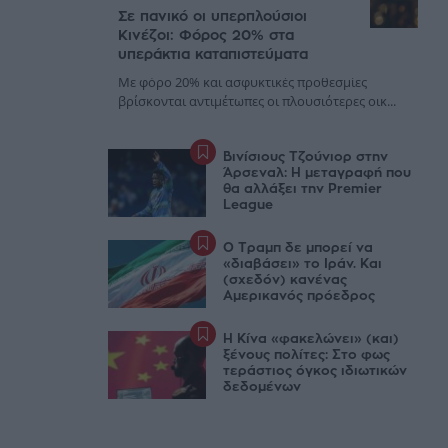
Σε πανικό οι υπερπλούσιοι
Κινέζοι: Φόρος 20% στα
υπεράκτια καταπιστεύματα
Με φόρο 20% και ασφυκτικές προθεσμίες
βρίσκονται αντιμέτωπες οι πλουσιότερες οικ...
Βινίσιους Τζούνιορ στην
Άρσεναλ: Η μεταγραφή που
θα αλλάξει την Premier
League
Ο Τραμπ δε μπορεί να
«διαβάσει» το Ιράν. Και
(σχεδόν) κανένας
Αμερικανός πρόεδρος
Η Κίνα «φακελώνει» (και)
ξένους πολίτες: Στο φως
τεράστιος όγκος ιδιωτικών
δεδομένων