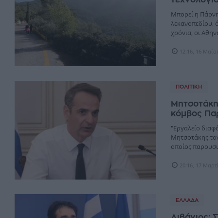
Μπορεί η Πάρνη
λεκανοπεδίου, ό
χρόνια, οι Αθηνα
12:16, 16 Μαΐο
ΠΟΛΙΤΙΚΉ
Μητσοτάκης
κόμβος Πα
"Εργαλείο διαφ
Μητσοτάκης τον
οποίος παρουσιά
20:16, 17 Μαρτ
ΕΛΛΆΔΑ
Λιβάνιος: 