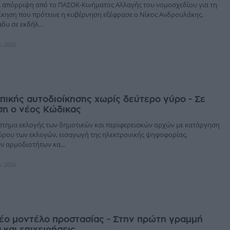
ι απόρριψη από το ΠΑΣΟΚ-Κινήματος Αλλαγής του νομοσχεδίου για τη
ίκηση που πρότεινε η κυβέρνηση εξέφρασε ο Νίκος Ανδρουλάκης,
δυ σε εκδήλ...
υ 2026
πικής αυτοδιοίκησης χωρίς δεύτερο γύρο - Σε
ση ο νέος Κώδικας
στημα εκλογής των δημοτικών και περιφερειακών αρχών με κατάργηση
ύρου των εκλογών, εισαγωγή της ηλεκτρονικής ψηφοφορίας,
ν αρμοδιοτήτων κα...
υ 2026
έο μοντέλο προστασίας - Στην πρώτη γραμμή
 και επιχειρήσεις