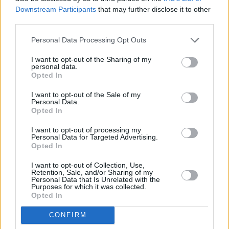
Downstream Participants
that may further disclose it to other
third parties.
Personal Data Processing Opt Outs
I want to opt-out of the Sharing of my
personal data.
Opted In
I want to opt-out of the Sale of my
Personal Data.
Opted In
Γονεϊκότητα την εποχή της AI:
I want to opt-out of processing my
Η αγορά του babytech
Personal Data for Targeted Advertising.
μετατρέπει τα βρέφη σε πηγή
Opted In
δεδομένων
I want to opt-out of Collection, Use,
Η αγορά των συσκευών παρακολούθησης
Retention, Sale, and/or Sharing of my
βρεφών αναπτύσσεται ταχέως, καθώς όλο και
Personal Data that Is Unrelated with the
πε...
Purposes for which it was collected.
Opted In
CONFIRM
Η γεωοικονομία της
παρέμβασης στο γεν: Πώς