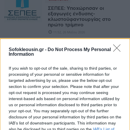
ΣΕΠΕΕ: Υποχώρησαν οι
εξαγωγές ένδυσης-
κλωστοϋφαντουργίας στο
πρώτο τρίμηνο
11:52, 26 Μαΐου 2026
Sofokleousin.gr -
Do Not Process My Personal
Information
If you wish to opt-out of the sale, sharing to third parties, or
processing of your personal or sensitive information for
targeted advertising by us, please use the below opt-out
section to confirm your selection. Please note that after your
opt-out request is processed you may continue seeing
interest-based ads based on personal information utilized by
us or personal information disclosed to third parties prior to
your opt-out. You may separately opt-out of the further
disclosure of your personal information by third parties on the
IAB’s list of downstream participants. This information may
EDITORS' PICKS
also be disclosed by us to third parties on the
IAB’s List of