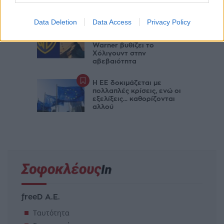
αλλάζουν οι ισορροπίες
Data Deletion
Data Access
Privacy Policy
Το «πάγωμα» της
συγχώνευσης Paramount –
Warner βυθίζει το
Χόλιγουντ στην
αβεβαιότητα
Η ΕΕ δοκιμάζεται με
πολλαπλές κρίσεις, ενώ οι
εξελίξεις... καθορίζονται
αλλού
freeD Α.Ε.
Ταυτότητα