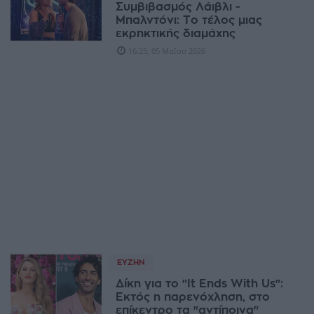
Συμβιβασμός Λάιβλι -
Μπαλντόνι: Το τέλος μιας
εκρηκτικής διαμάχης
16:25, 05 Μαΐου 2026
ΕΥΖΗΝ
Δίκη για το "It Ends With Us":
Εκτός η παρενόχληση, στο
επίκεντρο τα "αντίποινα"