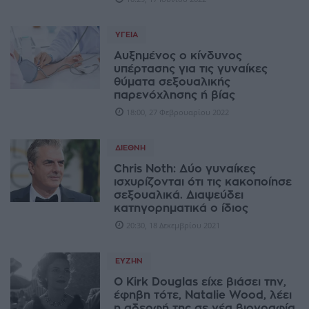
ΥΓΕΊΑ
Αυξημένος ο κίνδυνος
υπέρτασης για τις γυναίκες
θύματα σεξουαλικής
παρενόχλησης ή βίας
18:00, 27 Φεβρουαρίου 2022
ΔΙΕΘΝΉ
Chris Noth: Δύο γυναίκες
ισχυρίζονται ότι τις κακοποίησε
σεξουαλικά. Διαψεύδει
κατηγορηματικά ο ίδιος
20:30, 18 Δεκεμβρίου 2021
ΕΥΖΗΝ
Ο Kirk Douglas είχε βιάσει την,
έφηβη τότε, Natalie Wood, λέει
η αδερφή της σε νέα βιογραφία