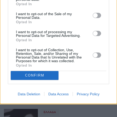
μάρτυρα της Επιτροπής
Opted In
Ενόρκων - Ζητάει $50 εκατ.
08:06, 23 Ιανουαρίου 2025
I want to opt-out of the Sale of my
Personal Data.
Opted In
ΕΥΖΗΝ
I want to opt-out of processing my
Μπλέικ Λάιβλι για τη μήνυση
Personal Data for Targeted Advertising.
του Τζάστιν Μπαλντόνι: "Άλλο
Opted In
ένα κεφάλαιο από το Εγχειρίδιο
του Κακοποιητή"
I want to opt-out of Collection, Use,
Retention, Sale, and/or Sharing of my
07:43, 17 Ιανουαρίου 2025
Personal Data that Is Unrelated with the
Purposes for which it was collected.
Opted In
ΔΙΕΘΝΉ
CONFIRM
Άλλες 65 καταγγελίες
γυναικών για τον μεγιστάνα
των Harrods, Μοχάμεντ Αλ
Φαγέντ
Data Deletion
Data Access
Privacy Policy
07:41, 11 Οκτωβρίου 2024
ΕΛΛΆΔΑ