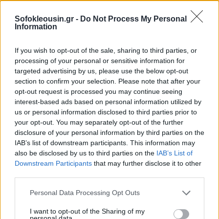
δεύτερο κεφάλαιο μιας
σκοτεινής ιστορίας
Sofokleousin.gr -
Do Not Process My Personal
08:14, 25 Απριλίου 2025
Information
ΕΥΖΗΝ
If you wish to opt-out of the sale, sharing to third parties, or
processing of your personal or sensitive information for
Ο τελευταίος "γύρος" του
targeted advertising by us, please use the below opt-out
Harvey Weinstein: Αντεπίθεση
στο Κίνημα #MeToo
section to confirm your selection. Please note that after your
opt-out request is processed you may continue seeing
15:00, 20 Απριλίου 2025
interest-based ads based on personal information utilized by
us or personal information disclosed to third parties prior to
MEDIA
your opt-out. You may separately opt-out of the further
disclosure of your personal information by third parties on the
Ο Ντον Λέμον "υπέστη
σεξουαλική παρενόχληση
IAB’s list of downstream participants. This information may
πολλές φορές" στην καριέρα
also be disclosed by us to third parties on the
IAB’s List of
του
Downstream Participants
that may further disclose it to other
10:07, 18 Μαρτίου 2025
third parties.
Personal Data Processing Opt Outs
ΕΥΖΗΝ
I want to opt-out of the Sharing of my
Diddy: Μηνύει για δυσφήμιση
personal data.