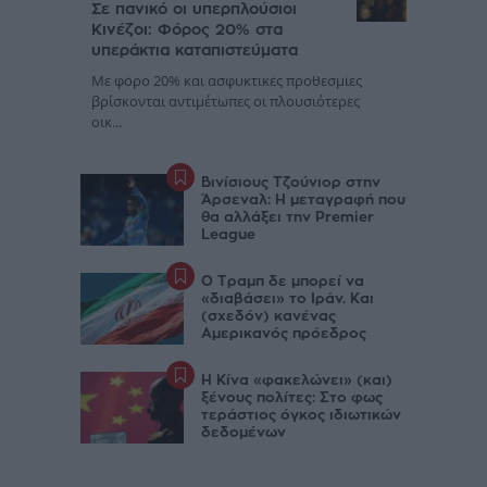
Σε πανικό οι υπερπλούσιοι
Κινέζοι: Φόρος 20% στα
υπεράκτια καταπιστεύματα
Με φόρο 20% και ασφυκτικές προθεσμίες
βρίσκονται αντιμέτωπες οι πλουσιότερες
οικ...
Βινίσιους Τζούνιορ στην
Άρσεναλ: Η μεταγραφή που
θα αλλάξει την Premier
League
Ο Τραμπ δε μπορεί να
«διαβάσει» το Ιράν. Και
(σχεδόν) κανένας
Αμερικανός πρόεδρος
Η Κίνα «φακελώνει» (και)
ξένους πολίτες: Στο φως
τεράστιος όγκος ιδιωτικών
δεδομένων