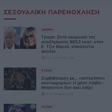
ΣΕΞΟΥΑΛΙΚΉ ΠΑΡΕΝΌΧΛΗΣΗ
ΔΙΕΘΝΉ
Τραμπ: Ζητά ακύρωση της
αποζημίωσης $83,3 εκατ. στην
Ε. Τζιν Κάρολ, επικαλείται
ασυλία
08:01, 29 Ιουλίου 2026
ΕΥΖΗΝ
Συμβιβασμός με... «αστερίσκο»
εκατομμυρίων: Η μάχη Λάιβλι -
Μπαλντόνι δεν έχει λήξει
11:56, 08 Μαΐου 2026
ΕΥΖΗΝ