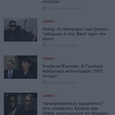
στελέχη
10:29, 01 Αυγούστου 2025
ΔΙΕΘΝΉ
Diddy: Οι δικηγόροι του ζητούν
"αθώωση ή νέα δίκη" πριν την
ποινή
23:07, 31 Ιουλίου 2025
ΔΙΕΘΝΉ
Υπόθεση Έπσταϊν: Η Γκισλέιν
Μάξγουελ κατονόμασε "100
άτομα"
08:54, 26 Ιουλίου 2025
ΔΙΕΘΝΉ
"Ανατριχιαστικές ομοιότητες"
στις υποθέσεις Epstein και
Diddy φουντώνουν τις θεωρίες