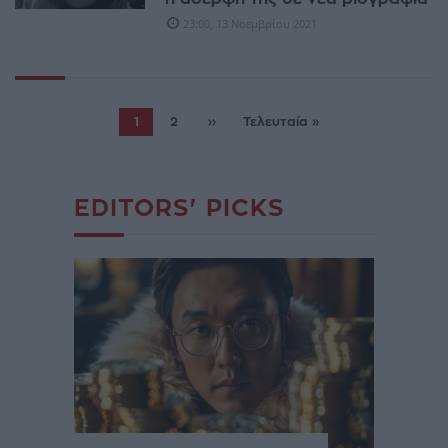
23:00, 13 Νοεμβρίου 2021
1
2
››
Τελευταία »
EDITORS' PICKS