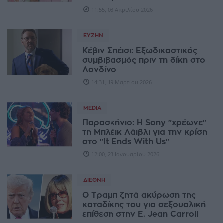
11:55, 03 Απριλίου 2026
ΕΥΖΗΝ
Κέβιν Σπέισι: Εξωδικαστικός
συμβιβασμός πριν τη δίκη στο
Λονδίνο
14:31, 19 Μαρτίου 2026
MEDIA
Παρασκήνιο: Η Sony "χρέωνε"
τη Μπλέικ Λάιβλι για την κρίση
στο "It Ends With Us"
12:00, 23 Ιανουαρίου 2026
ΔΙΕΘΝΉ
Ο Τραμπ ζητά ακύρωση της
καταδίκης του για σεξουαλική
επίθεση στην E. Jean Carroll