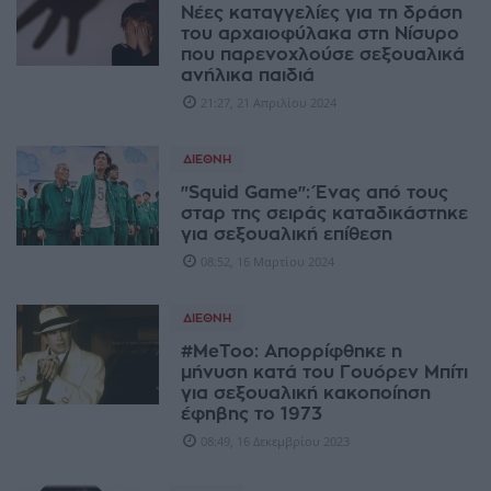
Νέες καταγγελίες για τη δράση
του αρχαιοφύλακα στη Νίσυρο
που παρενοχλούσε σεξουαλικά
ανήλικα παιδιά
21:27, 21 Απριλίου 2024
ΔΙΕΘΝΉ
"Squid Game": Ένας από τους
σταρ της σειράς καταδικάστηκε
για σεξουαλική επίθεση
08:52, 16 Μαρτίου 2024
ΔΙΕΘΝΉ
#MeToo: Απορρίφθηκε η
μήνυση κατά του Γουόρεν Μπίτι
για σεξουαλική κακοποίηση
έφηβης το 1973
08:49, 16 Δεκεμβρίου 2023