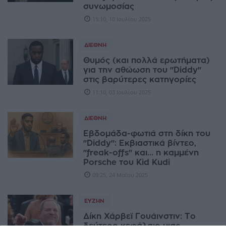
συνωμοσίας
15:10, 10 Ιουλίου 2025
ΔΙΕΘΝΉ
Θυμός (και πολλά ερωτήματα)
για την αθώωση του "Diddy"
στις βαρύτερες κατηγορίες
11:10, 03 Ιουλίου 2025
ΔΙΕΘΝΉ
Εβδομάδα-φωτιά στη δίκη του
"Diddy": Εκβιαστικά βίντεο,
"freak-offs" και... η καμμένη
Porsche του Kid Kudi
09:25, 24 Μαΐου 2025
ΕΥΖΗΝ
Δίκη Χάρβεϊ Γουάινστιν: Το