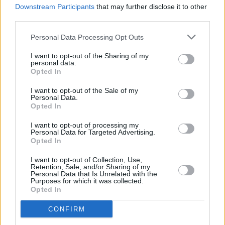
Στην τελική ευθεία το ψηφιακό
Downstream Participants
that may further disclose it to other
ευρώ: Τι σημαίνει για τράπεζες
third parties.
και οικονομία
18:01, 04 Σεπτεμβρίου 2025
Personal Data Processing Opt Outs
I want to opt-out of the Sharing of my
ΑΓΟΡΈΣ
personal data.
Opted In
Εταιρική στροφή (και) στο
Ethereum: Το blockchain
I want to opt-out of the Sale of my
γίνεται mainstream
Personal Data.
Opted In
07:33, 22 Ιουλίου 2025
I want to opt-out of processing my
Personal Data for Targeted Advertising.
ΤΡΆΠΕΖΕΣ
Opted In
Τραπεζική άδεια αιτήθηκε η
Circle: Θέλει να γίνει "Τράπεζα
I want to opt-out of Collection, Use,
Retention, Sale, and/or Sharing of my
Ψηφιακών Assets"
Personal Data that Is Unrelated with the
Purposes for which it was collected.
07:56, 01 Ιουλίου 2025
Opted In
ΟΙΚΟΝΟΜΊΑ
CONFIRM
Η Κίνα προωθεί το ψηφιακό