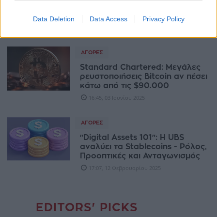
γουάν, κόντρα στην εξάρτηση
από το δολάριο
Data Deletion
Data Access
Privacy Policy
07:34, 18 Ιουνίου 2025
ΑΓΟΡΈΣ
Standard Chartered: Μεγάλες
ρευστοποιήσεις Bitcoin αν πέσει
κάτω από τις $90.000
16:45, 03 Ιουνίου 2025
ΑΓΟΡΈΣ
"Digital Assets 101": H UBS
αναλύει τα Stablecoins - Ρόλος,
Προοπτικές και Ανταγωνισμός
17:07, 12 Φεβρουαρίου 2025
EDITORS' PICKS