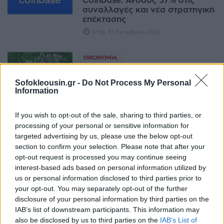
Coinbase: Άνοδος 37% στις
συναλλαγές και νέα στρατηγική
επέκτασης
07:56, 31 Οκτωβρίου 2025
ΟΙΚΟΝΟΜΊΑ
Πώς η Σαουδική Αραβία
Sofokleousin.gr -
Do Not Process My Personal
διαφοροποιείται από το
Information
πετρέλαιο: Οι νέοι πυλώνες
ανάπτυξης
07:30, 28 Οκτωβρίου 2025
If you wish to opt-out of the sale, sharing to third parties, or
processing of your personal or sensitive information for
targeted advertising by us, please use the below opt-out
ΤΡΆΠΕΖΕΣ
section to confirm your selection. Please note that after your
Tokenised καταθέσεις: Η νέα
opt-out request is processed you may continue seeing
απάντηση των βρετανικών
interest-based ads based on personal information utilized by
τραπεζών στα stablecoins
us or personal information disclosed to third parties prior to
11:59, 26 Σεπτεμβρίου 2025
your opt-out. You may separately opt-out of the further
disclosure of your personal information by third parties on the
IAB’s list of downstream participants. This information may
ΟΙΚΟΝΟΜΊΑ
also be disclosed by us to third parties on the
IAB’s List of