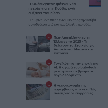
Η Ουάσινγκτον ψάχνει νέα
ηγεσία για την Κούβα, ενώ
αυξάνει την πίεση
Η αυξανόμενη πίεση των ΗΠΑ προς την Κούβα
συνοδεύεται από μια παράλληλη, πιο αθό...
Πώς Ασφαλίστηκαν οι
Έλληνες το 2025 - Τι
δείχνουν τα Στοιχεία για
Αυτοκίνητο, Μηχανή και
Κατοικία
Γονεϊκότητα την εποχή της
AI: Η αγορά του babytech
μετατρέπει τα βρέφη σε
πηγή δεδομένων
Η γεωοικονομία της
παρέμβασης στο γεν: Πώς
αλλάζουν οι ισορροπίες