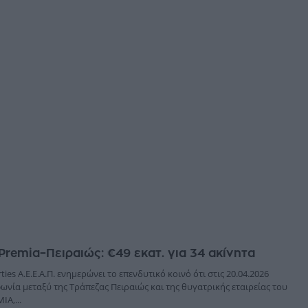
remia–Πειραιώς: €49 εκατ. για 34 ακίνητα
ies A.E.E.A.Π. ενημερώνει το επενδυτικό κοινό ότι στις 20.04.2026
νία μεταξύ της Τράπεζας Πειραιώς και της θυγατρικής εταιρείας του
IA,...