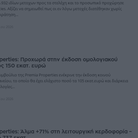
5.932 ιδίων μετοχων προς τα στελέχη και το προσωπικό προχώρησε
ies. Αξίζει να σημειωθεί πως οι εν λόγω μετοχές διατέθηκαν χωρίς
ράτηση...
ίου 2026
perties: Προχωρά στην έκδοση ομολογιακού
ς 150 εκατ. ευρώ
υμβούλιο της Premia Properties ενέκρινε την έκδοση κοινού
είου, το οποίο θα έχει ελάχιστο ποσό τα 105 εκατ.ευρώ και διάρκεια
λογίες...
ίου 2026
perties: Άλμα +71% στη λειτουργική κερδοφορία –
 737 εκατ.