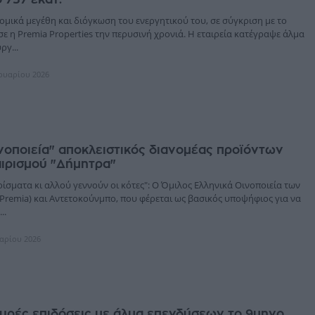
ομικά μεγέθη και διόγκωση του ενεργητικού του, σε σύγκριση με το
ε η Premia Properties την περυσινή χρονιά. Η εταιρεία κατέγραψε άλμα
ργ...
ρουαρίου 2026
ινοποιεία" αποκλειστικός διανομέας προϊόντων
αιρισμού "Δήμητρα"
ίσματα κι αλλού γεννούν οι κότες": Ο Όμιλος Ελληνικά Οινοποιεία των
 Premia) και Αντετοκούνμπο, που φέρεται ως βασικός υποψήφιος για να
..
υαρίου 2026
χυρές επιδόσεις με άλμα επενδύσεων το 9μηνο