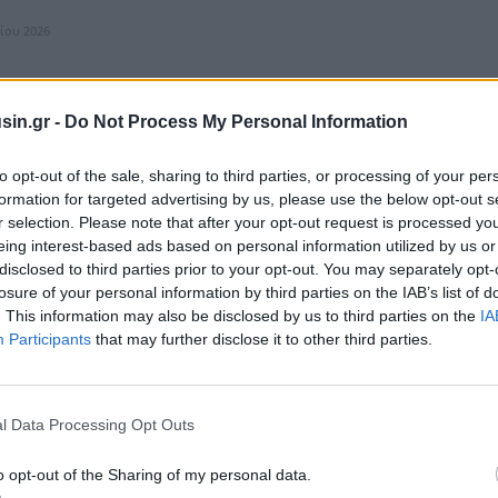
λίου 2026
sin.gr -
Do Not Process My Personal Information
roperties χτύπησε το καμπανάκι της συνεδρίασης
to opt-out of the sale, sharing to third parties, or processing of your per
τιστηρίου
formation for targeted advertising by us, please use the below opt-out s
r selection. Please note that after your opt-out request is processed y
έναρξη διαπραγμάτευσης του κοινού ομολογιακού δανείου της Premia
eing interest-based ads based on personal information utilized by us or
Μ. Πέμπτη 9 Απριλίου 2026, η Διοίκηση της εταιρείας παρευρέθηκε
 στο Χρ...
disclosed to third parties prior to your opt-out. You may separately opt-
losure of your personal information by third parties on the IAB’s list of
λίου 2026
. This information may also be disclosed by us to third parties on the
IA
Participants
that may further disclose it to other third parties.
l Data Processing Opt Outs
perties: Πώληση ακινήτου logistics στη
η έναντι 17 εκατ. ευρώ
o opt-out of the Sharing of my personal data.
ήτου logistics στη Θεσσαλονίκη ανακοίνωσε η Premia Properties, έναντι