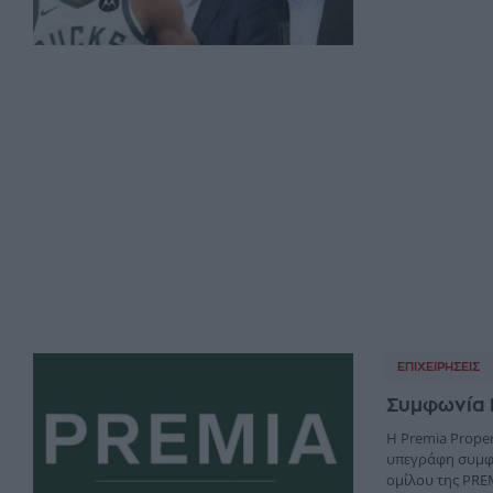
ΕΠΙΧΕΙΡΉΣΕΙΣ
Συμφωνία P
Η Premia Propert
υπεγράφη συμφω
ομίλου της PREM