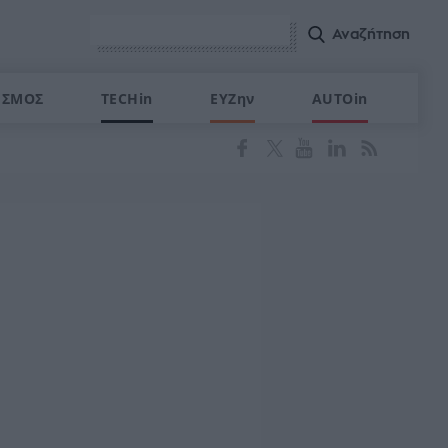
ΙΣΜΟΣ
TECHin
ΕΥΖην
AUTOin