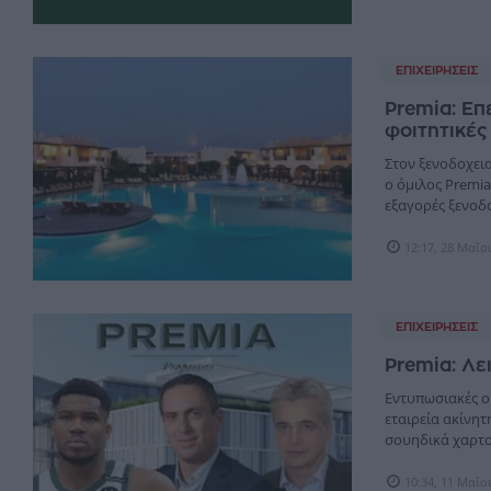
ΕΠΙΧΕΙΡΉΣΕΙΣ
Premia: Επ
φοιτητικές
Στον ξενοδοχεια
ο όμιλος Premia
εξαγορές ξενοδοχ
12:17, 28 Μαΐο
ΕΠΙΧΕΙΡΉΣΕΙΣ
Premia: Λ
Εντυπωσιακές ο
εταιρεία ακίνητ
σουηδικά χαρτο
10:34, 11 Μαΐο