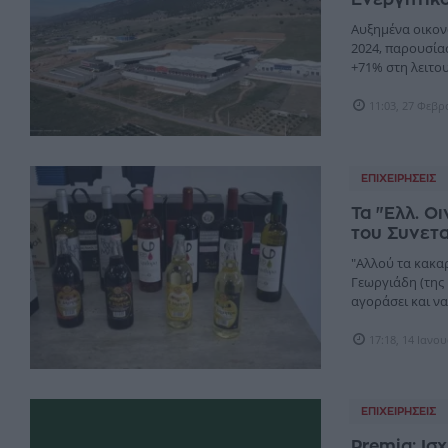
Αυξημένα οικον
2024, παρουσίασ
+71% στη λειτου
11:03, 27 Φεβ
ΕΠΙΧΕΙΡΉΣΕΙΣ
Τα "Ελλ. Ο
του Συνετ
"Αλλού τα κακαρ
Γεωργιάδη (της
αγοράσει και να.
17:18, 14 Ιανο
ΕΠΙΧΕΙΡΉΣΕΙΣ
Premia: Ισ