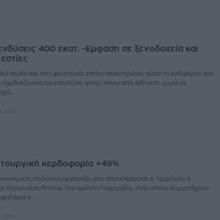
ενδύσεις 400 εκατ. -Εμφαση σε ξενοδοχεία και
 εστίες
κό τομέα και στις φοιτητικές εστίες επικεντρώνει τώρα το ενδιφέρον του
, σχεδιάζοντας να επενδύσει φέτος πάνω από 400 εκατ. ευρώ σε
εί...
υ 2026
ειτουργική κερδοφορία +49%
ικονομικές επιδόσεις εμφανίζει στα αποτελέσματα α΄τριμήνου η
ης περιουσίας Premia, του ομίλου Γεωργιάδη, στην οποία συμμετέχουν
φυλάκια κ...
υ 2026