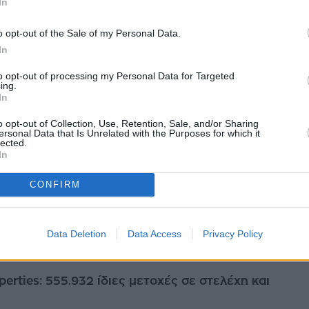
In
ατ. ευρώ. Όπως αναφέρεται, το ακίνητο βρίσκεται στο 1ο χλμ. της
.
o opt-out of the Sale of my Personal Data.
λίου 2026
In
to opt-out of processing my Personal Data for Targeted
ing.
In
κίνησαν οι εγγραφές για το ομόλογο- Τα
o opt-out of Collection, Use, Retention, Sale, and/or Sharing
ersonal Data that Is Unrelated with the Purposes for which it
 σχέδια
lected.
νδύσεις 300 εκατ. ευρώ θα αποτελέσουν τα 150 εκατ. ευρώ που αντλεί
In
 Premia Properties, μέσω της έκδοσης 7ετούς ομολόγου. Η διάθεση του
CONFIRM
ίου 2026
Data Deletion
Data Access
Privacy Policy
perties: 555.932 ίδιες μετοχές σε στελέχη και