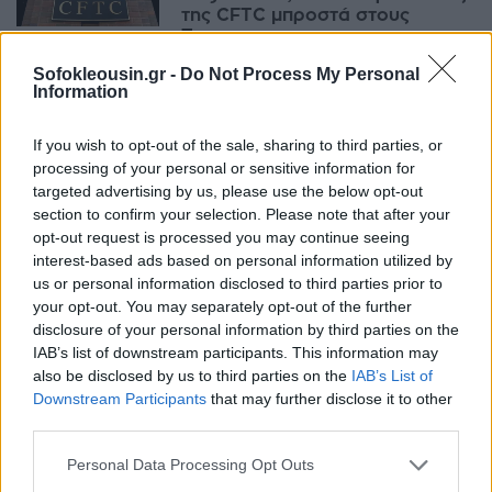
της CFTC μπροστά στους
Τραμπ
17:50, 27 Ιουνίου 2026
Sofokleousin.gr -
Do Not Process My Personal
Information
ΔΙΕΘΝΉ
If you wish to opt-out of the sale, sharing to third parties, or
Μηχανικός της Google
processing of your personal or sensitive information for
κατηγορείται για insider trading
targeted advertising by us, please use the below opt-out
μέσω Polymarket
section to confirm your selection. Please note that after your
07:21, 28 Μαΐου 2026
opt-out request is processed you may continue seeing
interest-based ads based on personal information utilized by
ΔΙΕΘΝΉ
us or personal information disclosed to third parties prior to
your opt-out. You may separately opt-out of the further
Συμφέροντα crypto και
disclosure of your personal information by third parties on the
prediction markets φέρνουν
IAB’s list of downstream participants. This information may
«στα μέτρα τους» την CFTC
also be disclosed by us to third parties on the
IAB’s List of
10:22, 25 Μαΐου 2026
Downstream Participants
that may further disclose it to other
third parties.
ΔΙΕΘΝΉ
Personal Data Processing Opt Outs
ΗΠΑ: Στρατιωτικός κέρδισε