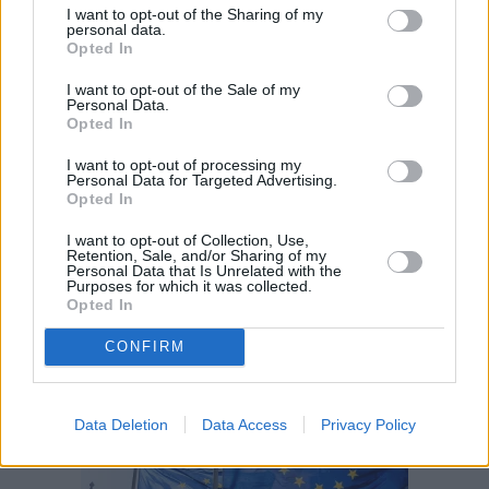
$400.000 ποντάροντας στη
I want to opt-out of the Sharing of my
σύλληψη του Μαδούρο
personal data.
Opted In
07:41, 24 Απριλίου 2026
I want to opt-out of the Sale of my
Personal Data.
ΔΙΕΘΝΉ
Opted In
Αγορές ή τζόγος τα "Prediction
Markets"; Στα δικαστήρια ο
I want to opt-out of processing my
Personal Data for Targeted Advertising.
Τραμπ κατά Πολιτειών
Opted In
07:27, 03 Απριλίου 2026
I want to opt-out of Collection, Use,
Retention, Sale, and/or Sharing of my
Personal Data that Is Unrelated with the
Purposes for which it was collected.
EDITORS' PICKS
Opted In
CONFIRM
Data Deletion
Data Access
Privacy Policy