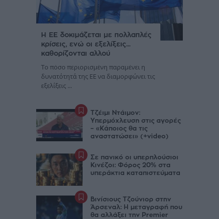
Η ΕΕ δοκιμάζεται με πολλαπλές
κρίσεις, ενώ οι εξελίξεις...
καθορίζονται αλλού
Το πόσο περιορισμένη παραμένει η
δυνατότητά της ΕΕ να διαμορφώνει τις
εξελίξεις ...
Τζέιμι Ντάιμον:
Υπερμόχλευση στις αγορές
– «Κάποιος θα τις
αναστατώσει» (+video)
Σε πανικό οι υπερπλούσιοι
Κινέζοι: Φόρος 20% στα
υπεράκτια καταπιστεύματα
Βινίσιους Τζούνιορ στην
Άρσεναλ: Η μεταγραφή που
θα αλλάξει την Premier