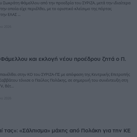
υ Σωκράτη Φάμελλου από την προεδρία του ΣΥΡΙΖΑ, μετά την ιδιαίτερα
ην οποία είχε περιέλθει, με το οριστικό κλείσιμο της πόρτας
την ΕΛΑΣ ...
ίου 2026
Φάμελλου και εκλογή νέου προέδρου ζητά ο Π.
επανέλθει στην ΚΟ του ΣΥΡΙΖΑ-ΠΣ με απόφαση της Κεντρικής Επιτροπής
Σαββάτου τόνισε ο Παύλος Πολάκης, σε σημερινή του συνέντευξη στη
, θέτ...
ίου 2026
πί τας»: «Σάλπισμα» μάχης από Πολάκη για την ΚΕ
Α