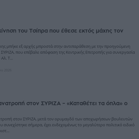
κίνηση του Τσίπρα που έθεσε εκτός μάχης τον
ης μπήκε εξ αρχής μπροστά στην αντιπαράθεση με την προηγούμενη
 ΣΥΡΙΖΑ, που επέβαλε απόφαση της Κεντρικής Επιτροπής για συνεργασία
Αλ. Τ...
ίου 2026
ανατροπή στον ΣΥΡΙΖΑ – «Καταθέτει τα όπλα» ο
ατροπή στον ΣΥΡΙΖΑ, μετά τον ορυμαγδό των αποχωρήσεων βουλευτών
υ συνεχίστηκε σήμερα, έχει ενδεχομένως το μεγαλύτερο πολιτικό ειδικό
στ...