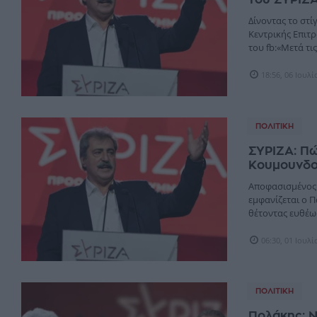
Δίνοντας το στ
Κεντρικής Επιτ
του fb:«Μετά τις 
18:56, 06 Ιουλ
ΠΟΛΙΤΙΚΉ
ΣΥΡΙΖΑ: Πώ
Κουμουνδ
Αποφασισμένος ν
εμφανίζεται ο Π
θέτοντας ευθέως
06:30, 01 Ιουλ
ΠΟΛΙΤΙΚΉ
Πολάκης: Ν