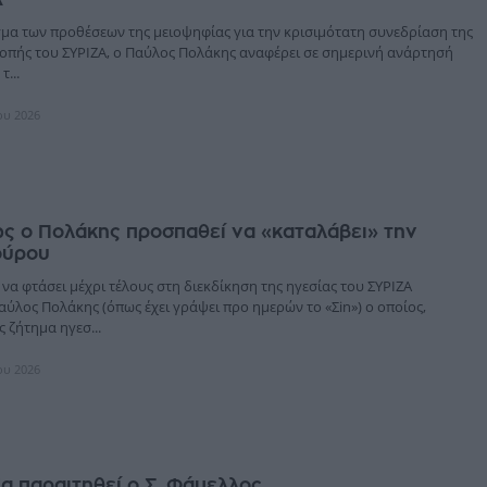
ίγμα των προθέσεων της μειοψηφίας για την κρισιμότατη συνεδρίαση της
ροπής του ΣΥΡΙΖΑ, ο Παύλος Πολάκης αναφέρει σε σημερινή ανάρτησή
τ...
ίου 2026
ς ο Πολάκης προσπαθεί να «καταλάβει» την
ούρου
α φτάσει μέχρι τέλους στη διεκδίκηση της ηγεσίας του ΣΥΡΙΖΑ
αύλος Πολάκης (όπως έχει γράψει προ ημερών το «Σin») ο οποίος,
 ζήτημα ηγεσ...
ίου 2026
α παραιτηθεί ο Σ. Φάμελλος