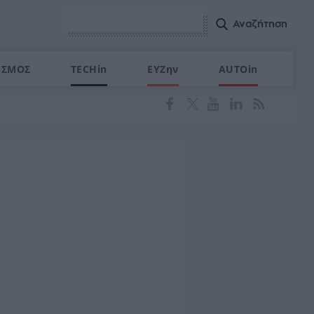
ΙΣΜΟΣ
TECHin
ΕΥΖην
AUTOin