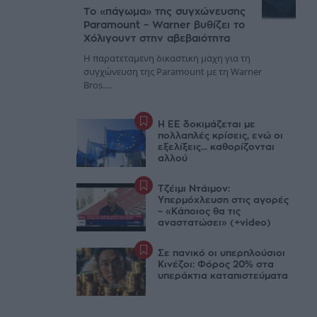
Το «πάγωμα» της συγχώνευσης
Paramount – Warner βυθίζει το
Χόλιγουντ στην αβεβαιότητα
Η παρατεταμένη δικαστική μάχη για τη
συγχώνευση της Paramount με τη Warner
Bros....
Η ΕΕ δοκιμάζεται με
πολλαπλές κρίσεις, ενώ οι
εξελίξεις... καθορίζονται
αλλού
Τζέιμι Ντάιμον:
Υπερμόχλευση στις αγορές
– «Κάποιος θα τις
αναστατώσει» (+video)
Σε πανικό οι υπερπλούσιοι
Κινέζοι: Φόρος 20% στα
υπεράκτια καταπιστεύματα