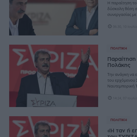
Η παραίτηση το
δύσκολη θέση στ
συνεργασίας με 
06:30, 10 Ιουλ
ΠΟΛΙΤΙΚΉ
Παραίτηση 
Πολάκης
Την ανάγκη να 
του ερχόμενου 
Ναυτεμπορική TV
14:24, 07 Ιουλ
ΠΟΛΙΤΙΚΉ
«Ή ταν ή ε
του ΣΥΡΙΖ