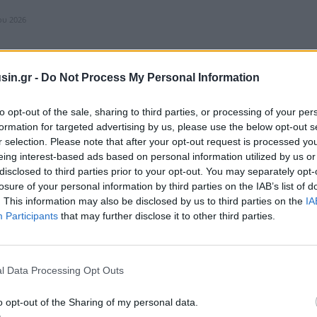
ίου 2026
sin.gr -
Do Not Process My Personal Information
: Ιστορική συνεδρίαση της ΚΕ του ΣΥΡΙΖΑ
to opt-out of the sale, sharing to third parties, or processing of your per
formation for targeted advertising by us, please use the below opt-out s
αν μια ιστορική συνεδρίαση της Κεντρικής Επιτροπής του ΣΥΡΙΖΑ η
r selection. Please note that after your opt-out request is processed y
 τη λυσσώδη προσπάθεια της αναπληρώτηριας γραμματέως και της
eing interest-based ads based on personal information utilized by us or
Οργανωτικού ...
disclosed to third parties prior to your opt-out. You may separately opt-
ίου 2026
losure of your personal information by third parties on the IAB’s list of
. This information may also be disclosed by us to third parties on the
IA
Participants
that may further disclose it to other third parties.
l Data Processing Opt Outs
ον ΣΥΡΙΖΑ με αποφάσεις για συμμετοχή στις
ι επιστροφή Πολάκη
o opt-out of the Sharing of my personal data.
αντιπαράθεση στους κόλπους του ΣΥΡΙΖΑ, όπου η εσωκομματική