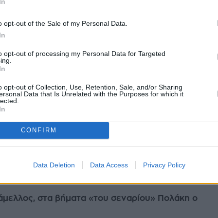
In
πραγματοποίησε σήμερα συνεδρίαση της Κεντρικής Επιτροπής και έλαβε
υμμετοχή το...
o opt-out of the Sale of my Personal Data.
ίου 2026
In
to opt-out of processing my Personal Data for Targeted
ing.
In
ό τις συγκρούσεις στην "ιλαροτραγωδία"
o opt-out of Collection, Use, Retention, Sale, and/or Sharing
ersonal Data that Is Unrelated with the Purposes for which it
να είναι πλέον ανοιχτά για τις περαιτέρω εξελίξεις στον ΣΥΡΙΖΑ, όπου
lected.
ωτερικές αντιπαραθέσεις και οι αντιμαχόμενες πλευρές ενδέχεται να
In
μ...
CONFIRM
ίου 2026
Data Deletion
Data Access
Privacy Policy
μελλος, στα βήματα «του σεναρίου» Πολάκη ο