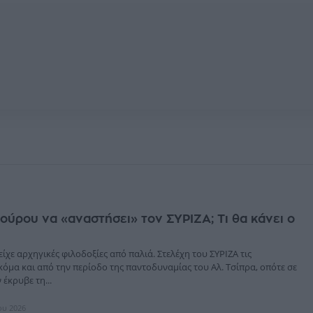
ούρου να «αναστήσει» τον ΣΥΡΙΖΑ; Τι θα κάνει ο
ίχε αρχηγικές φιλοδοξίες από παλιά. Στελέχη του ΣΥΡΙΖΑ τις
όμα και από την περίοδο της παντοδυναμίας του Αλ. Τσίπρα, οπότε σε
 έκρυβε τη...
ίου 2026