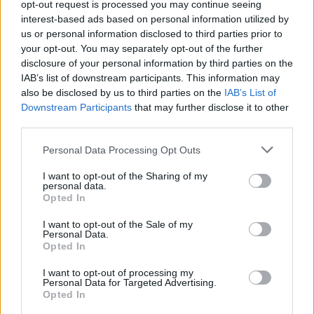
opt-out request is processed you may continue seeing
14:50, 08 Σεπτεμβρίου 2022
interest-based ads based on personal information utilized by
us or personal information disclosed to third parties prior to
ΟΙΚΟΝΟΜΊΑ
your opt-out. You may separately opt-out of the further
Έρχονται μίνι μνημόνια για
disclosure of your personal information by third parties on the
μείωση του χρέους!
IAB’s list of downstream participants. This information may
also be disclosed by us to third parties on the
17:52, 06 Ιουνίου 2022
IAB’s List of
Downstream Participants
that may further disclose it to other
third parties.
ΟΙΚΟΝΟΜΊΑ
Personal Data Processing Opt Outs
Η επιτήρηση τελειώνει αλλά...
έρχεται μίνι μνημόνιο 3 μηνών
I want to opt-out of the Sharing of my
18:50, 24 Μαΐου 2022
personal data.
Opted In
ΟΙΚΟΝΟΜΊΑ
I want to opt-out of the Sale of my
Personal Data.
Εγκρίθηκε η προκαταβολή από
Opted In
το Ταμείο Ανάκαμψης - Με
«μνημόνιο» οι επόμενες δόσεις
I want to opt-out of processing my
Personal Data for Targeted Advertising.
14:19, 09 Αυγούστου 2021
Opted In