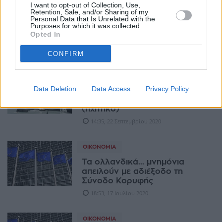
ΧΡΗΣΤΙΚΆ
I want to opt-out of Collection, Use,
Retention, Sale, and/or Sharing of my
Κρατούν τις χρυσές λίρες στα...
Personal Data that Is Unrelated with the
Purposes for which it was collected.
σεντούκια -Μειώθηκαν κατά
Opted In
62% οι πωλήσεις
13:26, 04 Αυγούστου 2021
CONFIRM
ΧΡΗΣΤΙΚΆ
Data Deletion
Data Access
Privacy Policy
«Κορονο-μνημόνιο»
προανήγγειλε ο Θ. Σκυλακάκης
(ηχητικό)
14:35, 22 Σεπτεμβρίου 2020
ΟΙΚΟΝΟΜΊΑ
Τα ολλανδικά... μνημόνια
απειλούν με αδιέξοδο τη
Σύνοδο Κορυφής
18:53, 17 Ιουλίου 2020
ΟΙΚΟΝΟΜΊΑ