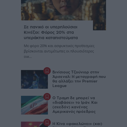
Σε πανικό οι υπερπλούσιοι
Κινέζοι: Φόρος 20% στα
υπεράκτια καταπιστεύματα
Με φόρο 20% και ασφυκτικές προθεσμίες
βρίσκονται αντιμέτωπες οι πλουσιότερες
οικ...
Βινίσιους Τζούνιορ στην
Άρσεναλ: Η μεταγραφή που
θα αλλάξει την Premier
League
Ο Τραμπ δε μπορεί να
«διαβάσει» το Ιράν. Και
(σχεδόν) κανένας
Αμερικανός πρόεδρος
Η Κίνα «φακελώνει» (και)