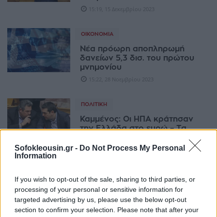
15:19, 15 Δεκεμβρίου 2023
ΟΙΚΟΝΟΜΊΑ
Νέα πρόωρη αποπληρωμή
δανείων 5,3 δισ. του πρώτου
μνημονίου
15:22, 28 Νοεμβρίου 2023
ΠΟΛΙΤΙΚΉ
Καμμένος: Οι ΗΠΑ κράτησαν
την Ελλάδα στο ευρώ – Τα
ανταλλάγματα
Sofokleousin.gr -
Do Not Process My Personal
01:40, 06 Ιουλίου 2023
Information
ΟΙΚΟΝΟΜΊΑ
If you wish to opt-out of the sale, sharing to third parties, or
processing of your personal or sensitive information for
Η Ελλάδα αποπληρώνει
νωρίτερα μνημονιακά δάνεια
targeted advertising by us, please use the below opt-out
από την Ευρωζώνη
section to confirm your selection. Please note that after your