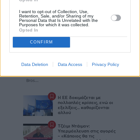
I want to opt-out of Collection, Use,
Retention, Sale, and/or Sharing of my
Personal Data that Is Unrelated with the
Purposes for which it was collected.
Opted In
CONFIRM
Το «πάγωμα» της συγχώνευσης
Paramount – Warner βυθίζει το
Χόλιγουντ στην αβεβαιότητα
Data Deletion
Data Access
Privacy Policy
Η παρατεταμένη δικαστική μάχη για τη
συγχώνευση της Paramount με τη Warner
Bros....
Η ΕΕ δοκιμάζεται με
πολλαπλές κρίσεις, ενώ οι
εξελίξεις... καθορίζονται
αλλού
Τζέιμι Ντάιμον:
Υπερμόχλευση στις αγορές
– «Κάποιος θα τις