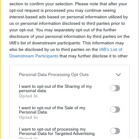
section to confirm your selection. Please note that after your
opt-out request is processed you may continue seeing
ΕΠΙΧΕΙΡΉΣΕΙΣ
interest-based ads based on personal information utilized by
Ελντοράντο μεταλλευμάτων η
us or personal information disclosed to third parties prior to
Ελλάδα - Μεγάλο κοίτασμα στη
your opt-out. You may separately opt-out of the further
Λακωνία, προβλήματα στη Χίο
disclosure of your personal information by third parties on the
18:50, 26 Σεπτεμβρίου 2024
IAB’s list of downstream participants. This information may
also be disclosed by us to third parties on the
IAB’s List of
Downstream Participants
that may further disclose it to other
ΕΠΙΧΕΙΡΉΣΕΙΣ
third parties.
Επένδυση 100 εκατ. από Δ.
Κούτρα για μεταλλουργία στην
Personal Data Processing Opt Outs
Κοζάνη
11:24, 05 Δεκεμβρίου 2023
I want to opt-out of the Sharing of my
personal data.
Opted In
I want to opt-out of the Sale of my
EDITORS' PICKS
Personal Data.
Opted In
I want to opt-out of processing my
Personal Data for Targeted Advertising.
Opted In