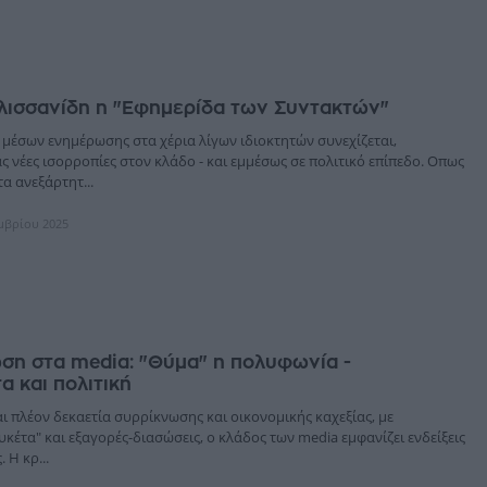
λισσανίδη η "Εφημερίδα των Συντακτών"
μέσων ενημέρωσης στα χέρια λίγων ιδιοκτητών συνεχίζεται,
 νέες ισορροπίες στον κλάδο - και εμμέσως σε πολιτικό επίπεδο. Οπως
τα ανεξάρτητ...
εμβρίου 2025
ση στα media: "Θύμα" η πολυφωνία -
 και πολιτική
ι πλέον δεκαετία συρρίκνωσης και οικονομικής καχεξίας, με
υκέτα" και εξαγορές-διασώσεις, ο κλάδος των media εμφανίζει ενδείξεις
Η κρ...