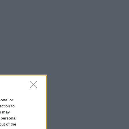
sonal or
ection to
ou may
 personal
out of the