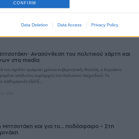
καναλιών, ο Δημήτρης Μεισσανίδης κάνει το αποφασιστικό βήμα στο
CONFIRM
σης, εξαγοράζον...
βρίου 2024
Data Deletion
Data Access
Privacy Policy
ητσοτάκη- Ανασύνθεση του πολιτικού χάρτη και
νων στα media
ά του σχεδόν τριάμισυ χρόνια κυβερνητικής θητείας, ο Κυριάκος
αμένει απόλυτος κυρίαρχος του πολιτικού παιχνιδιού. Το
ι καθημερινές εξελίξ...
ίου 2024
Μητσοτάκη και για το… ποδόσφαιρο – Στη
ρινάκη