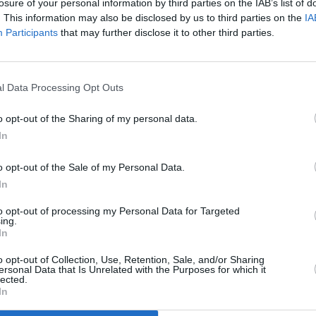
losure of your personal information by third parties on the IAB’s list of
ωπίζει σημαντικά...
. This information may also be disclosed by us to third parties on the
IA
Participants
that may further disclose it to other third parties.
ίου 2025
l Data Processing Opt Outs
σανίδη το «Έψιλον» - Σήμερα οι υπογραφές
o opt-out of the Sharing of my personal data.
 η πληροφορία που δημοσίευσε πρόσφατα το Sofokleousin.gr, ότι ο
In
σανίδης εξαγοράζει τον τηλεοπτικό σταθμό«Έψιλον» και τον μετατρέπει
μική...
o opt-out of the Sale of my Personal Data.
In
βρίου 2024
to opt-out of processing my Personal Data for Targeted
ing.
In
o opt-out of Collection, Use, Retention, Sale, and/or Sharing
ersonal Data that Is Unrelated with the Purposes for which it
ίδης εξαγόρασε το «Έψιλον» και το μετατρέπει
lected.
ικό κανάλι
In
ρόνια συζητήσεων και διαπραγματεύσεων με ιδιοκτήτες μκρών