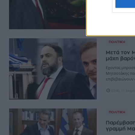
περιφερειακών 
χώρο της τλεόρα
09:55, 07 Νοεμ
ΠΟΛΙΤΙΚΉ
Μετά τον Μ
μάχη βαρό
Εχοντας μπροστ
Μητσοτάκης παρ
επιβεβαιώνουν ο
07:00, 11 Μαρτ
ΠΟΛΙΤΙΚΉ
Παρέμβαση 
γραμμή Μα