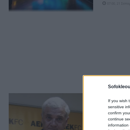
07:00, 21 Σεπτ
Sofokleou
MEDIA
If you wish 
sensitive in
Ο Μελισσαν
Συντακτώ
confirm you
continue se
Άνοιγμα-προσέγ
information 
Μελισσανίδης, ο