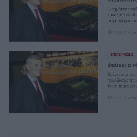
Ο Δημήτρης Μελ
καναλιού «Νafte
στη συνέχεια από
16:52, 31 Μαρτ
ΕΠΙΧΕΙΡΉΣΕΙΣ
Φεύγει ο 
Φεύγει από τον
πουλώντας την 
έγινε με μια γρ
11:09, 18 Φεβ