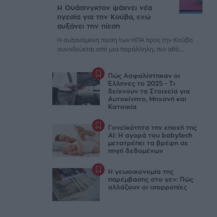
Η Ουάσινγκτον ψάχνει νέα
ηγεσία για την Κούβα, ενώ
αυξάνει την πίεση
Η αυξανόμενη πίεση των ΗΠΑ προς την Κούβα
συνοδεύεται από μια παράλληλη, πιο αθό...
Πώς Ασφαλίστηκαν οι
Έλληνες το 2025 - Τι
δείχνουν τα Στοιχεία για
Αυτοκίνητο, Μηχανή και
Κατοικία
Γονεϊκότητα την εποχή της
AI: Η αγορά του babytech
μετατρέπει τα βρέφη σε
πηγή δεδομένων
Η γεωοικονομία της
παρέμβασης στο γεν: Πώς
αλλάζουν οι ισορροπίες