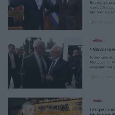
Ενώ η χώρα έχει
ζητήματα να βρ
Μητσοτάκης έστρ
12:00, 30 Μαρτ
MEDIA
Ψάχνει καν
Η επέκταση στα
Μελισσανίδη. Θ
ανοίγματα και χ
19:02, 15 Φεβ
MEDIA
Ιντερνετικ
Μελισσανί