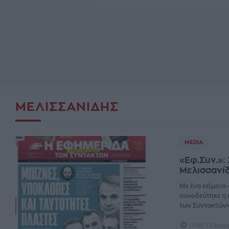
ΜΕΛΙΣΣΑΝΊΔΗΣ
MEDIA
«Εφ.Συν.»:
Μελισσανί
Με ένα κείμενο
συνοδεύτηκε η 
των Συντακτών». 
13:40, 13 Δεκε