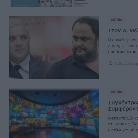
MEDIA
Στον Δ. Με
Η συγκέντρωση 
διαμορφώνοντας
αποδεικνύεται, 
12:26, 22 Σεπτ
MEDIA
Συγκέντρω
Συμφέροντα
Μετά από μία κα
πτωχεύσεις, "λο
αναζωογόνησης. 