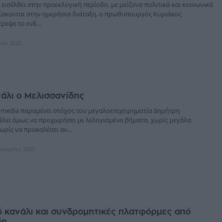
 εισέλθει στην προεκλογική περίοδο, με μείζονα πολιτικά και κοινωνικά
ίσκονται στην ημερήσια διάταξη, ο πρωθυπουργός Κυριάκος
εψε το ενδ...
ίου 2023
άλι ο Μελισσανίδης
 media παραμένει στόχος του μεγαλοεπιχειρηματία Δημήτρη
έλει όμως να προχωρήσει με λελογισμένα βήματα, χωρίς μεγάλα
ωρίς να προκαλέσει αν...
ρουαρίου 2023
ό κανάλι και συνδρομητικές πλατφόρμες από
δη