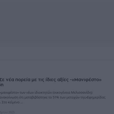
 Σε νέα πορεία με τις ίδιες αξίες -«Μανιφέστο»
δη
-«μανιφέστο» των νέων ιδιοκτητών (οικογένεια Μελισσανίδη)
ανακοίνωση ότι μεταβιβάστηκε το 51% των μετοχών της«Εφημερίδας
Στο κείμενο ...
μβρίου 2025