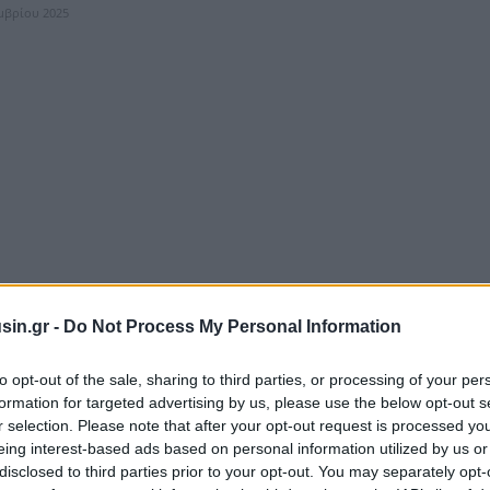
εμβρίου 2025
sin.gr -
Do Not Process My Personal Information
to opt-out of the sale, sharing to third parties, or processing of your per
formation for targeted advertising by us, please use the below opt-out s
ίδης ενδιαφέρεται για την «Εφημερίδα των
ν»
r selection. Please note that after your opt-out request is processed y
eing interest-based ads based on personal information utilized by us or
γιση στην «Εφημερίδα των Συντακτών» κάνει ο Δημήτρης
disclosed to third parties prior to your opt-out. You may separately opt-
 οποίος επιδεικνύει ενδιαφέρον για την τύχη της εφημερίδας, που ως