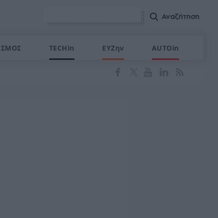
ΙΣΜΟΣ
TECHin
ΕΥΖην
AUTOin