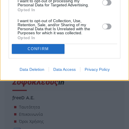
I want to opt-out of processing my
Personal Data for Targeted Advertising.
Opted In
Η γεωοικονομία της
I want to opt-out of Collection, Use,
Retention, Sale, and/or Sharing of my
παρέμβασης στο γεν: Πώς
Personal Data that Is Unrelated with the
αλλάζουν οι ισορροπίες
Purposes for which it was collected.
Opted In
CONFIRM
Data Deletion
Data Access
Privacy Policy
freeD Α.Ε.
Ταυτότητα
Επικοινωνία
Όροι Χρήσης