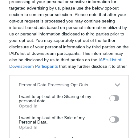
processing of your personal or sensitive information for
EDITORS' PICKS
targeted advertising by us, please use the below opt-out
section to confirm your selection. Please note that after your
opt-out request is processed you may continue seeing
Η Ουάσινγκτον ψάχνει νέα
interest-based ads based on personal information utilized by
ηγεσία για την Κούβα, ενώ
us or personal information disclosed to third parties prior to
αυξάνει την πίεση
your opt-out. You may separately opt-out of the further
Η αυξανόμενη πίεση των ΗΠΑ προς την
disclosure of your personal information by third parties on the
Κούβα συνοδεύεται από μια παράλληλη, πιο
IAB’s list of downstream participants. This information may
αθό...
also be disclosed by us to third parties on the
IAB’s List of
Downstream Participants
that may further disclose it to other
third parties.
Πώς Ασφαλίστηκαν οι
Έλληνες το 2025 - Τι
δείχνουν τα Στοιχεία για
Personal Data Processing Opt Outs
Αυτοκίνητο, Μηχανή και
Κατοικία
I want to opt-out of the Sharing of my
personal data.
Opted In
I want to opt-out of the Sale of my
Γονεϊκότητα την εποχή της
Personal Data.
AI: Η αγορά του babytech
Opted In
μετατρέπει τα βρέφη σε
πηγή δεδομένων