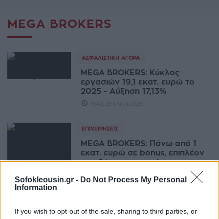
MEGA BROKERS
ΑΣΦΑΛΙΣΤΙΚΉ ΑΓΟΡΆ
MEGA BROKERS: Κύκλος
εργασιών 19,1 εκατ. ευρώ το
2025 - Aύξηση 17,13%
16:43, 25 Μαΐου 2026
ΕΠΙΧΕΙΡΉΣΕΙΣ
MEGA BROKERS: Πάνω από 1
εκατ. ευρώ σε bonus, επιπλέον
αμοιβές και παροχές για
συνεργάτες και προσωπικό
Sofokleousin.gr -
Do Not Process My Personal
15:04, 05 Μαΐου 2026
Information
If you wish to opt-out of the sale, sharing to third parties, or