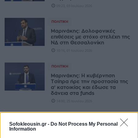
09:23, 03 Ιουλίου 2026
ΠΟΛΙΤΙΚΉ
Μαρινάκης: Δολοφονικές
επιθέσεις με στόχο στελέχη της
ΝΔ στη Θεσσαλονίκη
10:16, 01 Ιουλίου 2026
ΠΟΛΙΤΙΚΉ
Μαρινάκης: Η κυβέρνηση
Τσίπρα ήρε την προστασία της
α' κατοικίας και έδωσε τα
δάνεια στα funds
14:00, 25 Ιουνίου 2026
ΜΕ ΆΠΟΨΗ
Sofokleousin.gr -
Do Not Process My Personal
Η επικοινωνιακή μάχη και η νέα
Information
γενιά στελεχών της ΝΔ