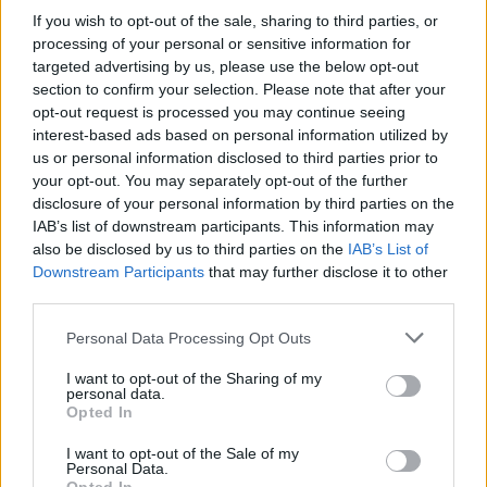
06:55, 22 Ιουνίου 2026
If you wish to opt-out of the sale, sharing to third parties, or
processing of your personal or sensitive information for
ΠΟΛΙΤΙΚΉ
targeted advertising by us, please use the below opt-out
section to confirm your selection. Please note that after your
Μαρινάκης: Την εβδομάδα που
opt-out request is processed you may continue seeing
μας έρχεται θα φανεί στην
interest-based ads based on personal information utilized by
αντλία η μείωση της τιμής του
us or personal information disclosed to third parties prior to
πετρελαίου
your opt-out. You may separately opt-out of the further
14:00, 19 Ιουνίου 2026
disclosure of your personal information by third parties on the
IAB’s list of downstream participants. This information may
ΠΟΛΙΤΙΚΉ
also be disclosed by us to third parties on the
IAB’s List of
Downstream Participants
that may further disclose it to other
Μαρινάκης: Νέο πακέτο
third parties.
φοροελαφρύνσεων στη ΔΕΘ
11:23, 17 Ιουνίου 2026
Personal Data Processing Opt Outs
I want to opt-out of the Sharing of my
ΠΟΛΙΤΙΚΉ
personal data.
Μαρινάκης: Η χώρα χρειάζεται
Opted In
κυβέρνηση την επόμενη ημέρα
των εκλογών
I want to opt-out of the Sale of my
Personal Data.
13:44, 12 Ιουνίου 2026