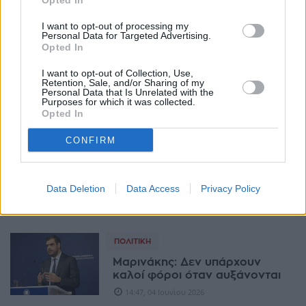
Opted In
I want to opt-out of processing my
ΠΟΛΙΤΙΚΉ
Personal Data for Targeted Advertising.
Opted In
Μαρινάκης: Η κυβέρνηση
μετέτρεψε την ΕΡΤ από κανάλι
I want to opt-out of Collection, Use,
προπαγάνδας σε αξιόπιστο
Retention, Sale, and/or Sharing of my
μέσο
Personal Data that Is Unrelated with the
Purposes for which it was collected.
13:56, 11 Ιουνίου 2026
Opted In
CONFIRM
ΠΟΛΙΤΙΚΉ
Μήνυση Κωνσταντοπούλου
κατά Γεωργιάδη και Μαρινάκη
Data Deletion
Data Access
Privacy Policy
για συκοφαντική δυσφήμιση
11:31, 11 Ιουνίου 2026
ΠΟΛΙΤΙΚΉ
Μαρινάκης: Δεν υπάρχουν
καλοί φόροι όταν αυξάνονται
14:47, 04 Ιουνίου 2026