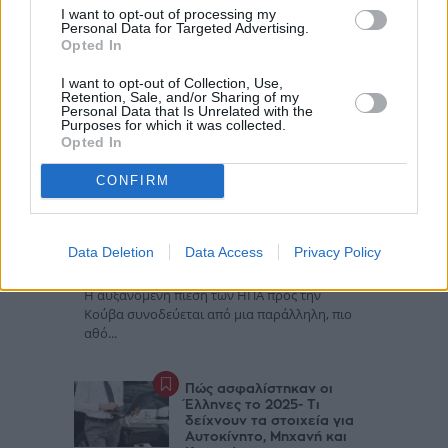
I want to opt-out of processing my
Personal Data for Targeted Advertising.
Opted In
I want to opt-out of Collection, Use,
Retention, Sale, and/or Sharing of my
Personal Data that Is Unrelated with the
Purposes for which it was collected.
Opted In
CONFIRM
Η Ουάσινγκτον ψάχνει νέα
ηγεσία για την Κούβα, ενώ
Data Deletion
Data Access
Privacy Policy
αυξάνει την πίεση
Η αυξανόμενη πίεση των ΗΠΑ προς την
Κούβα συνοδεύεται από μια παράλληλη, πιο
αθό...
Πώς ασφαλίστηκαν οι
Έλληνες το 2025- Τι
δείχνουν τα στοιχεία για
Αυτοκίνητο, Μηχανή και