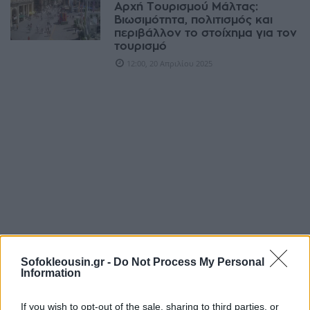
Αρχή Τουρισμού Μάλτας:
Βιωσιμότητα, πολιτισμός και
περιβάλλον το στοίχημα για τον
τουρισμό
12:00, 20 Απριλίου 2025
Sofokleousin.gr -
Do Not Process My Personal
Information
ΔΙΕΘΝΉ
Δύο παιδιά πνίγηκαν σε
If you wish to opt-out of the sale, sharing to third parties, or
ναυάγιο στη Μάλτα – 17