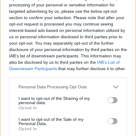
μετανάστες διασώθηκαν
processing of your personal or sensitive information for
targeted advertising by us, please use the below opt-out
18:02, 26 Ιανουαρίου 2025
section to confirm your selection. Please note that after your
opt-out request is processed you may continue seeing
ΤΟΥΡΙΣΜΌΣ
interest-based ads based on personal information utilized by
us or personal information disclosed to third parties prior to
Foods in Malta: 9 delicious
dishes you shouldn’t miss
your opt-out. You may separately opt-out of the further
disclosure of your personal information by third parties on the
11:12, 03 Νοεμβρίου 2024
IAB’s list of downstream participants. This information may
also be disclosed by us to third parties on the
IAB’s List of
MEDIA
Downstream Participants
that may further disclose it to other
third parties.
"Για μένα ήταν απλά δουλειά",
ομολογεί ένας εκ των
δολοφόνων της
Personal Data Processing Opt Outs
δημοσιογράφου Ντάφνι Κ.
Γκαλιζία
I want to opt-out of the Sharing of my
personal data.
17:00, 09 Ιουλίου 2022
Opted In
I want to opt-out of the Sale of my
Personal Data.
Opted In
EDITORS' PICKS