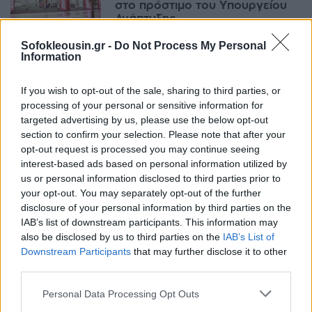
στο πρόστιμο του Υπουργείου
Ανάπτυξης
15:10, 14 Δεκεμβρίου 2023
Sofokleousin.gr -
Do Not Process My Personal
Information
ΕΠΙΧΕΙΡΉΣΕΙΣ
If you wish to opt-out of the sale, sharing to third parties, or
Ενημερώθηκε η Επ.
processing of your personal or sensitive information for
Ανταγωνισμού για την
απόκτηση της Κωτσόβολος από
targeted advertising by us, please use the below opt-out
τη ΔΕΗ
section to confirm your selection. Please note that after your
opt-out request is processed you may continue seeing
15:06, 06 Δεκεμβρίου 2023
interest-based ads based on personal information utilized by
us or personal information disclosed to third parties prior to
ΕΠΙΧΕΙΡΉΣΕΙΣ
your opt-out. You may separately opt-out of the further
Κωτσόβολος: Πράσινο φως για
disclosure of your personal information by third parties on the
την πώληση στη ΔΕΗ από τη ΓΣ
IAB’s list of downstream participants. This information may
της Currys
also be disclosed by us to third parties on the
IAB’s List of
16:01, 21 Νοεμβρίου 2023
Downstream Participants
that may further disclose it to other
third parties.
ΕΠΙΧΕΙΡΉΣΕΙΣ
Personal Data Processing Opt Outs
“Κοσμογονία” στον