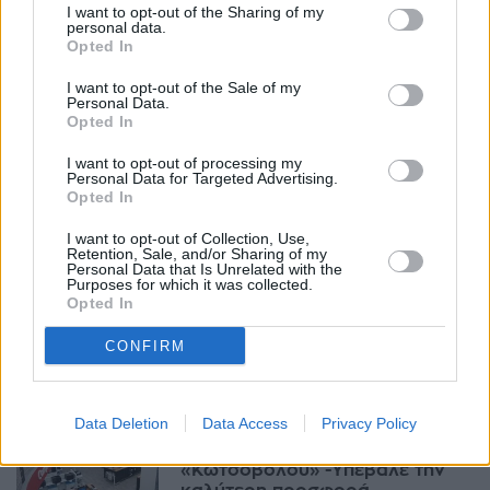
I want to opt-out of the Sharing of my
επιχειρηματικό χώρο-
personal data.
Επενδύσεις και εξαγορές
Opted In
αλλάζουν τον χάρτη
18:00, 05 Νοεμβρίου 2023
I want to opt-out of the Sale of my
Personal Data.
Opted In
ΕΠΙΧΕΙΡΉΣΕΙΣ
I want to opt-out of processing my
Γιατι η ΔΕΗ πήρε τον
Personal Data for Targeted Advertising.
"Κωτσόβολο"- Τι θα κερδίσει
Opted In
18:06, 03 Νοεμβρίου 2023
I want to opt-out of Collection, Use,
Retention, Sale, and/or Sharing of my
Personal Data that Is Unrelated with the
ΕΠΙΧΕΙΡΉΣΕΙΣ
Purposes for which it was collected.
Opted In
Η ΔΕΗ εξαγόρασε τον
Κωτσόβολο!
CONFIRM
09:08, 03 Νοεμβρίου 2023
ΕΠΙΧΕΙΡΉΣΕΙΣ
Data Deletion
Data Access
Privacy Policy
Φαβορί η ΔΕΗ για εξαγορά του
«Κωτσόβολου» -Υπέβαλε την