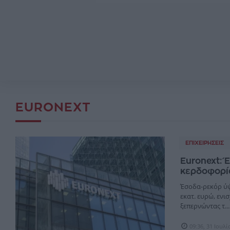
EURONEXT
ΕΠΙΧΕΙΡΉΣΕΙΣ
Euronext: 
κερδοφορί
Έσοδα-ρεκόρ ύψ
εκατ. ευρώ, ενι
ξεπερνώντας τ...
09:36, 31 Ιουλ