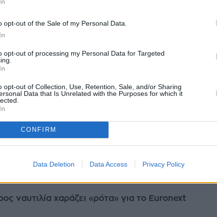
In
α» στο πλαίσιο της εισαγωγής της στο Χρηματιστήριο Αθηνών. Η
τικά Πολυκα...
o opt-out of the Sale of my Personal Data.
ίου 2026
In
to opt-out of processing my Personal Data for Targeted
ing.
In
res: Στην τελική ευθεία για την εισαγωγή στο
o opt-out of Collection, Use, Retention, Sale, and/or Sharing
ersonal Data that Is Unrelated with the Purposes for which it
thens
lected.
In
εία για την έναρξη της δημόσιας προσφοράς και τη διαδικασία
συνόλου των μετοχών στη Ρυθμιζόμενη Αγορά του Euronext Athens
κά Πολυκαταστήμ...
CONFIRM
ίου 2026
Data Deletion
Data Access
Privacy Policy
ος ναυτιλία χαράζει «ρότα» για το Euronext