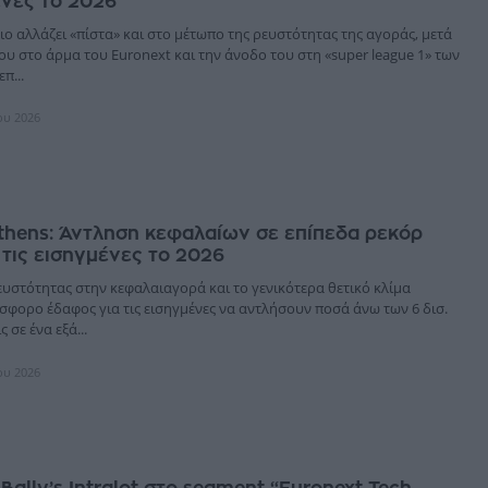
ένες το 2026
ο αλλάζει «πίστα» και στο μέτωπο της ρευστότητας της αγοράς, μετά
υ στο άρμα του Euronext και την άνοδο του στη «super league 1» των
π...
ίου 2026
thens: Άντληση κεφαλαίων σε επίπεδα ρεκόρ
 τις εισηγμένες το 2026
ευστότητας στην κεφαλαιαγορά και το γενικότερα θετικό κλίμα
σφορο έδαφος για τις εισηγμένες να αντλήσουν ποσά άνω των 6 δισ.
 σε ένα εξά...
ίου 2026