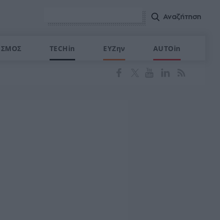
ΙΣΜΟΣ
TECHin
ΕΥΖην
AUTOin