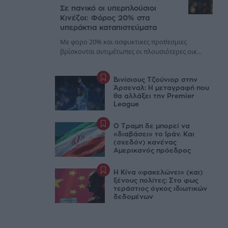
Σε πανικό οι υπερπλούσιοι
Κινέζοι: Φόρος 20% στα
υπεράκτια καταπιστεύματα
Με φόρο 20% και ασφυκτικές προθεσμίες
βρίσκονται αντιμέτωπες οι πλουσιότερες οικ...
Βινίσιους Τζούνιορ στην
Άρσεναλ: Η μεταγραφή που
θα αλλάξει την Premier
League
Ο Τραμπ δε μπορεί να
«διαβάσει» το Ιράν. Και
(σχεδόν) κανένας
Αμερικανός πρόεδρος
Η Κίνα «φακελώνει» (και)
ξένους πολίτες: Στο φως
τεράστιος όγκος ιδιωτικών
δεδομένων