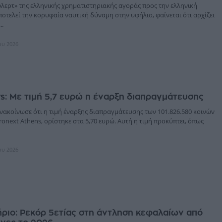
φλερτ» της ελληνικής χρηματιστηριακής αγοράς προς την ελληνική
ποτελεί την κορυφαία ναυτική δύναμη στην υφήλιο, φαίνεται ότι αρχίζει
..
ίου 2026
rs: Με τιμή 5,7 ευρώ η έναρξη διαπραγμάτευσης
ανακοίνωσε ότι η τιμή έναρξης διαπραγμάτευσης των 101.826.580 κοινών
onext Athens, ορίστηκε στα 5,70 ευρώ. Αυτή η τιμή προκύπτει, όπως
ίου 2026
ριο: Ρεκόρ 5ετίας στη άντληση κεφαλαίων από