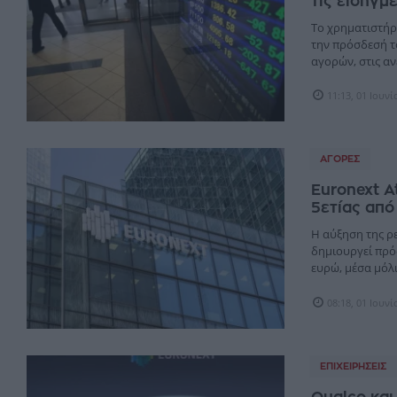
τις εισηγμ
Το χρηματιστήρι
την πρόσδεσή το
αγορών, στις ανε
11:13, 01 Ιουν
ΑΓΟΡΈΣ
Euronext A
5ετίας από
Η αύξηση της ρ
δημιουργεί πρό
ευρώ, μέσα μόλις
08:18, 01 Ιουν
ΕΠΙΧΕΙΡΉΣΕΙΣ