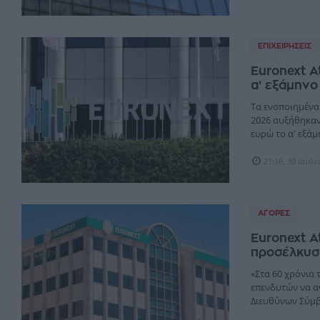
ΕΠΙΧΕΙΡΉΣΕΙΣ
Euronext A
α’ εξάμηνο
Τα ενοποιημένα
2026 αυξήθηκαν 
ευρώ το α' εξάμη
21:16, 30 Ιουλ
ΑΓΟΡΈΣ
Euronext A
προσέλκυσ
«Στα 60 χρόνια 
επενδυτών να α
Διευθύνων Σύμβο