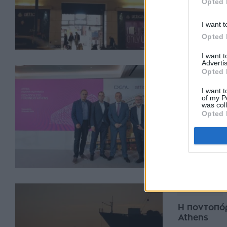
Opted 
Πολυκαταστήματ
εισαγωγή της Ατ
I want t
16:15, 02 Ιουλ
Opted 
I want 
Advertis
Opted 
ΕΠΙΧΕΙΡΉΣΕΙΣ
Attica Sto
I want t
of my P
Euronext A
was col
Opted 
Στην τελική ευθ
εισαγωγής του 
προχωρά η Αττι
15:34, 22 Ιουν
ΟΙΚΟΝΟΜΊΑ
Η ποντοπόρ
Athens