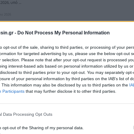
026, υπό ...
ίου 2026
sin.gr -
Do Not Process My Personal Information
thens: Επιδόσεις ρεκόρ το πρώτο εξάμηνο - Οι
to opt-out of the sale, sharing to third parties, or processing of your per
ου ξεχώρισαν
formation for targeted advertising by us, please use the below opt-out s
r selection. Please note that after your opt-out request is processed y
μια χρονιά ορόσημο για το Χρηματιστήριο Αθηνών, με το θετικό κλίμα
eing interest-based ads based on personal information utilized by us or
και το πρώτο εξάμηνο του 2026, όπου η αγορά κατάγραψε μία σειρά από
disclosed to third parties prior to your opt-out. You may separately opt-
..
losure of your personal information by third parties on the IAB’s list of
ίου 2026
. This information may also be disclosed by us to third parties on the
IA
Participants
that may further disclose it to other third parties.
l Data Processing Opt Outs
 των «Αττικών Πολυκαταστημάτων» στο Euronext
o opt-out of the Sharing of my personal data.
ens υποδέχθηκε σήμερα τη διοίκηση και τα στελέχη της «Αττικά