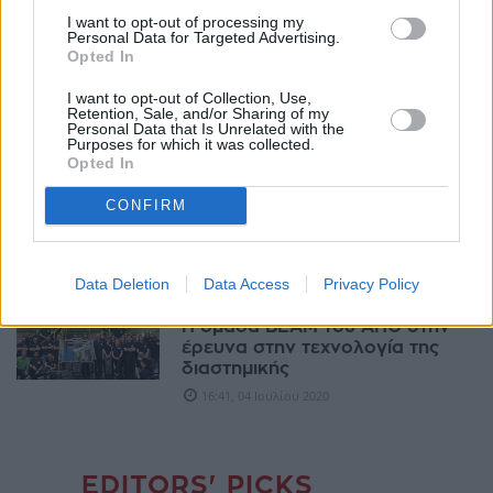
του φοιτητικού
I want to opt-out of processing my
νανοδορυφόρου AcubeSAT
Personal Data for Targeted Advertising.
Opted In
18:50, 11 Σεπτεμβρίου 2021
I want to opt-out of Collection, Use,
Retention, Sale, and/or Sharing of my
TECHIN
Personal Data that Is Unrelated with the
Purposes for which it was collected.
Ομάδα του ΑΠΘ
Opted In
πραγματοποίησε στον
ISS πειράματα που αλλάζουν τη
CONFIRM
ζωή μας
20:50, 14 Φεβρουαρίου 2021
Data Deletion
Data Access
Privacy Policy
TECHIN
Η ομάδα ΒΕΑΜ του ΑΠΘ στην
έρευνα στην τεχνολογία της
διαστημικής
16:41, 04 Ιουλίου 2020
EDITORS' PICKS