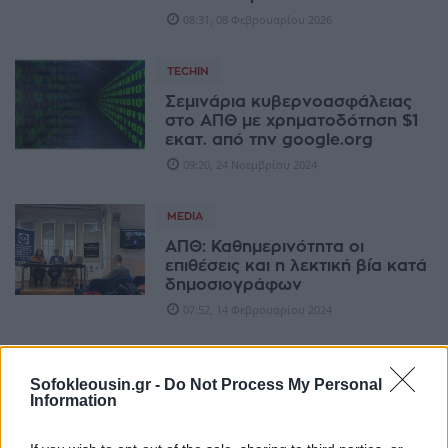
08:31, 08 Φεβρουαρίου 2026
TECHIN
Σεμινάρια κυβερνοασφάλειας
στο ΑΠΘ με χρηματοδότηση $1
εκατ. από την google.org
09:20, 24 Νοεμβρίου 2024
MEDIA
ΑΠΘ: Καθημερινότητα οι
επιθέσεις και η λεκτική βία κατά
δημοσιογράφων
07:52, 14 Φεβρουαρίου 2024
TECHIN
Sofokleousin.gr -
Do Not Process My Personal
Ο ταχύτερος στον κόσμο
Information
επεξεργαστής Τεχνητής
Νοημοσύνης, με ενέργεια