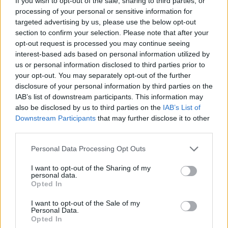
If you wish to opt-out of the sale, sharing to third parties, or
φωτός, από το ΑΠΘ
processing of your personal or sensitive information for
14:51, 08 Μαΐου 2023
targeted advertising by us, please use the below opt-out
section to confirm your selection. Please note that after your
ΕΛΛΆΔΑ
opt-out request is processed you may continue seeing
interest-based ads based on personal information utilized by
Θεσσαλονίκη: Τη διερεύνηση
us or personal information disclosed to third parties prior to
των συνθηκών της πτώσης του
φοιτητή ζήτησε ο πρύτανης του
your opt-out. You may separately opt-out of the further
ΑΠΘ
disclosure of your personal information by third parties on the
IAB’s list of downstream participants. This information may
19:32, 18 Οκτωβρίου 2022
also be disclosed by us to third parties on the
IAB’s List of
Downstream Participants
that may further disclose it to other
ΕΥΖΗΝ
third parties.
Crowdfunding για τo θρίλερ
"Μην τρέμεις" από φοιτητές του
Personal Data Processing Opt Outs
Τμήματος Κινηματογράφου
ΑΠΘ
I want to opt-out of the Sharing of my
personal data.
18:50, 15 Ιανουαρίου 2022
Opted In
I want to opt-out of the Sale of my
TECHIN
Personal Data.
Opted In
Ξεκινά στο ΑΠΘ η κατασκευή