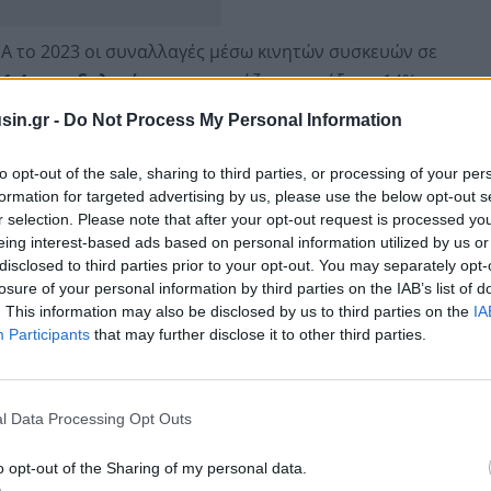
A το 2023 οι συναλλαγές μέσω κινητών συσκευών σε
ν
1,4 τρισ.δολαρίων
παρουσιάζοντας αύξηση 14% σε
 αξία οι συναλλαγές ανέρχονται σε 2,7 εκατ.δολ. κάθε
sin.gr -
Do Not Process My Personal Information
to opt-out of the sale, sharing to third parties, or processing of your per
ριθμό συνδρομητών κινητής τηλεφωνίας που σε
formation for targeted advertising by us, please use the below opt-out s
r selection. Please note that after your opt-out request is processed y
. με προοπτική το 2030 να ανέλθουν σε 6,3 δισ. σε
eing interest-based ads based on personal information utilized by us or
disclosed to third parties prior to your opt-out. You may separately opt-
losure of your personal information by third parties on the IAB’s list of
. This information may also be disclosed by us to third parties on the
IA
Participants
that may further disclose it to other third parties.
l Data Processing Opt Outs
o opt-out of the Sharing of my personal data.