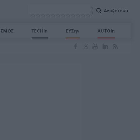
ΙΣΜΟΣ
TECHin
ΕΥΖην
AUTOin