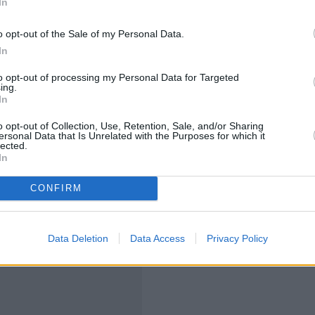
In
o opt-out of the Sale of my Personal Data.
In
ι
πρόσβαση στο διαδίκτυο μέσω του κινητού
to opt-out of processing my Personal Data for Targeted
ing.
 αυτό την κυριαρχία του μέσου στην οικονομία και τις
In
.
o opt-out of Collection, Use, Retention, Sale, and/or Sharing
ersonal Data that Is Unrelated with the Purposes for which it
lected.
η του έξυπνου κινητού τηλεφώνου και
στην Ελλάδα
In
nking
προσεγγίζουν τους 6 εκατομμύρια σε αριθμό,
τικό ψηφιακό τραπεζικό κανάλι συναλλαγών.
CONFIRM
Data Deletion
Data Access
Privacy Policy