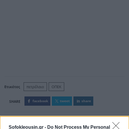
Ετικέτες
πετρέλαιο
ΟΠΕΚ
facebook
tweet
share
Ακολουθήστε το Sofokleousin.gr στο
Sofokleousin.gr -
Do Not Process My Personal