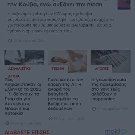
την Κούβα, ενώ αυξάνει την πίεση
Η αυξανόμενη πίεση των ΗΠΑ προς την Κούβα
συνοδεύεται από μια παράλληλη, πιο αθόρυβη αναζήτηση
για πρόσωπο που θα μπορούσε να αναλάβει την εξουσία,
εφόσον η αμερικανική εκστρατεία ...
08 Αυγούστου 2026
ΑΣΦΑΛΙΣΤΙΚΉ
TECHIN
ΑΓΟΡΈΣ
ΑΓΟΡΆ
Πώς
Γονεϊκότητα την
Η γεωοικονομία
Ασφαλίστηκαν οι
εποχή της AI: Η
της παρέμβασης
Έλληνες το 2025
αγορά του
στο γεν: Πώς
- Τι δείχνουν τα
babytech
αλλάζουν οι
Στοιχεία για
μετατρέπει τα
ισορροπίες
Αυτοκίνητο,
βρέφη σε πηγή
Μηχανή και
δεδομένων
07 Αυγούστου 2026
Κατοικία
07 Αυγούστου 2026
08 Αυγούστου 2026