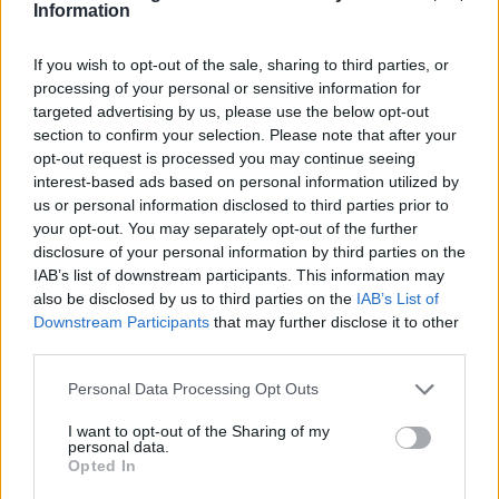
Information
Google News
και μάθετε πρώτοι όλες τις ειδήσεις
If you wish to opt-out of the sale, sharing to third parties, or
processing of your personal or sensitive information for
targeted advertising by us, please use the below opt-out
ΣΧΕΤΙΚΆ ΆΡΘΡΑ
section to confirm your selection. Please note that after your
opt-out request is processed you may continue seeing
interest-based ads based on personal information utilized by
ΕΠΙΚΑΙΡΌΤΗΤΑ
us or personal information disclosed to third parties prior to
ΟΠΕΚ+: Η Ρωσία δεν υποστηρίζει
your opt-out. You may separately opt-out of the further
ενδεχόμενη μείωση της
disclosure of your personal information by third parties on the
παραγωγής πετρελαίου
IAB’s list of downstream participants. This information may
also be disclosed by us to third parties on the
IAB’s List of
17:07, 04 Σεπτεμβρίου 2022
Downstream Participants
that may further disclose it to other
third parties.
Personal Data Processing Opt Outs
Εγγραφείτε στο Newsletter μας
I want to opt-out of the Sharing of my
personal data.
Οι σημαντικότερες ειδήσεις της ημέρας στο email
Opted In
σου