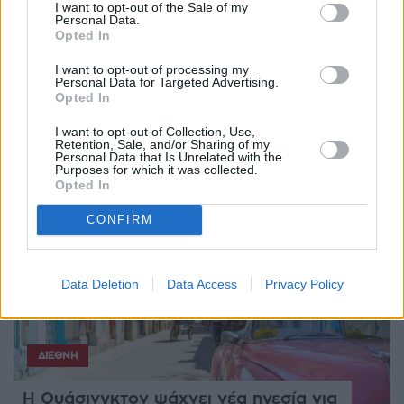
I want to opt-out of the Sale of my
Personal Data.
Opted In
I want to opt-out of processing my
Personal Data for Targeted Advertising.
Opted In
I want to opt-out of Collection, Use,
EDITORS'
Retention, Sale, and/or Sharing of my
PICKS
Personal Data that Is Unrelated with the
Purposes for which it was collected.
Opted In
CONFIRM
Data Deletion
Data Access
Privacy Policy
ΔΙΕΘΝΉ
Η Ουάσινγκτον ψάχνει νέα ηγεσία για