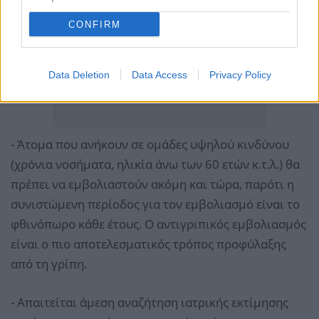
CONFIRM
Data Deletion
Data Access
Privacy Policy
- Άτομα που ανήκουν σε ομάδες υψηλού κινδύνου
(χρόνια νοσήματα, ηλικία άνω των 60 ετών κ.τ.λ.) θα
πρέπει να εμβολιαστούν ακόμη και τώρα, παρότι η
συνιστώμενη περίοδος για τον εμβολιασμό είναι το
φθινόπωρο κάθε έτους. Ο αντιγριπικός εμβολιασμός
είναι ο πιο αποτελεσματικός τρόπος προφύλαξης
από τη γρίπη.
- Απαιτείται άμεση αναζήτηση ιατρικής εκτίμησης