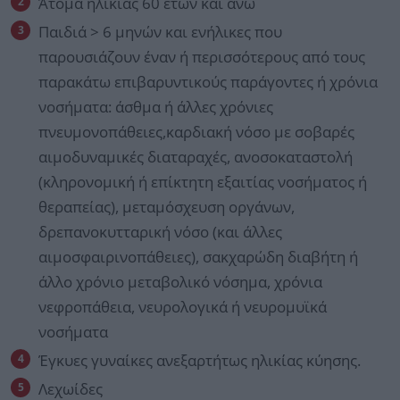
Άτομα ηλικίας 60 ετών και άνω
Παιδιά > 6 μηνών και ενήλικες που
παρουσιάζουν έναν ή περισσότερους από τους
παρακάτω επιβαρυντικούς παράγοντες ή χρόνια
νοσήματα: άσθμα ή άλλες χρόνιες
πνευμονοπάθειες,καρδιακή νόσο με σοβαρές
αιμοδυναμικές διαταραχές, ανοσοκαταστολή
(κληρονομική ή επίκτητη εξαιτίας νοσήματος ή
θεραπείας), μεταμόσχευση οργάνων,
δρεπανοκυτταρική νόσο (και άλλες
αιμοσφαιρινοπάθειες), σακχαρώδη διαβήτη ή
άλλο χρόνιο μεταβολικό νόσημα, χρόνια
νεφροπάθεια, νευρολογικά ή νευρομυϊκά
νοσήματα
Έγκυες γυναίκες ανεξαρτήτως ηλικίας κύησης.
Λεχωίδες