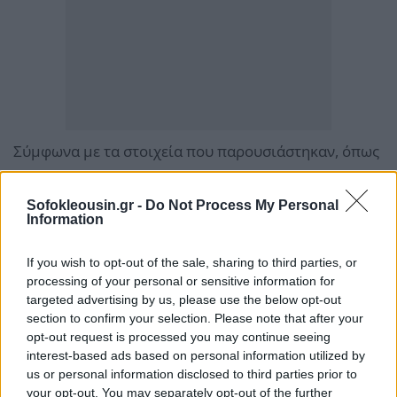
Σύμφωνα με τα στοιχεία που παρουσιάστηκαν, όπως
αναφέρει το Αθηναϊκό Πρακτορείο Ειδήσεων,
μεγαλύτερο ποσοστό του πληθυσμού έχει
Sofokleousin.gr -
Do Not Process My Personal
Information
εμβολιαστεί φέτος με το αντιγριπικό εμβόλιο σε
σχέση με προηγούμενες χρονιές και τονίστηκε ότι το
If you wish to opt-out of the sale, sharing to third parties, or
εμβόλιο καλύπτει τα κυκλοφορούντα στελέχη του
processing of your personal or sensitive information for
ιού της γρίπης.
targeted advertising by us, please use the below opt-out
section to confirm your selection. Please note that after your
opt-out request is processed you may continue seeing
Ωστόσο, από τη σύσκεψη προέκυψε η ανάγκη
interest-based ads based on personal information utilized by
εφαρμογής επιπλέον μέτρων όπως:
us or personal information disclosed to third parties prior to
your opt-out. You may separately opt-out of the further