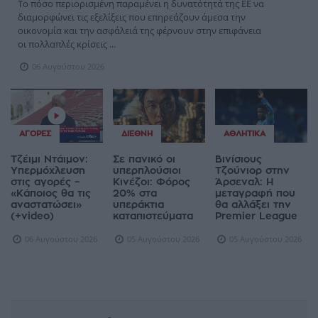
Το πόσο περιορισμένη παραμένει η δυνατότητά της ΕΕ να
διαμορφώνει τις εξελίξεις που επηρεάζουν άμεσα την
οικονομία και την ασφάλειά της φέρνουν στην επιφάνεια
οι πολλαπλές κρίσεις ...
06 Αυγούστου 2026
ΑΓΟΡΈΣ
ΔΙΕΘΝΉ
ΑΘΛΗΤΙΚΆ
Τζέιμι Ντάιμον:
Σε πανικό οι
Βινίσιους
Υπερμόχλευση
υπερπλούσιοι
Τζούνιορ στην
στις αγορές –
Κινέζοι: Φόρος
Άρσεναλ: Η
«Κάποιος θα τις
20% στα
μεταγραφή που
αναστατώσει»
υπεράκτια
θα αλλάξει την
(+video)
καταπιστεύματα
Premier League
06 Αυγούστου 2026
05 Αυγούστου 2026
05 Αυγούστου 2026