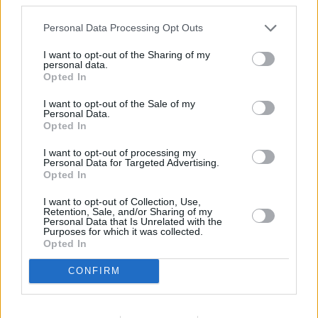
Personal Data Processing Opt Outs
I want to opt-out of the Sharing of my
personal data.
Opted In
I want to opt-out of the Sale of my
Personal Data.
Opted In
I want to opt-out of processing my
Μετοχές και δείκτες
Personal Data for Targeted Advertising.
Opted In
Σήμερα η συναλλακτική κίνηση ήταν μάλλον
I want to opt-out of Collection, Use,
υποτονική με μέτριο-χαμηλό τζίρο 84,8 εκατ. ευρώ,
Retention, Sale, and/or Sharing of my
Personal Data that Is Unrelated with the
συν 62,2 εκατ. ευρώ που ήταν η αξία διακινηθέντων
Purposes for which it was collected.
πακέτων. Περίπου τα 48 εκατ. ευρώ αφορούν πακέτα
Opted In
2,62 εκατ. μετοχών της ΓΕΚ ΤΕΡΝΑ που άλλαξαν χέρια
CONFIRM
μέσω placement. Πωλητής ήταν το Latsco Family
Office της Μαριάννας Λάτση και αγοραστές ο Γ.