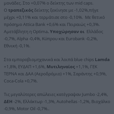
μονάδες. Στο +0,07% ο δείκτης των mid caps.
Ο
τραπεζικός
δείκτης ξεκίνησε με -1,02%,πήγε
μέχρι +0,11% και τερμάτισε στο -0,10%. Με θετικό
πρόσημο Attica Bank +0,6% και Πειραιώς +0,3%.
Αμετάβλητη η Optima
. Υποχώρησαν οι
Ελλάδος
-0,7%, Alpha -0,4%, Κύπρου και Eurobank -0,2%,
Εθνική -0,1%.
Στα εμποροβιομηχανικά και λοιπά blue chips
Lamda
+1,8%, ΕΥΔΑΠ +1,6%,
Μυτιληναίος
+1,1%, ΓΕΚ
ΤΕΡΝΑ και ΔΑΑ (Αεροδρόμιο) +1%, Σαράντης +0,9%,
Coca-Cola +0,7%.
Τις μεγαλύτερες απώλειες κατέγραψαν Jumbo -2,4%,
ΔΕΗ
-2%, Ελλάκτωρ -1,3%, Autohellas -1,2%, Βιοχάλκο
-0,9%, Motor Oil -0,7%..