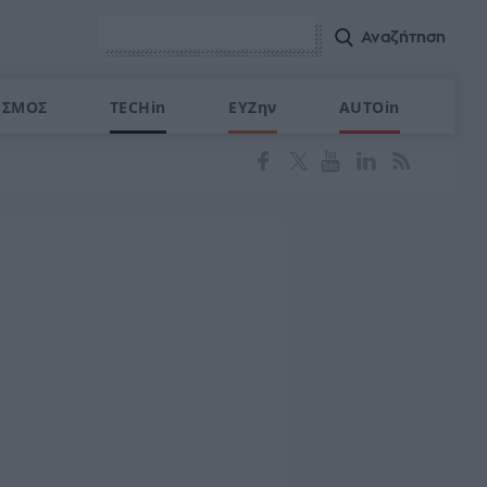
ΙΣΜΟΣ
TECHin
ΕΥΖην
AUTOin