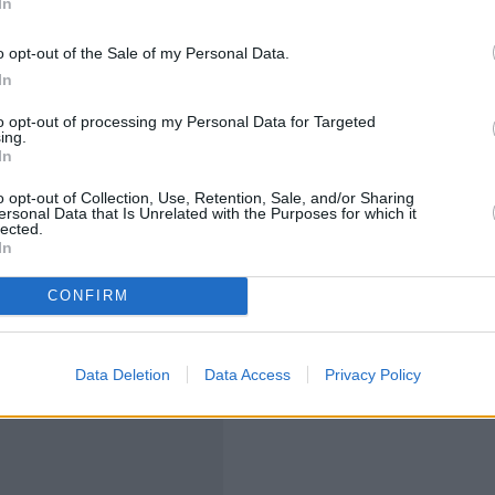
In
φάλισης, Κοινωνικής Συνοχής και Οικογένειας,
 της ΑΑΔΕ, καθορίζεται η διαδικασία καταβολής των
o opt-out of the Sale of my Personal Data.
ένης κάρτας.
In
to opt-out of processing my Personal Data for Targeted
να δαπανούν τουλάχιστον το 50% του ποσού για
ing.
In
πόλοιπο θα μπορούν να λαμβάνουν σε
μετρητά
.
o opt-out of Collection, Use, Retention, Sale, and/or Sharing
ersonal Data that Is Unrelated with the Purposes for which it
lected.
In
CONFIRM
Data Deletion
Data Access
Privacy Policy