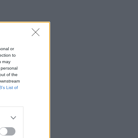
sonal or
ection to
ou may
 personal
out of the
 downstream
B’s List of