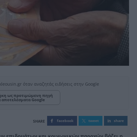
kleousin.gr όταν αναζητάς ειδήσεις στην Google
κη ως προτιμώμενη πηγή
α αποτελέσματα Google
facebook
tweet
share
ν επιδομάτων και κοινωνικών παροχών βάζει η