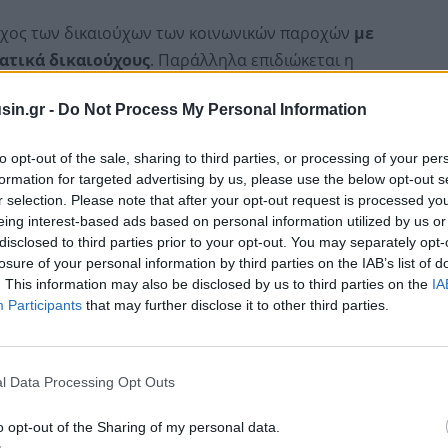
εγχος των δικαιούχων των κοινωνικών παροχών
με
ατικά δικαιούχους
. Παράλληλα επιδιώκεται η
ην επιβολή της υποχρέωσης
να καταναλώνεται με
sin.gr -
Do Not Process My Personal Information
χής
to opt-out of the sale, sharing to third parties, or processing of your per
formation for targeted advertising by us, please use the below opt-out s
r selection. Please note that after your opt-out request is processed y
eing interest-based ads based on personal information utilized by us or
disclosed to third parties prior to your opt-out. You may separately opt-
losure of your personal information by third parties on the IAB’s list of
. This information may also be disclosed by us to third parties on the
IA
Participants
that may further disclose it to other third parties.
l Data Processing Opt Outs
o opt-out of the Sharing of my personal data.
5)
των υπουργών Εθνικής και Οικονομίας και