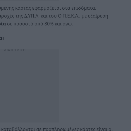
μένης κάρτας εφαρμόζεται στα επιδόματα,
οχές της Δ.ΥΠ.Α. και του Ο.Π.Ε.Κ.Α., με εξαίρεση
ρία
σε ποσοστό από 80% και άνω.
αι
 καταβάλλονται σε προπληρωμένες κάρτες είναι οι