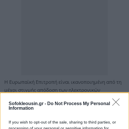
Η Ευρωπαϊκή Επιτροπή είναι ικανοποιημένη από τη
μέχρι στιγμής απόδοση των ηλεκτρονικών
πλειστηριασμών, καθώς, όπως σημειώνει στην
Sofokleousin.gr -
Do Not Process My Personal
έκθεση εποπτείας «ευρωπαϊκού εξαμήνου», με αυτό
Information
τον τρόπο άρχισαν και πάλι οι πλειστηριασμοί, που
ουσιαστικά είχαν διακοπεί για μεγάλη περίοδο από
If you wish to opt-out of the sale, sharing to third parties, or
processing of your personal or sensitive information for