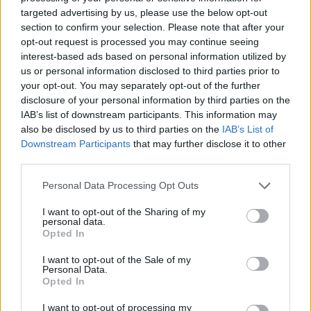
τις παρεμβάσεις ακτιβιστών.
targeted advertising by us, please use the below opt-out
section to confirm your selection. Please note that after your
Συνολικά, σύμφωνα με τα στοιχεία που παραθέτει η
opt-out request is processed you may continue seeing
interest-based ads based on personal information utilized by
Κομισιόν, ως τις 31 Δεκεμβρίου 2018 είχαν βγει σε
us or personal information disclosed to third parties prior to
ηλεκτρονικό πλειστηριασμό 17.223 ιδιοκτησίας, ενώ
your opt-out. You may separately opt-out of the further
«οι μελλοντικές προοπτικές είναι θετικές».
disclosure of your personal information by third parties on the
IAB’s list of downstream participants. This information may
also be disclosed by us to third parties on the
IAB’s List of
Downstream Participants
that may further disclose it to other
third parties.
Personal Data Processing Opt Outs
I want to opt-out of the Sharing of my
personal data.
Opted In
I want to opt-out of the Sale of my
Personal Data.
Opted In
I want to opt-out of processing my