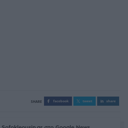
facebook
tweet
share
 Sofokleousin.gr στο Google News