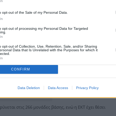
In
 του αντίστοιχου γερμανικού στο 2,35% και τώρα
o opt-out of the Sale of my Personal Data.
In
to opt-out of processing my Personal Data for Targeted
ing.
In
o opt-out of Collection, Use, Retention, Sale, and/or Sharing
ersonal Data that Is Unrelated with the Purposes for which it
lected.
In
CONFIRM
Data Deletion
Data Access
Privacy Policy
ρύνεται στις 266 μονάδες βάσης, ενώ η ΕΚΤ έχει θέσει