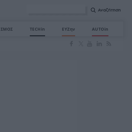
ΙΣΜΟΣ
TECHin
ΕΥΖην
AUTOin