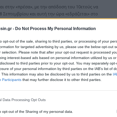
αι στην «πρέσα», με την απόδοση του 10ετούς να
 28 Σεπτεμβρίου και αυτή την ώρα «εδράζεται» στο
πάντα με τις πλατφόρμες διεθνών συναλλαγών, έφτασε
sin.gr -
Do Not Process My Personal Information
to opt-out of the sale, sharing to third parties, or processing of your per
formation for targeted advertising by us, please use the below opt-out s
r selection. Please note that after your opt-out request is processed y
eing interest-based ads based on personal information utilized by us or
disclosed to third parties prior to your opt-out. You may separately opt-
losure of your personal information by third parties on the IAB’s list of
. This information may also be disclosed by us to third parties on the
IA
Participants
that may further disclose it to other third parties.
l Data Processing Opt Outs
o opt-out of the Sharing of my personal data.
ψηφία των ευρωπαϊκών ομολόγων. Η απόδοση του