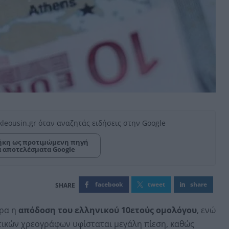
kleousin.gr όταν αναζητάς ειδήσεις στην Google
κη ως προτιμώμενη πηγή
α αποτελέσματα Google
facebook
tweet
share
ερα η
απόδοση του ελληνικού 10ετούς ομολόγου
, ενώ
ικών χρεογράφων υφίσταται μεγάλη πίεση, καθώς