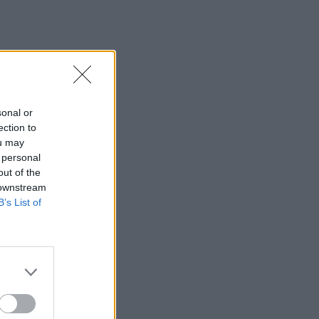
sonal or
ection to
ou may
 personal
out of the
 downstream
B’s List of