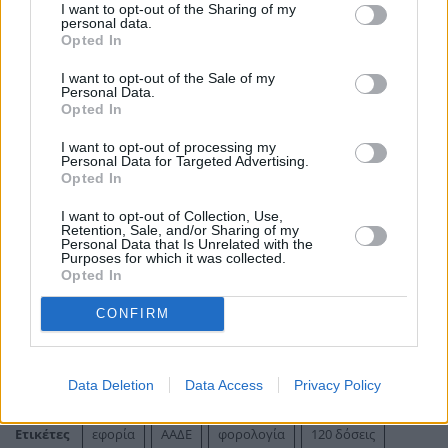
I want to opt-out of the Sharing of my
διαπιστώνονται σε υψηλά ποσά οφειλής (άνω
personal data.
Opted In
των 20.000 ευρώ για φυσικά πρόσωπα και άνω
των 150.000 ευρώ για νομικά πρόσωπα).
I want to opt-out of the Sale of my
Personal Data.
Opted In
I want to opt-out of processing my
Personal Data for Targeted Advertising.
Opted In
I want to opt-out of Collection, Use,
Retention, Sale, and/or Sharing of my
Personal Data that Is Unrelated with the
Purposes for which it was collected.
Opted In
CONFIRM
Data Deletion
Data Access
Privacy Policy
Ετικέτες
εφορία
ΑΑΔΕ
φορολογία
120 δόσεις