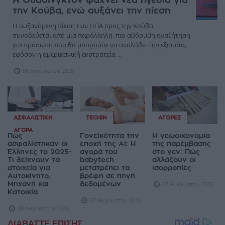
Η Ουάσινγκτον ψάχνει νέα ηγεσία για
την Κούβα, ενώ αυξάνει την πίεση
Η αυξανόμενη πίεση των ΗΠΑ προς την Κούβα
συνοδεύεται από μια παράλληλη, πιο αθόρυβη αναζήτηση
για πρόσωπο που θα μπορούσε να αναλάβει την εξουσία,
εφόσον η αμερικανική εκστρατεία ...
08 Αυγούστου 2026
ΑΣΦΑΛΙΣΤΙΚΉ
TECHIN
ΑΓΟΡΈΣ
ΑΓΟΡΆ
Πώς
Γονεϊκότητα την
Η γεωοικονομία
ασφαλίστηκαν οι
εποχή της AI: Η
της παρέμβασης
Έλληνες το 2025-
αγορά του
στο γεν: Πώς
Τι δείχνουν τα
babytech
αλλάζουν οι
στοιχεία για
μετατρέπει τα
ισορροπίες
Αυτοκίνητο,
βρέφη σε πηγή
Μηχανή και
δεδομένων
07 Αυγούστου 2026
Κατοικία
07 Αυγούστου 2026
08 Αυγούστου 2026