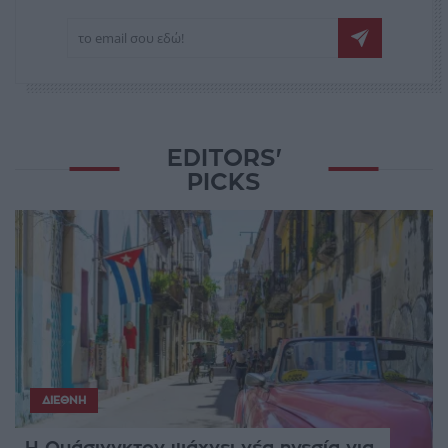
EDITORS'
PICKS
ΔΙΕΘΝΉ