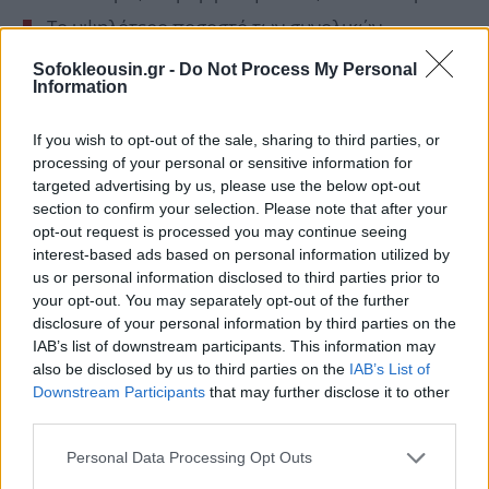
Το υψηλότερο ποσοστό των συνολικών
ρυθμισμένων οφειλών (17,2%) εντοπίζεται στο
Sofokleousin.gr -
Do Not Process My Personal
εύρος 500 με 10.000 ευρώ.
Information
Το 19,3% των ρυθμίσεων αφορά ποσά από 2.000
If you wish to opt-out of the sale, sharing to third parties, or
έως 3.000 ευρώ.
processing of your personal or sensitive information for
Το υψηλότερο ποσοστό ρυθμισμένων οφειλών
targeted advertising by us, please use the below opt-out
section to confirm your selection. Please note that after your
φυσικών προσώπων εντοπίζεται μεταξύ 500 και
opt-out request is processed you may continue seeing
10.000 ευρώ (17,2%) και αγγίζει το 19,7% για
interest-based ads based on personal information utilized by
ποσά από 2.000 έως 3.000 ευρώ.
us or personal information disclosed to third parties prior to
your opt-out. You may separately opt-out of the further
Τα νομικά πρόσωπα ρυθμίζουν σε υψηλότερο
disclosure of your personal information by third parties on the
ποσοστό ήτοι 23,4%, οφειλές που ανήκουν στο
IAB’s list of downstream participants. This information may
also be disclosed by us to third parties on the
IAB’s List of
εύρος από 10.000 έως 100.000 ευρώ.
Downstream Participants
that may further disclose it to other
Το ποσοστό φτάνει στο 26,8% στην κατηγορία
third parties.
10.000 με 20.000 ευρώ.
Personal Data Processing Opt Outs
Χαμηλά ποσοστά ρύθμισης οφειλών