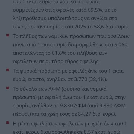
του 1 εκατ. ευρώ τα νομικά πρόσωπα
συμμετέχουν στις οφειλές κατά 69,5%, με το
ληξιπρόθεσμο υπόλοιπό τους να αγγίζει στο
τέλος του Ιανουαρίου του 2025 τα 58,6 δισ. ευρώ.
Το πλήθος των νομικών προσώπων που οφείλουν
πάνω από 1 εκατ. ευρώ διαμορφώθηκε στα 6.060,
αποτελώντας το 61,6% του πλήθους των
οφειλετών σε αυτό το εύρος οφειλής.
Τα φυσικά πρόσωπα με οφειλές άνω του 1 εκατ.
ευρώ, έκαστο, ανήλθαν σε 3.770 (38,4%).
Το σύνολο των ΑΦΜ (φυσικά και νομικά
πρόσωπα) με οφειλή άνω του 1 εκατ. ευρώ, στην
εφορία, ανήλθαν σε 9.830 ΑΦΜ (από 9.380 ΑΦΜ
πέρυσι) και τα χρέη τους σε 84,27 δισ. ευρώ.
Η μέση οφειλή των οφειλετών με χρέη άνω του 1
εκατ. ευρώ, διαμορφώθηκε σε 8,57 εκατ. ευρώ.