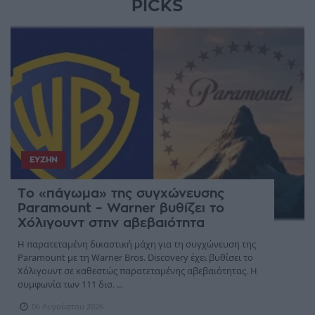
PICKS
ΕΥΖΗΝ
Το «πάγωμα» της συγχώνευσης
Paramount – Warner βυθίζει το
Χόλιγουντ στην αβεβαιότητα
Η παρατεταμένη δικαστική μάχη για τη συγχώνευση της
Paramount με τη Warner Bros. Discovery έχει βυθίσει το
Χόλιγουντ σε καθεστώς παρατεταμένης αβεβαιότητας. Η
συμφωνία των 111 δισ. ...
06 Αυγούστου 2026