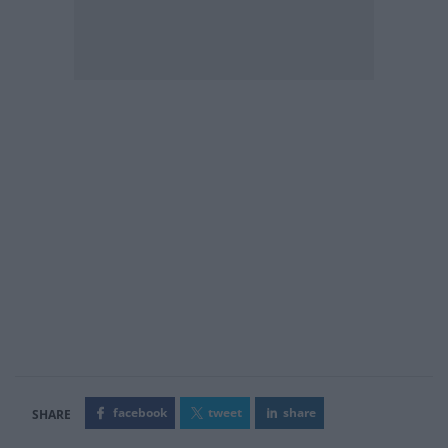
facebook
tweet
share