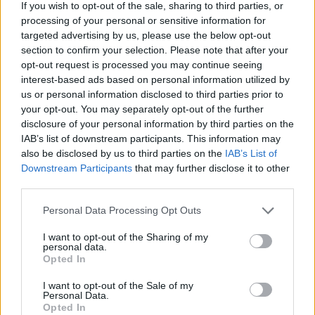
If you wish to opt-out of the sale, sharing to third parties, or
processing of your personal or sensitive information for
targeted advertising by us, please use the below opt-out
section to confirm your selection. Please note that after your
opt-out request is processed you may continue seeing
Όπως σημείωσε ο ίδιος, θα υπάρξει εξάλλου ειδική
interest-based ads based on personal information utilized by
πρόβλεψη και ρυθμίσεις στον τουριστικό κλάδο, όλα
us or personal information disclosed to third parties prior to
θα τα δούμε όσο θα προχωρά η κρίση.
your opt-out. You may separately opt-out of the further
disclosure of your personal information by third parties on the
IAB’s list of downstream participants. This information may
"Το μεγάλο χτύπημα, ωστόσο, στην οικονομία θα
also be disclosed by us to third parties on the
IAB’s List of
είναι αν δεν έχουμε τουρισμό τον Ιούλιο και τον
Downstream Participants
that may further disclose it to other
third parties.
Αύγουστο, ή εάν δεν υπάρχει επαρκές φάρμακο για
τον ιό και μας «επισκεφθεί» ξανά ο κορωνοϊός το
Personal Data Processing Opt Outs
Φθινόπωρο", κατέληξε ο κ. Σκυλακάκης.
I want to opt-out of the Sharing of my
personal data.
Opted In
I want to opt-out of the Sale of my
Personal Data.
Opted In