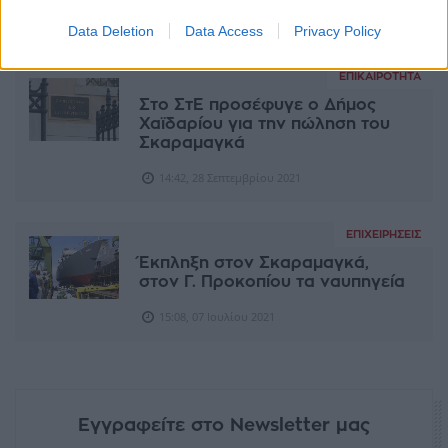
22:00, 07 Ιουλίου 2021
Data Deletion
Data Access
Privacy Policy
ΕΠΙΚΑΙΡΌΤΗΤΑ
Στο ΣτΕ προσέφυγε ο Δήμος
Χαϊδαρίου για την πώληση του
Σκαραμαγκά
14:42, 28 Σεπτεμβρίου 2021
ΕΠΙΧΕΙΡΉΣΕΙΣ
Έκπληξη στον Σκαραμαγκά,
στον Γ. Προκοπίου τα ναυπηγεία
15:08, 07 Ιουλίου 2021
Εγγραφείτε στο Newsletter μας