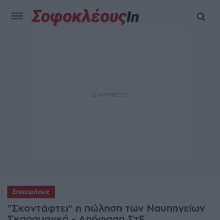
Επιχειρήσεις
"Σκοντάφτει" η πώληση των Ναυπηγείων
Σκαραμαγκά - Απόφαση ΣτΕ