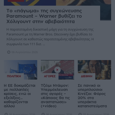
Το «πάγωμα» της συγχώνευσης
Paramount – Warner βυθίζει το
Χόλιγουντ στην αβεβαιότητα
Η παρατεταμένη δικαστική μάχη για τη συγχώνευση της
Paramount με τη Warner Bros. Discovery έχει βυθίσει το
Χόλιγουντ σε καθεστώς παρατεταμένης αβεβαιότητας. Η
συμφωνία των 111 δισ. ...
06 Αυγούστου 2026
ΠΟΛΙΤΙΚΉ
ΑΓΟΡΈΣ
ΔΙΕΘΝΉ
Η ΕΕ δοκιμάζεται
Τζέιμι Ντάιμον:
Σε πανικό οι
με πολλαπλές
Υπερμόχλευση
υπερπλούσιοι
κρίσεις, ενώ οι
στις αγορές –
Κινέζοι: Φόρος
εξελίξεις...
«Κάποιος θα τις
20% στα
καθορίζονται
αναστατώσει»
υπεράκτια
αλλού
(+video)
καταπιστεύματα
06 Αυγούστου 2026
06 Αυγούστου 2026
05 Αυγούστου 2026