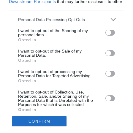
Downstream Participants
that may further disclose it to other
third parties.
Ετικέτες
ναυπηγεία
ιδιωτικοποιήσεις
Personal Data Processing Opt Outs
facebook
tweet
share
I want to opt-out of the Sharing of my
personal data.
Opted In
I want to opt-out of the Sale of my
Personal Data.
Ακολουθήστε το Sofokleousin.gr στο
Opted In
Google News
και μάθετε πρώτοι όλες τις ειδήσεις
I want to opt-out of processing my
Personal Data for Targeted Advertising.
Opted In
ΣΧΕΤΙΚΆ ΆΡΘΡΑ
I want to opt-out of Collection, Use,
Retention, Sale, and/or Sharing of my
Personal Data that Is Unrelated with the
Purposes for which it was collected.
Opted In
ΕΛΛΆΔΑ
Σταϊκούρας: Θετική έκβαση στα
CONFIRM
Ναυπηγεία Σκαραμαγκά- Θα
ικανοποιηθούν οι εργαζόμενοι