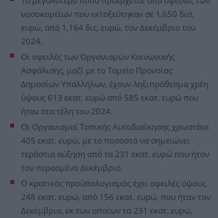
Το μεγαλύτερο ποσό προέρχεται από οφειλές των
νοσοκομείων που εκτοξεύτηκαν σε 1,650 δισ.
ευρώ, από 1,164 δις. ευρώ, τον Δεκέμβριο του
2024.
Οι οφειλές των Οργανισμών Κοινωνικής
Ασφάλισης, μαζί με το Ταμείο Προνοίας
Δημοσίων Υπαλλήλων, έχουν ληξιπρόθεσμα χρέη
ύψους 613 εκατ. ευρώ από 585 εκατ. ευρώ που
ήταν στα τέλη του 2024.
Οι Οργανισμοί Τοπικής Αυτοδιοίκησης χρωστάνε
405 εκατ. ευρώ, με το ποσοστό να σημειώνει
τεράστια αύξηση από τα 231 εκατ. ευρώ που ήταν
τον περασμένο Δεκέμβριο.
Ο κρατικός προϋπολογισμός έχει οφειλές ύψους
248 εκατ. ευρώ, από 156 εκατ. ευρώ, που ήταν τον
Δεκέμβριο, εκ των οποίων τα 231 εκατ. ευρώ,