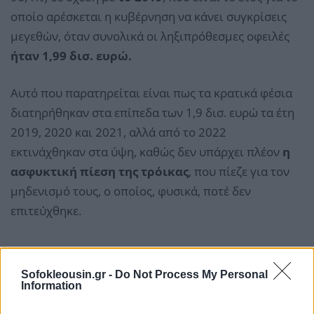
οποίο αρέσκεται η κυβέρνηση να κάνει συγκρίσεις
μεγεθών, όταν συνολικά οι ληξιπρόθεσμες οφειλές
ήταν 1,99 δισ. ευρώ.
Αυτό που παρατηρείται είναι πως τα κρατικά φέσια
διατηρήθηκαν στα επίπεδα των 1,9 δισ. ευρώ τα έτη
2019, 2020 και 2021, αλλά από το 2022
εκτινάχθηκαν στα ύψη, καθώς δεν υπάρχει πλέον
η
ασφυκτική πίεση της τρόικας
, που πίεζε για τον
μηδενισμό τους, ο οποίος, φυσικά, ποτέ δεν
επιτεύχθηκε.
Sofokleousin.gr -
Do Not Process My Personal
Information