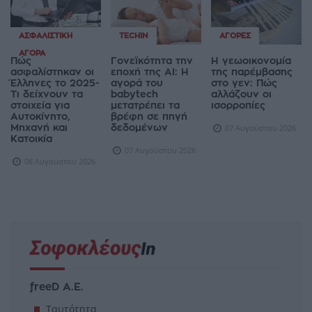
ΑΣΦΑΛΙΣΤΙΚΉ
TECHIN
ΑΓΟΡΈΣ
ΑΓΟΡΆ
Πώς
Γονεϊκότητα την
Η γεωοικονομία
ασφαλίστηκαν οι
εποχή της AI: Η
της παρέμβασης
Έλληνες το 2025-
αγορά του
στο γεν: Πώς
Τι δείχνουν τα
babytech
αλλάζουν οι
στοιχεία για
μετατρέπει τα
ισορροπίες
Αυτοκίνητο,
βρέφη σε πηγή
Μηχανή και
δεδομένων
07 Αυγούστου 2026
Κατοικία
07 Αυγούστου 2026
08 Αυγούστου 2026