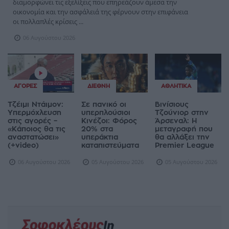
διαμορφώνει τις εξελίξεις που επηρεάζουν άμεσα την
οικονομία και την ασφάλειά της φέρνουν στην επιφάνεια
οι πολλαπλές κρίσεις ...
06 Αυγούστου 2026
ΑΓΟΡΈΣ
ΔΙΕΘΝΉ
ΑΘΛΗΤΙΚΆ
Τζέιμι Ντάιμον:
Σε πανικό οι
Βινίσιους
Υπερμόχλευση
υπερπλούσιοι
Τζούνιορ στην
στις αγορές –
Κινέζοι: Φόρος
Άρσεναλ: Η
«Κάποιος θα τις
20% στα
μεταγραφή που
αναστατώσει»
υπεράκτια
θα αλλάξει την
(+video)
καταπιστεύματα
Premier League
06 Αυγούστου 2026
05 Αυγούστου 2026
05 Αυγούστου 2026