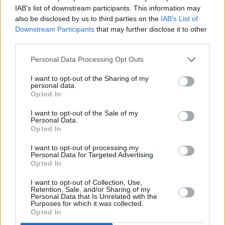
IAB’s list of downstream participants. This information may
also be disclosed by us to third parties on the
IAB’s List of
Downstream Participants
that may further disclose it to other
third parties.
Παράλληλα διαδοχικές ήταν οι σεισμικές δονήσεις
Personal Data Processing Opt Outs
από τις 10:29 έως τις 12:02 στην ίδια περιοχή καθώς
I want to opt-out of the Sharing of my
καταγράφηκαν 10 σεισμοί άνω των 4 βαθμών της
personal data.
κλίμακας Pίχτερ με ισχυρότερη αυτή που
Opted In
σημειώθηκε στις 10:29 (4,9) με το επίκεντρο της
I want to opt-out of the Sale of my
Personal Data.
δόνησης να εντοπίζεται 27 χλμ νοτιοδυτικά της
Opted In
Αρκεσίνης Αμοργού.
I want to opt-out of processing my
Personal Data for Targeted Advertising.
Όπως δήλωσε χθες ο εκπρόσωπος των δύο μόνιμων
Opted In
επιστημονικών επιτροπών του ΟΑΣΠ, που
I want to opt-out of Collection, Use,
Retention, Sale, and/or Sharing of my
ασχολούνται με τα θέματα της σεισμικής
Personal Data that Is Unrelated with the
Purposes for which it was collected.
επικινδυνότητας και της μείωσης του σεισμικού
Opted In
κινδύνου, καθώς και τα θέματα του ελληνικού