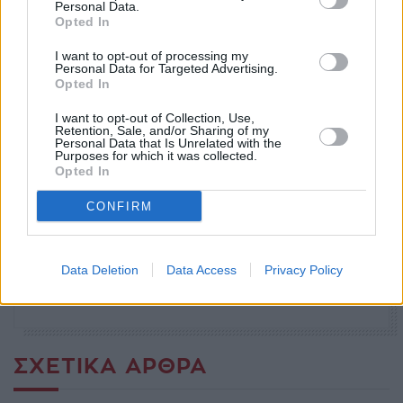
Personal Data.
Opted In
I want to opt-out of processing my
Personal Data for Targeted Advertising.
Opted In
I want to opt-out of Collection, Use,
Retention, Sale, and/or Sharing of my
Ετικέτες
πυρκαγιά
Personal Data that Is Unrelated with the
Purposes for which it was collected.
Opted In
facebook
tweet
share
CONFIRM
Ακολουθήστε το Sofokleousin.gr στο
Data Deletion
Data Access
Privacy Policy
Google News
και μάθετε πρώτοι όλες τις ειδήσεις
ΣΧΕΤΙΚΆ ΆΡΘΡΑ