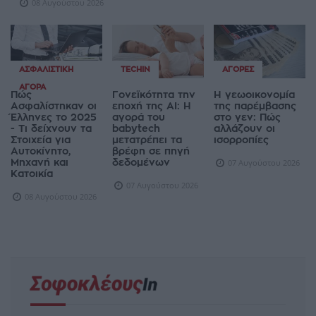
08 Αυγούστου 2026
ΑΣΦΑΛΙΣΤΙΚΉ
TECHIN
ΑΓΟΡΈΣ
ΑΓΟΡΆ
Πώς
Γονεϊκότητα την
Η γεωοικονομία
Ασφαλίστηκαν οι
εποχή της AI: Η
της παρέμβασης
Έλληνες το 2025
αγορά του
στο γεν: Πώς
- Τι δείχνουν τα
babytech
αλλάζουν οι
Στοιχεία για
μετατρέπει τα
ισορροπίες
Αυτοκίνητο,
βρέφη σε πηγή
Μηχανή και
δεδομένων
07 Αυγούστου 2026
Κατοικία
07 Αυγούστου 2026
08 Αυγούστου 2026