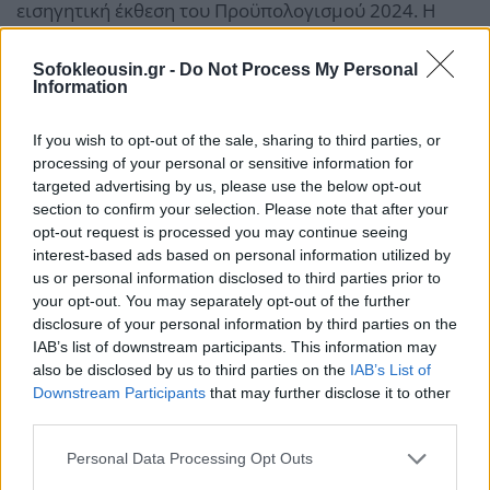
εισηγητική έκθεση του Προϋπολογισμού 2024. Η
υπερεκτέλεση αυτή προέρχεται τόσο από την
καλύτερη απόδοση των φόρων εισοδήματος
Sofokleousin.gr -
Do Not Process My Personal
Information
φυσικών και νομικών προσώπων του προηγούμενου
έτους που εισπράχθηκαν σε δόσεις μέχρι και το
If you wish to opt-out of the sale, sharing to third parties, or
τέλος Φεβρουαρίου 2024 (σημειώνεται ότι
processing of your personal or sensitive information for
targeted advertising by us, please use the below opt-out
εκτιμώμενο ποσό ύψους 647 εκατ. ευρώ
section to confirm your selection. Please note that after your
προσμετράται στο δημοσιονομικό αποτέλεσμα του
opt-out request is processed you may continue seeing
έτους 2023), όσο και την καλύτερη απόδοση στην
interest-based ads based on personal information utilized by
us or personal information disclosed to third parties prior to
είσπραξη των φόρων του τρέχοντος έτους.
Συνεπώς,
your opt-out. You may separately opt-out of the further
η υπέρβαση των φορολογικών εσόδων που
disclosure of your personal information by third parties on the
προσμετράται δημοσιονομικά στο έτος 2024
IAB’s list of downstream participants. This information may
also be disclosed by us to third parties on the
IAB’s List of
ανέρχεται σε 1.847 εκατ. ευρώ.
Downstream Participants
that may further disclose it to other
third parties.
Σημειώνεται ότι τα ανωτέρω αφορούν τη σύγκριση
Personal Data Processing Opt Outs
σε σχέση με τους στόχους του Προϋπολογισμού, ενώ