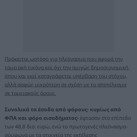
Πρόκειται ωστόσο για πλεόνασμα που αφορά την
ταμειακή εικόνα και όχι την αμιγώς δημοσιονομική,
όπου και εκεί καταγράφεται υπέρβαση του στόχου,
αλλά σαφώς μικρότερη σε σχέση με το αποτέλεσμα
σε ταμειακούς όρους.
Συνολικά τα έσοδα από φόρους- κυρίως από
ΦΠΑ και φόρο εισοδήματος-
έφτασαν στο επίπεδο
των 48,8 δισ. ευρώ, ενώ το πρωτογενές πλεόνασμα-
σύμφωνα με τα στοιχεία της εκτέλεσης