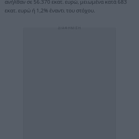
ανήλθαν σε 56.370 εκατ. ευρώ, μειωμένα κατά 683
εκατ. ευρώ ή 1,2% έναντι του στόχου.