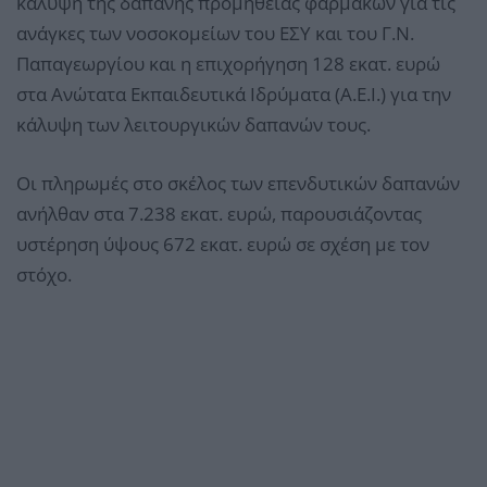
κάλυψη της δαπάνης προμήθειας φαρμάκων για τις
ανάγκες των νοσοκομείων του ΕΣΥ και του Γ.Ν.
Παπαγεωργίου και η επιχορήγηση 128 εκατ. ευρώ
στα Ανώτατα Εκπαιδευτικά Ιδρύματα (Α.Ε.Ι.) για την
κάλυψη των λειτουργικών δαπανών τους.
Οι πληρωμές στο σκέλος των επενδυτικών δαπανών
ανήλθαν στα 7.238 εκατ. ευρώ, παρουσιάζοντας
υστέρηση ύψους 672 εκατ. ευρώ σε σχέση με τον
στόχο.