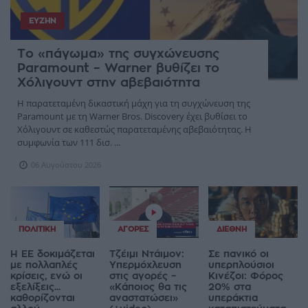
ΕΥΖΗΝ
Το «πάγωμα» της συγχώνευσης
Paramount – Warner βυθίζει το
Χόλιγουντ στην αβεβαιότητα
Η παρατεταμένη δικαστική μάχη για τη συγχώνευση της
Paramount με τη Warner Bros. Discovery έχει βυθίσει το
Χόλιγουντ σε καθεστώς παρατεταμένης αβεβαιότητας. Η
συμφωνία των 111 δισ. ...
06 Αυγούστου 2026
ΠΟΛΙΤΙΚΉ
ΑΓΟΡΈΣ
ΔΙΕΘΝΉ
Η ΕΕ δοκιμάζεται
Τζέιμι Ντάιμον:
Σε πανικό οι
με πολλαπλές
Υπερμόχλευση
υπερπλούσιοι
κρίσεις, ενώ οι
στις αγορές –
Κινέζοι: Φόρος
εξελίξεις...
«Κάποιος θα τις
20% στα
καθορίζονται
αναστατώσει»
υπεράκτια