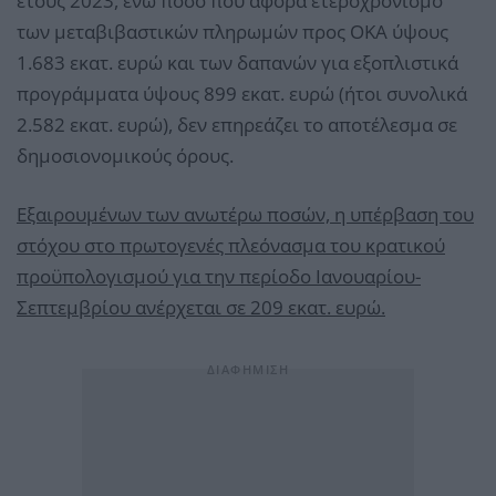
έτους 2023, ενώ ποσό που αφορά ετεροχρονισμό
των μεταβιβαστικών πληρωμών προς ΟΚΑ ύψους
1.683 εκατ. ευρώ και των δαπανών για εξοπλιστικά
προγράμματα ύψους 899 εκατ. ευρώ (ήτοι συνολικά
2.582 εκατ. ευρώ), δεν επηρεάζει το αποτέλεσμα σε
δημοσιονομικούς όρους.
Εξαιρουμένων των ανωτέρω ποσών, η υπέρβαση του
στόχου στο πρωτογενές πλεόνασμα του κρατικού
προϋπολογισμού για την περίοδο Ιανουαρίου-
Σεπτεμβρίου ανέρχεται σε 209 εκατ. ευρώ.