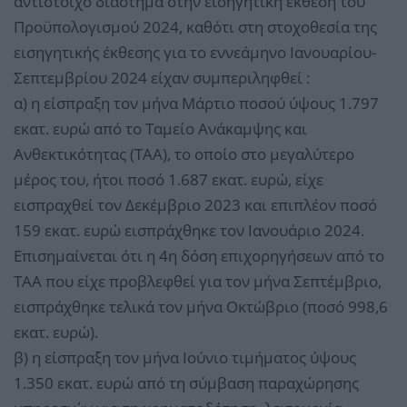
αντίστοιχο διάστημα στην εισηγητική έκθεση του
Προϋπολογισμού 2024, καθότι στη στοχοθεσία της
εισηγητικής έκθεσης για το εννεάμηνο Ιανουαρίου-
Σεπτεμβρίου 2024 είχαν συμπεριληφθεί :
α) η είσπραξη τον μήνα Μάρτιο ποσού ύψους 1.797
εκατ. ευρώ από το Ταμείο Ανάκαμψης και
Ανθεκτικότητας (ΤΑΑ), το οποίο στο μεγαλύτερο
μέρος του, ήτοι ποσό 1.687 εκατ. ευρώ, είχε
εισπραχθεί τον Δεκέμβριο 2023 και επιπλέον ποσό
159 εκατ. ευρώ εισπράχθηκε τον Ιανουάριο 2024.
Επισημαίνεται ότι η 4η δόση επιχορηγήσεων από το
ΤΑΑ που είχε προβλεφθεί για τον μήνα Σεπτέμβριο,
εισπράχθηκε τελικά τον μήνα Οκτώβριο (ποσό 998,6
εκατ. ευρώ).
β) η είσπραξη τον μήνα Ιούνιο τιμήματος ύψους
1.350 εκατ. ευρώ από τη σύμβαση παραχώρησης