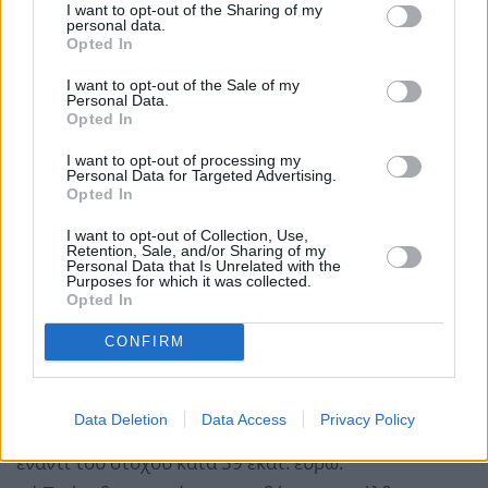
κατά την κατάρτιση του Προσχεδίου του Κρατικού
I want to opt-out of the Sharing of my
personal data.
Προϋπολογισμού 2025 επικαιροποιήθηκαν οι
Opted In
σχετικές εκτιμήσεις, λαμβάνοντας υπόψη την
I want to opt-out of the Sale of my
εκτέλεση των εσόδων.
Personal Data.
Opted In
Ειδικότερα για τους κυριότερους φόρους της
I want to opt-out of processing my
Personal Data for Targeted Advertising.
κατηγορίας αυτής παρατηρούνται τα εξής :
Opted In
* Τα έσοδα από ΦΠΑ ανήλθαν σε 18.749 εκατ. ευρώ
I want to opt-out of Collection, Use,
και είναι αυξημένα έναντι του στόχου κατά 688 εκατ.
Retention, Sale, and/or Sharing of my
Personal Data that Is Unrelated with the
ευρώ.
Purposes for which it was collected.
Opted In
* Τα έσοδα των ΕΦΚ ανήλθαν σε 5.387 εκατ. ευρώ
και είναι αυξημένα έναντι του στόχου κατά 174 εκατ.
CONFIRM
ευρώ.
* Τα έσοδα των φόρων ακίνητης περιουσίας
Data Deletion
Data Access
Privacy Policy
ανήλθαν σε 2.079 εκατ. ευρώ και είναι αυξημένα
έναντι του στόχου κατά 39 εκατ. ευρώ.