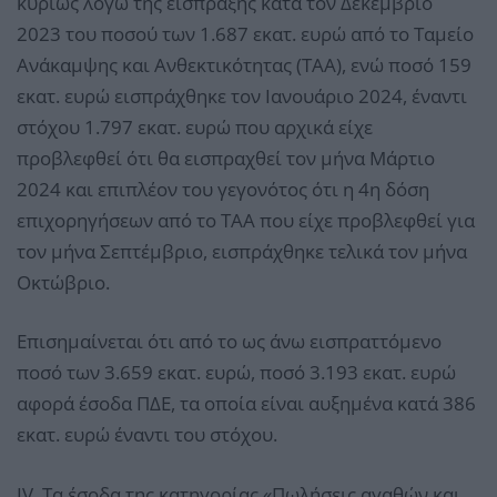
κυρίως λόγω της είσπραξης κατά τον Δεκέμβριο
2023 του ποσού των 1.687 εκατ. ευρώ από το Ταμείο
Ανάκαμψης και Ανθεκτικότητας (ΤΑΑ), ενώ ποσό 159
εκατ. ευρώ εισπράχθηκε τον Ιανουάριο 2024, έναντι
στόχου 1.797 εκατ. ευρώ που αρχικά είχε
προβλεφθεί ότι θα εισπραχθεί τον μήνα Μάρτιο
2024 και επιπλέον του γεγονότος ότι η 4η δόση
επιχορηγήσεων από το ΤΑΑ που είχε προβλεφθεί για
τον μήνα Σεπτέμβριο, εισπράχθηκε τελικά τον μήνα
Οκτώβριο.
Επισημαίνεται ότι από το ως άνω εισπραττόμενο
ποσό των 3.659 εκατ. ευρώ, ποσό 3.193 εκατ. ευρώ
αφορά έσοδα ΠΔΕ, τα οποία είναι αυξημένα κατά 386
εκατ. ευρώ έναντι του στόχου.
IV. Τα έσοδα της κατηγορίας «Πωλήσεις αγαθών και