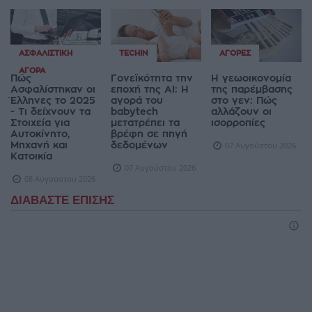
ΑΣΦΑΛΙΣΤΙΚΉ
TECHIN
ΑΓΟΡΈΣ
ΑΓΟΡΆ
Πώς
Γονεϊκότητα την
Η γεωοικονομία
Ασφαλίστηκαν οι
εποχή της AI: Η
της παρέμβασης
Έλληνες το 2025
αγορά του
στο γεν: Πώς
- Τι δείχνουν τα
babytech
αλλάζουν οι
Στοιχεία για
μετατρέπει τα
ισορροπίες
Αυτοκίνητο,
βρέφη σε πηγή
Μηχανή και
δεδομένων
07 Αυγούστου 2026
Κατοικία
07 Αυγούστου 2026
08 Αυγούστου 2026