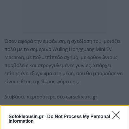
Όσον αφορά την εμφάνιση, η σχεδίαση του, μοιάζει
πολύ με το σημερινό Wuling Hongguang Mini EV
Macaron, με πολυεπίπεδο σχήμα, με ορθογώνιους
προβολείς και στρογγυλεμένες γωνίες. Υπάρχει
επίσης ένα εξόγκωμα στη μέση, που θα μπορούσε να
είναι η θέση της θύρας φόρτισης.
Διαβάστε περισσότερα στο
carselectric.gr
Sofokleousin.gr -
Do Not Process My Personal
Information