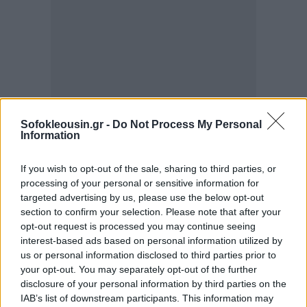
Sofokleousin.gr -
Do Not Process My Personal
Information
Πριν αναλάβει τον ρόλο του στην κεντρική τράπεζα
If you wish to opt-out of the sale, sharing to third parties, or
το 2019, ο Καζίμιρ υπηρέτησε υπό τον Φίτσο ως
processing of your personal or sensitive information for
targeted advertising by us, please use the below opt-out
υπουργός και είναι ο υψηλότερος αξιωματούχος
section to confirm your selection. Please note that after your
εκείνης της εποχής που καταδικάστηκε.
opt-out request is processed you may continue seeing
interest-based ads based on personal information utilized by
Περισσότεροι από 40 ανώτεροι αξιωματούχοι,
us or personal information disclosed to third parties prior to
your opt-out. You may separately opt-out of the further
δικαστές, αστυνομικοί και επιχειρηματίες
disclosure of your personal information by third parties on the
καταδικάστηκαν ή παραδέχθηκαν ένοχοι για
IAB’s list of downstream participants. This information may