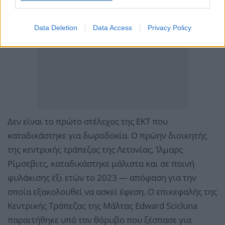
Data Deletion
Data Access
Privacy Policy
Δεν είναι το πρώτο στέλεχος της ΕΚΤ που
καταδικάστηκε για δωροδοκία. Ο πρώην διοικητής
της κεντρικής τράπεζας της Λετονίας, Ίλμαρς
Ρίμσεβιτς, καταδικάστηκε μάλιστα και σε ποινή
φυλάκισης έξι ετών το 2023 — απόφαση για την
οποία εξακολουθεί να ασκεί έφεση. Ο επικεφαλής της
Κεντρικής Τράπεζας της Μάλτας Edward Scicluna
παραιτήθηκε υπό τον θόρυβο που ξέσπασε για